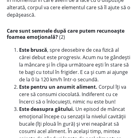
în momentul în care avem de a face cu o dispoziție
alterată, corpul va cere elementul care să îl ajute să o
depășească.
Care sunt semnele după care putem recunoaște
foamea emoțională?
(2)
Este bruscă
, spre deosebire de cea fizică al
cărei debut este progresiv. Acum nu te gândești
la mâncare și în clipa următoare ești în stare să
te bagi cu totul în frigider. E ca și cum ai ajunge
de la 0 la 120 km/h într-o secundă.
Este pentru un anumit aliment.
Corpul îți va
cere să consumi ciocolată. Indiferent cu ce
încerci să o înlocuiești, nimic nu este bun!
Este deasupra gâtului.
Un episod de mâncat
emoțional începe cu senzații la nivelul cavității
bucale (îți plouă în gură) și vrei neapărat să
cosumi acel aliment. În același timp, mintea