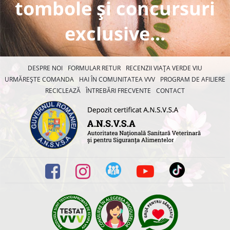
tombole și concursuri
exclusive...
DESPRE NOI
FORMULAR RETUR
RECENZII VIAȚA VERDE VIU
URMĂREȘTE COMANDA
HAI ÎN COMUNITATEA VVV
PROGRAM DE AFILIERE
RECICLEAZĂ
ÎNTREBĂRI FRECVENTE
CONTACT