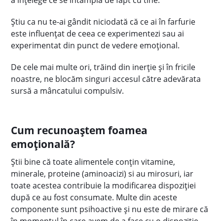
a înțelege ce se întâmplă de fapt cu tine.
Știu ca nu te-ai gândit niciodată că ce ai în farfurie
este influențat de ceea ce experimentezi sau ai
experimentat din punct de vedere emoțional.
De cele mai multe ori, trăind din inerție și în fricile
noastre, ne blocăm singuri accesul către adevărata
sursă a mâncatului compulsiv.
Cum recunoaștem foamea
emoțională?
Știi bine că toate alimentele conțin vitamine,
minerale, proteine (aminoacizi) si au mirosuri, iar
toate acestea contribuie la modificarea dispoziției
după ce au fost consumate. Multe din aceste
componente sunt psihoactive și nu este de mirare că