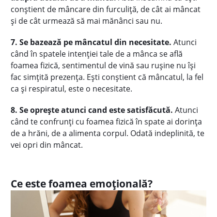
conștient de mâncare din furculiță, de cât ai mâncat
și de cât urmează să mai mănânci sau nu.
7. Se bazează pe mâncatul din necesitate.
Atunci
când în spatele intenției tale de a mânca se află
foamea fizică, sentimentul de vină sau rușine nu își
fac simțită prezența. Ești conștient că mâncatul, la fel
ca și respiratul, este o necesitate.
8. Se oprește atunci cand este satisfăcută.
Atunci
când te confrunți cu foamea fizică în spate ai dorința
de a hrăni, de a alimenta corpul. Odată indeplinită, te
vei opri din mâncat.
Ce este foamea emoțională?