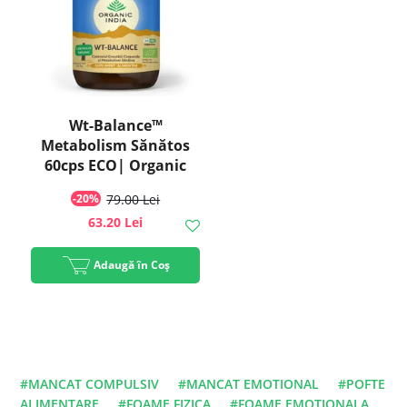
Wt-Balance™
Metabolism Sănătos
60cps ECO| Organic
India
-20%
79.00 Lei
63.20 Lei
Adaugă în Coș
#MANCAT COMPULSIV
#MANCAT EMOTIONAL
#POFTE
ALIMENTARE
#FOAME FIZICA
#FOAME EMOTIONALA