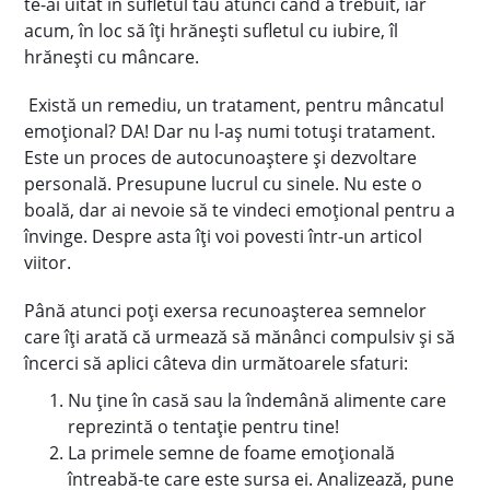
te-ai uitat în sufletul tău atunci când a trebuit, iar
acum, în loc să îți hrănești sufletul cu iubire, îl
hrănești cu mâncare.
Există un remediu, un tratament, pentru mâncatul
emoțional? DA! Dar nu l-aș numi totuși tratament.
Este un proces de autocunoaștere și dezvoltare
personală. Presupune lucrul cu sinele. Nu este o
boală, dar ai nevoie să te vindeci emoțional pentru a
învinge. Despre asta îți voi povesti într-un articol
viitor.
Până atunci poți exersa recunoașterea semnelor
care îți arată că urmează să mănânci compulsiv și să
încerci să aplici câteva din următoarele sfaturi:
Nu ține în casă sau la îndemână alimente care
reprezintă o tentație pentru tine!
La primele semne de foame emoțională
întreabă-te care este sursa ei. Analizează, pune