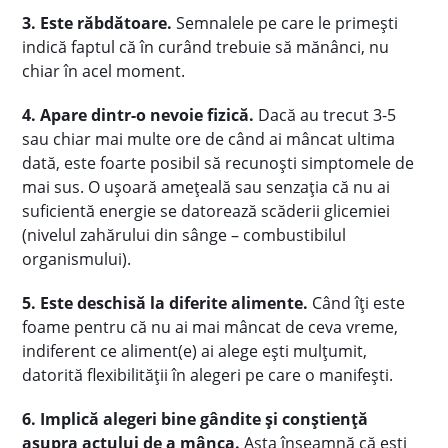
3. Este răbdătoare.
Semnalele pe care le primești
indică faptul că în curând trebuie să mănânci, nu
chiar în acel moment.
4. Apare dintr-o nevoie fizică.
Dacă au trecut 3-5
sau chiar mai multe ore de când ai mâncat ultima
dată, este foarte posibil să recunoști simptomele de
mai sus. O ușoară amețeală sau senzația că nu ai
suficientă energie se datorează scăderii glicemiei
(nivelul zahărului din sânge – combustibilul
organismului).
5. Este deschisă la diferite alimente.
Când îți este
foame pentru că nu ai mai mâncat de ceva vreme,
indiferent ce aliment(e) ai alege ești mulțumit,
datorită flexibilității în alegeri pe care o manifești.
6. Implică alegeri bine gândite și conștiență
asupra actului de a mânca.
Asta înseamnă că ești