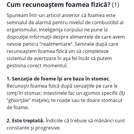
Cum recunoaștem foamea fizică?
(1)
Spuneam într-un articol anterior că foamea este
semnalul de alarmă pentru nivelul de combustibil al
organismului. Inteligența corpului ne pune la
dispoziție informații despre alimentele de care avem
nevoie pentru ”realimentare”. Semnele după care
recunoaștem foamea fizică vin să completeze
sistemul de avertizare în așa fel încât să putem
gestiona corect momentul.
1. Senzația de foame își are baza în stomac
.
Recunoști foamea fizică după senzațiile pe care le
simți în stomac: intestinele fac un zgomot specific (îți
”ghiorțăie” mațele), te roade sau te doare stomacul
de foame.
2. Este treptată.
Îndiciile că trebuie să mănânci sunt
constante și progresive.