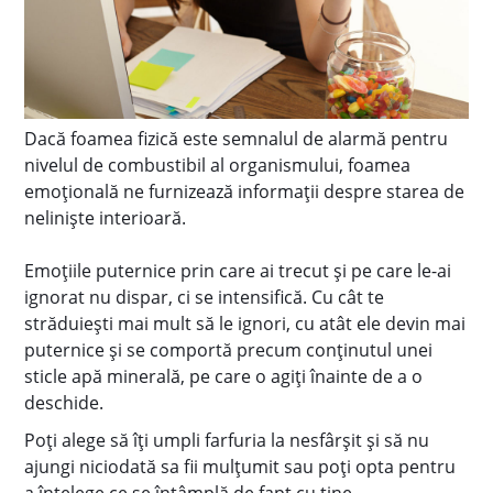
Dacă foamea fizică este semnalul de alarmă pentru
nivelul de combustibil al organismului, foamea
emoțională ne furnizează informații despre starea de
neliniște interioară.
Emoțiile puternice prin care ai trecut și pe care le-ai
ignorat nu dispar, ci se intensifică. Cu cât te
străduiești mai mult să le ignori, cu atât ele devin mai
puternice și se comportă precum conținutul unei
sticle apă minerală, pe care o agiți înainte de a o
deschide.
Poți alege să îți umpli farfuria la nesfârșit și să nu
ajungi niciodată sa fii mulțumit sau poți opta pentru