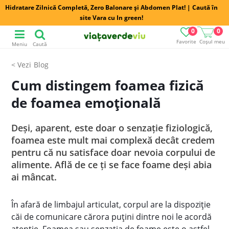
Hidratare Zilnică Completă, Zero Balonare și Abdomen Plat! | Caută în
site Vara cu In green!
0
0
Favorite
Coșul meu
Meniu
Caută
Blog
Cum distingem foamea fizică
de foamea emoțională
Deși, aparent, este doar o senzație fiziologică,
foamea este mult mai complexă decât credem
pentru că nu satisface doar nevoia corpului de
alimente. Află de ce ți se face foame deși abia
ai mâncat.
În afară de limbajul articulat, corpul are la dispoziție
căi de comunicare cărora puțini dintre noi le acordă