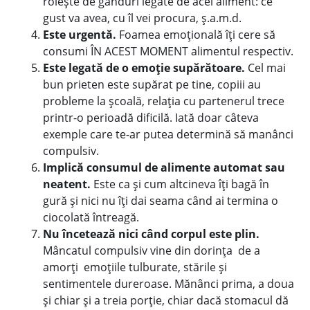
roiește de gânduri legate de acel aliment: ce
gust va avea, cu îl vei procura, ș.a.m.d.
Este urgentă.
Foamea emoțională îți cere să
consumi ÎN ACEST MOMENT alimentul respectiv.
Este legată de o emoție supărătoare.
Cel mai
bun prieten este supărat pe tine, copiii au
probleme la școală, relația cu partenerul trece
printr-o perioadă dificilă. Iată doar câteva
exemple care te-ar putea determină să manânci
compulsiv.
Implică consumul de alimente automat sau
neatent.
Este ca și cum altcineva îți bagă în
gură și nici nu îți dai seama când ai termina o
ciocolată întreagă.
Nu încetează nici când corpul este plin.
Mâncatul compulsiv vine din dorința de a
amorți emoțiile tulburate, stările și
sentimentele dureroase. Mănânci prima, a doua
și chiar și a treia porție, chiar dacă stomacul dă