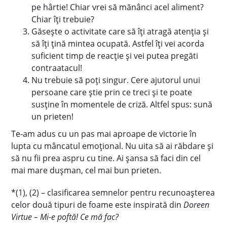
pe hârtie! Chiar vrei să mănânci acel aliment?
Chiar îți trebuie?
Găsește o activitate care să îți atragă atenția și
să îți țină mintea ocupată. Astfel îți vei acorda
suficient timp de reacție și vei putea pregăti
contraatacul!
Nu trebuie să poți singur. Cere ajutorul unui
persoane care știe prin ce treci și te poate
susține în momentele de criză. Altfel spus: sună
un prieten!
Te-am adus cu un pas mai aproape de victorie în
lupta cu mâncatul emoțional. Nu uita să ai răbdare și
să nu fii prea aspru cu tine. Ai șansa să faci din cel
mai mare dușman, cel mai bun prieten.
*(1), (2) – clasificarea semnelor pentru recunoașterea
celor două tipuri de foame este inspirată din
Doreen
Virtue – Mi-e poftă! Ce mă fac?