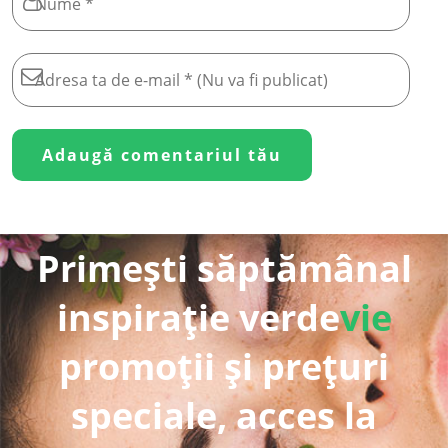
Primești săptămânal
inspirație verde
vie
promoții și prețuri
speciale, acces la