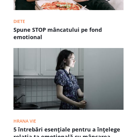
DIETE
Spune STOP mâncatului pe fond
emotional
HRANA VIE
5 întrebări esențiale pentru a înțelege
relația ta emoțională cu mâncarea