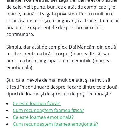
atenție. Foamea sau senzația de foame este o astfel
de cale. Vei spune, bun, ce e atât de complicat: iți e
foame, manânci și gata povestea. Pentru unii nu e
chiar așa de ușor și cu singuranță ai trăit și tu măcar
una dintre experiențele despre care vei citi în
continunare.
Simplu, dar atât de complex. Da! Mâncăm din două
motive: pentru a hrăni corpul (foamea fizică) sau
pentru a hrăni, îngropa, anihila emoțiile (foamea
emoțională).
Știu că ai nevoie de mai mult de atât și te invit să
citești în continuare despre fiecare dintre cele două
tipuri de foame și despre cum le poți recunoaște.
Ce este foamea fizică?
Cum recunoaștem foamea fizică?
Ce este foamea emoțională?
Cum recunoaștem foamea emoțională?