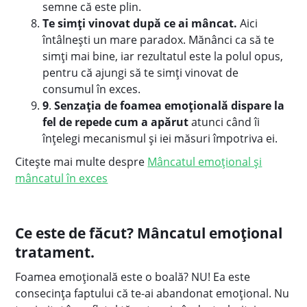
semne că este plin.
Te simți vinovat după ce ai mâncat.
Aici
întâlnești un mare paradox. Mănânci ca să te
simți mai bine, iar rezultatul este la polul opus,
pentru că ajungi să te simți vinovat de
consumul în exces.
9
.
Senzația de foamea emoțională dispare la
fel de repede cum a apărut
atunci când îi
înțelegi mecanismul și iei măsuri împotriva ei.
Citește mai multe despre
Mâncatul emoțional și
mâncatul în exces
Ce este de făcut? Mâncatul emoțional
tratament.
Foamea emoțională este o boală? NU! Ea este
consecința faptului că te-ai abandonat emoțional. Nu