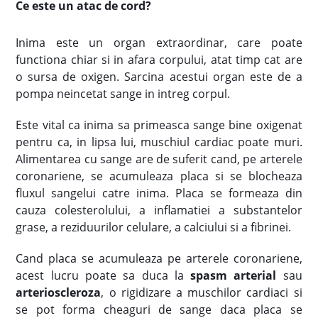
Ce este un atac de cord?
Inima este un organ extraordinar, care poate
functiona chiar si in afara corpului, atat timp cat are
o sursa de oxigen. Sarcina acestui organ este de a
pompa neincetat sange in intreg corpul.
Este vital ca inima sa primeasca sange bine oxigenat
pentru ca, in lipsa lui, muschiul cardiac poate muri.
Alimentarea cu sange are de suferit cand, pe arterele
coronariene, se acumuleaza placa si se blocheaza
fluxul sangelui catre inima. Placa se formeaza din
cauza colesterolului, a inflamatiei a substantelor
grase, a reziduurilor celulare, a calciului si a fibrinei.
Cand placa se acumuleaza pe arterele coronariene,
acest lucru poate sa duca la
spasm arterial
sau
arterioscleroza
, o rigidizare a muschilor cardiaci si
se pot forma cheaguri de sange daca placa se