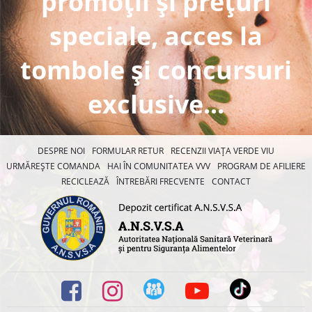
promoții și prețuri
speciale, acces la
tombole și concursuri
exclusive...
DESPRE NOI
FORMULAR RETUR
RECENZII VIAȚA VERDE VIU
URMĂREȘTE COMANDA
HAI ÎN COMUNITATEA VVV
PROGRAM DE AFILIERE
RECICLEAZĂ
ÎNTREBĂRI FRECVENTE
CONTACT