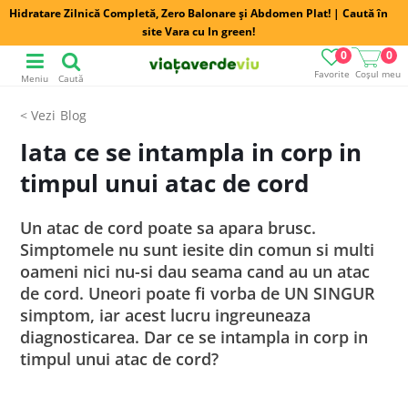
Hidratare Zilnică Completă, Zero Balonare și Abdomen Plat! | Caută în
site Vara cu In green!
0
0
Favorite
Coșul meu
Meniu
Caută
Blog
Iata ce se intampla in corp in
timpul unui atac de cord
Un atac de cord poate sa apara brusc.
Simptomele nu sunt iesite din comun si multi
oameni nici nu-si dau seama cand au un atac
de cord. Uneori poate fi vorba de UN SINGUR
simptom, iar acest lucru ingreuneaza
diagnosticarea. Dar ce se intampla in corp in
timpul unui atac de cord?