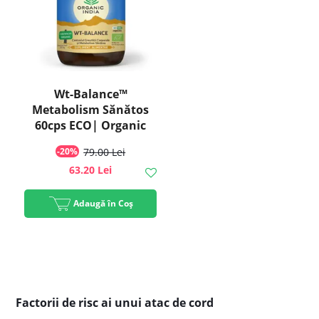
Wt-Balance™
Metabolism Sănătos
60cps ECO| Organic
India
-20%
79.00 Lei
63.20 Lei
Adaugă în Coș
Factorii de risc ai unui atac de cord