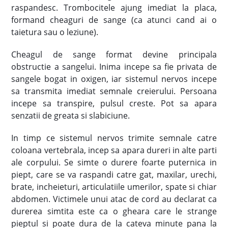
raspandesc. Trombocitele ajung imediat la placa,
formand cheaguri de sange (ca atunci cand ai o
taietura sau o leziune).
Cheagul de sange format devine principala
obstructie a sangelui. Inima incepe sa fie privata de
sangele bogat in oxigen, iar sistemul nervos incepe
sa transmita imediat semnale creierului. Persoana
incepe sa transpire, pulsul creste. Pot sa apara
senzatii de greata si slabiciune.
In timp ce sistemul nervos trimite semnale catre
coloana vertebrala, incep sa apara dureri in alte parti
ale corpului. Se simte o durere foarte puternica in
piept, care se va raspandi catre gat, maxilar, urechi,
brate, incheieturi, articulatiile umerilor, spate si chiar
abdomen. Victimele unui atac de cord au declarat ca
durerea simtita este ca o gheara care le strange
pieptul si poate dura de la cateva minute pana la