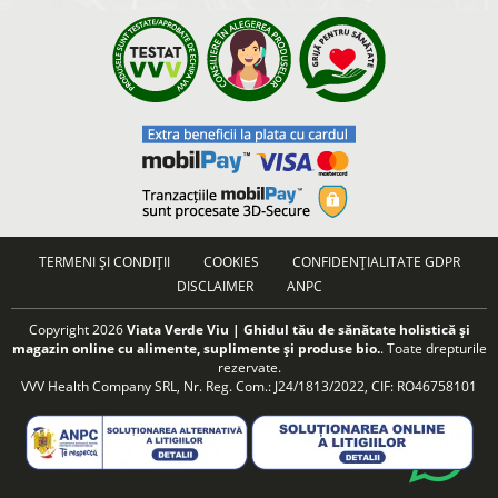
TERMENI ȘI CONDIȚII
COOKIES
CONFIDENȚIALITATE GDPR
DISCLAIMER
ANPC
Copyright 2026
Viata Verde Viu | Ghidul tău de sănătate holistică și
magazin online cu alimente, suplimente și produse bio.
. Toate drepturile
rezervate.
VVV Health Company SRL, Nr. Reg. Com.: J24/1813/2022, CIF: RO46758101