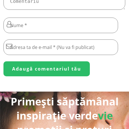
Primești săptămânal
inspirație verde
vie