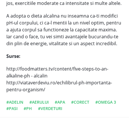
jos, exercitiile moderate ca intensitate si multe altele.
A adopta o dieta alcalina nu inseamna ca-ti modifici
pH-ul corpului, ci ca-l mentii la un nivel optim, pentru
a ajuta corpul sa functioneze la capacitate maxima.
Iar cand o face, tu vei simti avantajele bucurandu-te
din plin de energie, vitalitate si un aspect incredibil.
Surse:
http://foodmatters.tv/content/five-steps-to-an-
alkaline-ph - alcalin
http://viataverdeviu.ro/echilibrul-ph-importanta-
pentru-organism/
#ADELIN
#AERULUI
#APA
#CORECT
#OMEGA 3
#PASI
#PH
#VERDETURI