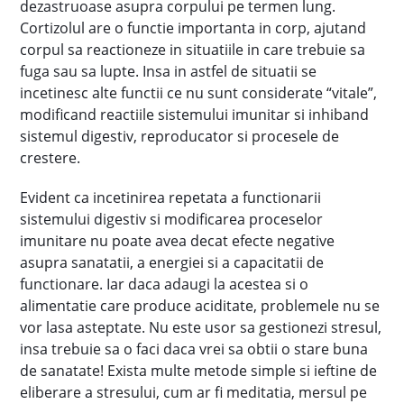
dezastruoase asupra corpului pe termen lung.
Cortizolul are o functie importanta in corp, ajutand
corpul sa reactioneze in situatiile in care trebuie sa
fuga sau sa lupte. Insa in astfel de situatii se
incetinesc alte functii ce nu sunt considerate “vitale”,
modificand reactiile sistemului imunitar si inhiband
sistemul digestiv, reproducator si procesele de
crestere.
Evident ca incetinirea repetata a functionarii
sistemului digestiv si modificarea proceselor
imunitare nu poate avea decat efecte negative
asupra sanatatii, a energiei si a capacitatii de
functionare. Iar daca adaugi la acestea si o
alimentatie care produce aciditate, problemele nu se
vor lasa asteptate. Nu este usor sa gestionezi stresul,
insa trebuie sa o faci daca vrei sa obtii o stare buna
de sanatate! Exista multe metode simple si ieftine de
eliberare a stresului, cum ar fi meditatia, mersul pe