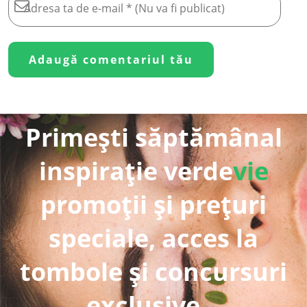
Primești săptămânal
inspirație verde
vie
promoții și prețuri
speciale, acces la
tombole și concursuri
exclusive...