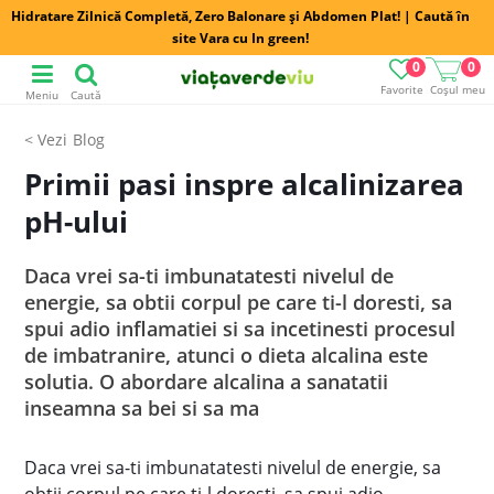
Hidratare Zilnică Completă, Zero Balonare și Abdomen Plat! | Caută în
site Vara cu In green!
0
0
Favorite
Coșul meu
Meniu
Caută
Blog
Primii pasi inspre alcalinizarea
pH-ului
Daca vrei sa-ti imbunatatesti nivelul de
energie, sa obtii corpul pe care ti-l doresti, sa
spui adio inflamatiei si sa incetinesti procesul
de imbatranire, atunci o dieta alcalina este
solutia. O abordare alcalina a sanatatii
inseamna sa bei si sa ma
Daca vrei sa-ti imbunatatesti nivelul de energie, sa