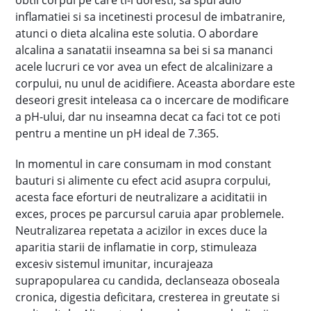
obtii corpul pe care ti-l doresti, sa spui adio
inflamatiei si sa incetinesti procesul de imbatranire,
atunci o dieta alcalina este solutia. O abordare
alcalina a sanatatii inseamna sa bei si sa mananci
acele lucruri ce vor avea un efect de alcalinizare a
corpului, nu unul de acidifiere. Aceasta abordare este
deseori gresit inteleasa ca o incercare de modificare
a pH-ului, dar nu inseamna decat ca faci tot ce poti
pentru a mentine un pH ideal de 7.365.
In momentul in care consumam in mod constant
bauturi si alimente cu efect acid asupra corpului,
acesta face eforturi de neutralizare a aciditatii in
exces, proces pe parcursul caruia apar problemele.
Neutralizarea repetata a acizilor in exces duce la
aparitia starii de inflamatie in corp, stimuleaza
excesiv sistemul imunitar, incurajeaza
suprapopularea cu candida, declanseaza oboseala
cronica, digestia deficitara, cresterea in greutate si