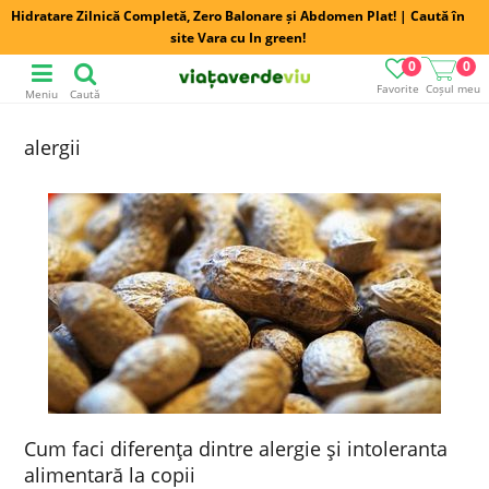
Hidratare Zilnică Completă, Zero Balonare și Abdomen Plat! | Caută în
site Vara cu In green!
0
0
Favorite
Coșul meu
Meniu
Caută
alergii
Cum faci diferenţa dintre alergie şi intoleranta
alimentară la copii