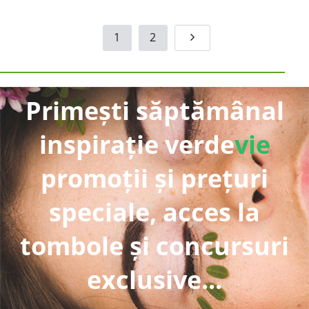
1
2
Primești săptămânal
inspirație verde
vie
promoții și prețuri
speciale, acces la
tombole și concursuri
exclusive...