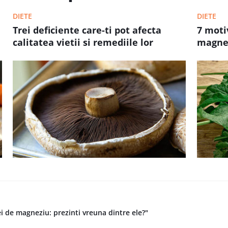
DIETE
DIETE
Trei deficiente care-ti pot afecta
7 moti
calitatea vietii si remediile lor
magne
i de magneziu: prezinti vreuna dintre ele?"