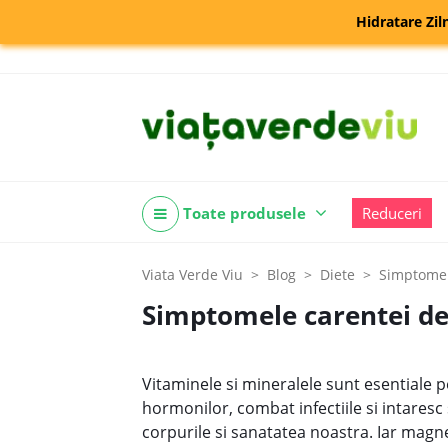
Hidratare Zil
Toate produsele
Reduceri
Viata Verde Viu
Blog
Diete
Simptomel
Simptomele carentei de 
Vitaminele si mineralele sunt esentiale p
hormonilor, combat infectiile si intares
corpurile si sanatatea noastra. Iar magne