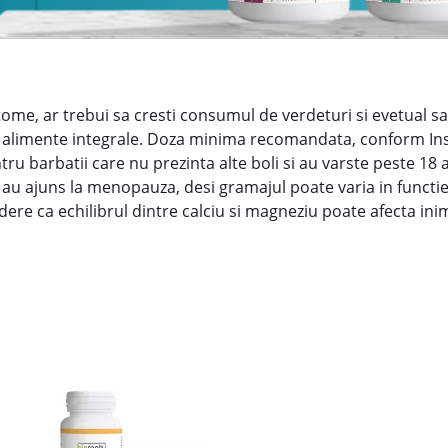
tome, ar trebui sa cresti consumul de verdeturi si evetual s
n alimente integrale. Doza minima recomandata, conform Inst
ntru barbatii care nu prezinta alte boli si au varste peste 1
u ajuns la menopauza, desi gramajul poate varia in functie de
ere ca echilibrul dintre calciu si magneziu poate afecta ini