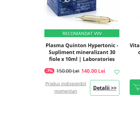
Plasma Quinton Hypertonic -
Vit
Supliment mineralizant 30
fiole x 10ml | Laboratories
Quinton
150.00 Lei
140.00 Lei
-7%
Produs indisponibil
Detalii >>
momentan