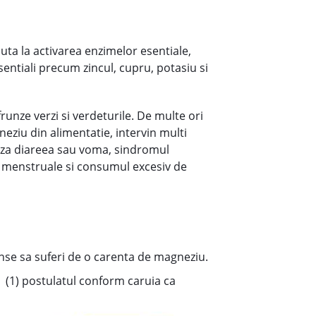
juta la activarea enzimelor esentiale,
esentiali precum zincul, cupru, potasiu si
unze verzi si verdeturile. De multe ori
gneziu din alimentatie, intervin multi
zeaza diareea sau voma, sindromul
dele menstruale si consumul excesiv de
nse sa suferi de o carenta de magneziu.
m
(1) postulatul conform caruia ca