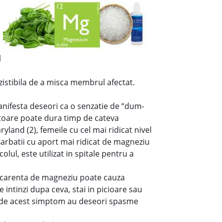
l
ezistibila de a misca membrul afectat.
anifesta deseori ca o senzatie de “dum-
ratoare poate dura timp de cateva
land (2), femeile cu cel mai ridicat nivel
Barbatii cu aport mai ridicat de magneziu
ul, este utilizat in spitale pentru a
 O carenta de magneziu poate cauza
intinzi dupa ceva, stai in picioare sau
ra de acest simptom au deseori spasme