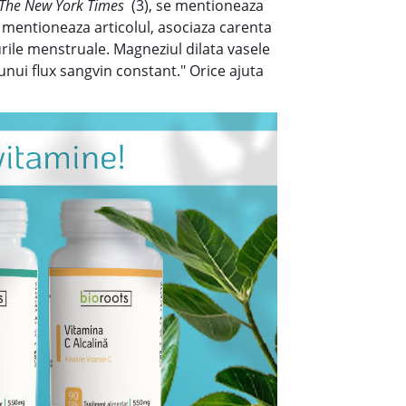
The New York Times
(3), se mentioneaza
entioneaza articolul, asociaza carenta
urile menstruale. Magneziul dilata vasele
unui flux sangvin constant." Orice ajuta