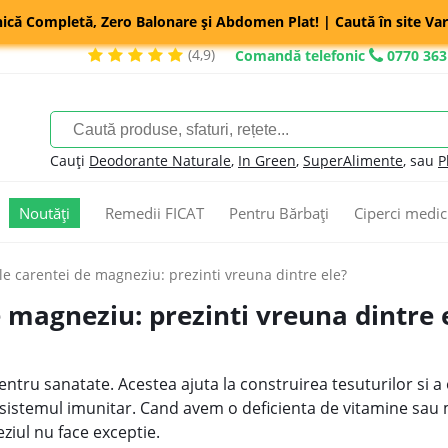
nică Completă, Zero Balonare și Abdomen Plat! | Caută în site Var
(4,9)
Comandă telefonic
0770 363
Cauți
Deodorante Naturale
,
In Green
,
SuperAlimente
, sau
P
Noutăți
Remedii FICAT
Pentru Bărbați
Ciperci medic
e carentei de magneziu: prezinti vreuna dintre ele?
magneziu: prezinti vreuna dintre 
entru sanatate. Acestea ajuta la construirea tesuturilor si a 
c sistemul imunitar. Cand avem o deficienta de vitamine sau 
ziul nu face exceptie.