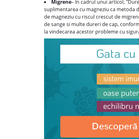
Migrene
– In cadrul unui articol, "Du
suplimentarea cu magneziu ca metoda de
de magneziu cu riscul crescut de migrene,
de sange si multe dureri de cap, conform 
la vindecarea acestor probleme cu sigura