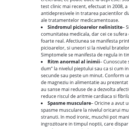
test clinic mai recent, efectuat in 2008, 
antidepresivele in tratarea pacientilor d
ale tratamentelor medicamentoase.
Sindromul picioarelor nelinistite
– S
comunitatea medicala, dar cei ce sufera 
foarte real. Afectiunea se manifesta prin
picioarelor, si uneori si la nivelul brate
Simptomele se manifesta de regula in tim
Ritm anormal al inimii
– Cunoscute s
dum” la nivelul pieptului sau ca si cum i
secunde sau peste un minut. Conform unui 
de magneziu in alimentatie au prezentat 
au sanse mai reduse de a dezvolta afectiu
reduce riscul de aritmie cardiaca si fibrila
Spasme musculare
– Oricine a avut 
spasme musculare la nivelul oricarui mus
stranuti. In mod ironic, muschii pot ma
ingrozitoare in timpul noptii, care dispar 