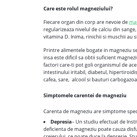
Care este rolul magneziului?
Fiecare organ din corp are nevoie de
ma
regularizeaza nivelul de calciu din sange,
vitamina D. Inima, rinichii si muschii au
Printre alimentele bogate in magneziu se 
insa este dificil sa obtii suficient magne
factori care-ti pot goli organismul de ac
intestinului iritabil, diabetul, hipertiro
cafea, sare, alcool si bauturi carbogazo
Simptomele carentei de magneziu
Carenta de magneziu are simptome specif
Depresia
– Un studiu efectuat de Ins
deficienta de
magneziu poate cauza disfun
creierului, ce poate duce la depresie. Stu