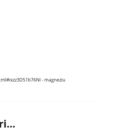
tml#ixzz3D51b76NI - magneziu
i...