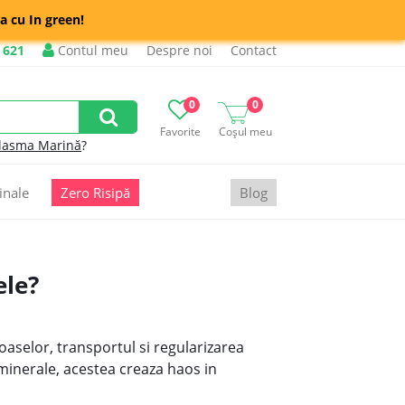
a cu In green!
 621
Contul meu
Despre noi
Contact
0
0
Favorite
Coșul meu
lasma Marină
?
inale
Zero Risipă
Blog
ele?
oaselor, transportul si regularizarea
minerale, acestea creaza haos in