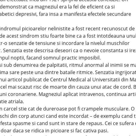
a demonstrat ca magneziul era la fel de eficient ca si
iabetici depresivi, fara insa a manifesta efectele secundare
indromul picioarelor nelinistite a fost recent recunoscut de
de acest sindrom stiu foarte bine ca a fost intotdeauna unu
tr-o senzatie de tensiune si incordare la nivelul muschilor
lor. Senzatia este descrisa deseori ca o nevoie constanta si ir
pul noptii, facand somnul practic imposibil.
i sub denumirea de palpitatii, ritmul anormal al inimii se m
nima sare peste una dintre bataile ritmice. Senzatia ingrijo
articol publicat de Centrul Medical al Universitatii din Mary
cel mai scazut risc de moarte din cauza unui atac de cord. 
ni coronariene. Magneziul aplicat intravenos, continua articol
tie atriala.
un carcel stie cat de dureroase pot fi crampele musculare.
chi din corp atunci cand este incordat – de exemplu cand te 
nifesta spasme si cand sunt in stare de repaus. Cei ce sufe
doar daca se ridica in picioare si fac cativa pasi.