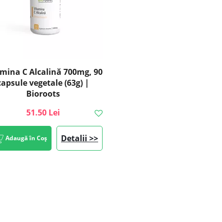
amina C Alcalină 700mg, 90
capsule vegetale (63g) |
Bioroots
51.50 Lei
Detalii >>
Adaugă în Coș