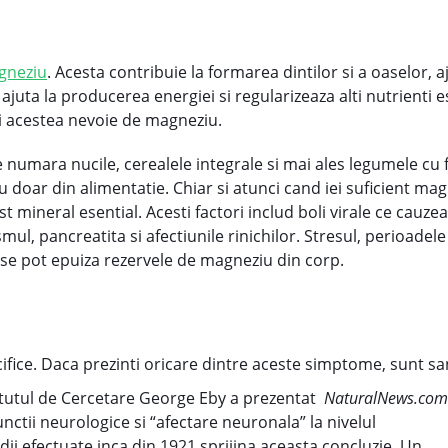
gneziu
. Acesta contribuie la formarea dintilor si a oaselor, a
 ajuta la producerea energiei si regularizeaza alti nutrienti 
 si acestea nevoie de magneziu.
numara nucile, cerealele integrale si mai ales legumele cu fr
ziu doar din alimentatie. Chiar si atunci cand iei suficient ma
est mineral esential. Acesti factori includ boli virale ce cau
idismul, pancreatita si afectiunile rinichilor. Stresul, perioa
ase pot epuiza rezervele de magneziu din corp.
ice. Daca prezinti oricare dintre aceste simptome, sunt sa
titutul de Cercetare George Eby a prezentat
NaturalNews.co
ctii neurologice si “afectare neuronala” la nivelul
dii efectuate inca din 1921 sprijina aceasta concluzie. Un