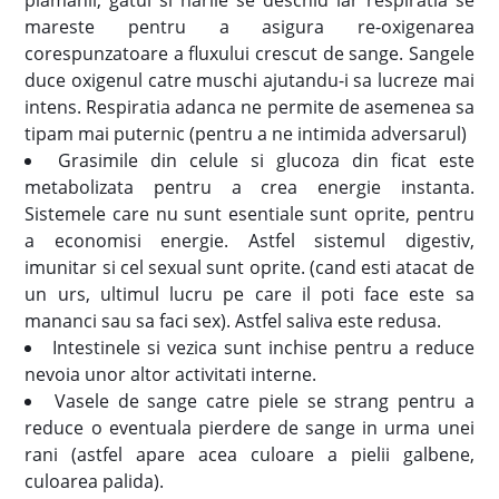
plamanii, gatul si narile se deschid iar respiratia se
mareste pentru a asigura re-oxigenarea
corespunzatoare a fluxului crescut de sange. Sangele
duce oxigenul catre muschi ajutandu-i sa lucreze mai
intens. Respiratia adanca ne permite de asemenea sa
tipam mai puternic (pentru a ne intimida adversarul)
Grasimile din celule si glucoza din ficat este
metabolizata pentru a crea energie instanta.
Sistemele care nu sunt esentiale sunt oprite, pentru
a economisi energie. Astfel sistemul digestiv,
imunitar si cel sexual sunt oprite. (cand esti atacat de
un urs, ultimul lucru pe care il poti face este sa
mananci sau sa faci sex). Astfel saliva este redusa.
Intestinele si vezica sunt inchise pentru a reduce
nevoia unor altor activitati interne.
Vasele de sange catre piele se strang pentru a
reduce o eventuala pierdere de sange in urma unei
rani (astfel apare acea culoare a pielii galbene,
culoarea palida).