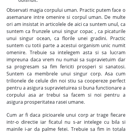
obisnuit.
Observati magia corpului uman. Practic putem face o
asemanare intre omenire si corpul uman. De multe
ori am insistat in articolele de aici ca suntem unul, ca
suntem ca frunzele unui singur copac , ca picaturile
unui singur ocean, ca florile unei gradini. Practic
suntem cu totii parte a acestui organism unic numit
omenire. Trebuie sa intelegem asta si sa lucram
impreuna daca vrem nu numai sa supravietuim dar
sa progresam sa fim fericiti prosperi si sanatosi.
Suntem ca membrele unui singur corp. Asa cum
trilionele de celule din noi stiu sa coopereze perfect
pentru a asigura supravietuirea si buna functionare a
corpului asa ar trebui sa facem si noi pentru a
asigura prosperitatea rasei umane.
Cum ar fi daca picioarele unui corp ar trage fiecare
intr-o directie iar ficatul nu s-ar intelege cu bila si
mainile i-ar da palme fetei. Trebuie sa fim in totala