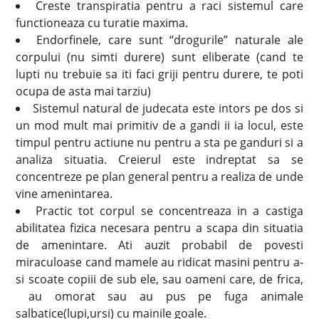
Creste transpiratia pentru a raci sistemul care
functioneaza cu turatie maxima.
Endorfinele, care sunt “drogurile” naturale ale
corpului (nu simti durere) sunt eliberate (cand te
lupti nu trebuie sa iti faci griji pentru durere, te poti
ocupa de asta mai tarziu)
Sistemul natural de judecata este intors pe dos si
un mod mult mai primitiv de a gandi ii ia locul, este
timpul pentru actiune nu pentru a sta pe ganduri si a
analiza situatia. Creierul este indreptat sa se
concentreze pe plan general pentru a realiza de unde
vine amenintarea.
Practic tot corpul se concentreaza in a castiga
abilitatea fizica necesara pentru a scapa din situatia
de amenintare. Ati auzit probabil de povesti
miraculoase cand mamele au ridicat masini pentru a-
si scoate copiii de sub ele, sau oameni care, de frica,
au omorat sau au pus pe fuga animale
salbatice(lupi,ursi) cu mainile goale.