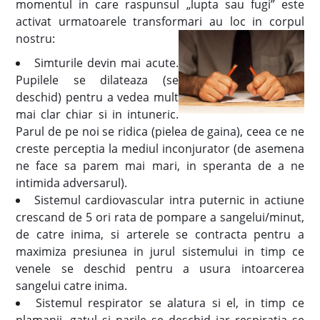
momentul in care raspunsul „lupta sau fugi” este
activat urmatoarele transformari au loc in corpul
nostru:
Simturile devin mai acute.
Pupilele se dilateaza (se
deschid) pentru a vedea mult
mai clar chiar si in intuneric.
Parul de pe noi se ridica (pielea de gaina), ceea ce ne
creste perceptia la mediul inconjurator (de asemena
ne face sa parem mai mari, in speranta de a ne
intimida adversarul).
Sistemul cardiovascular intra puternic in actiune
crescand de 5 ori rata de pompare a sangelui/minut,
de catre inima, si arterele se contracta pentru a
maximiza presiunea in jurul sistemului in timp ce
venele se deschid pentru a usura intoarcerea
sangelui catre inima.
Sistemul respirator se alatura si el, in timp ce