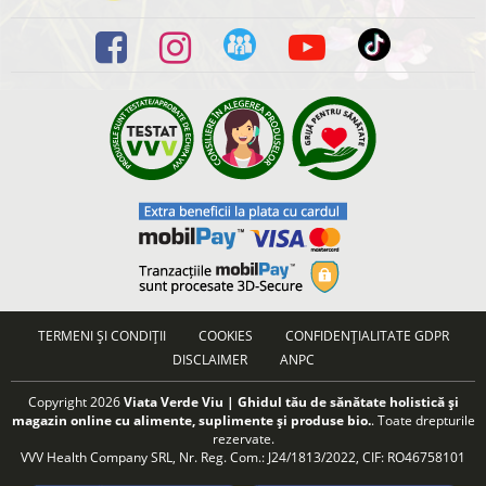
TERMENI ȘI CONDIȚII
COOKIES
CONFIDENȚIALITATE GDPR
DISCLAIMER
ANPC
Copyright 2026
Viata Verde Viu | Ghidul tău de sănătate holistică și
magazin online cu alimente, suplimente și produse bio.
. Toate drepturile
rezervate.
VVV Health Company SRL, Nr. Reg. Com.: J24/1813/2022, CIF: RO46758101