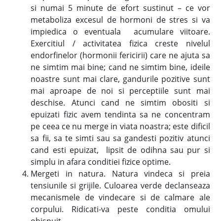
si numai 5 minute de efort sustinut – ce vor
metaboliza excesul de hormoni de stres si va
impiedica o eventuala acumulare viitoare.
Exercitiul / activitatea fizica creste nivelul
endorfinelor (hormonii fericirii) care ne ajuta sa
ne simtim mai bine; cand ne simtim bine, ideile
noastre sunt mai clare, gandurile pozitive sunt
mai aproape de noi si perceptiile sunt mai
deschise. Atunci cand ne simtim obositi si
epuizati fizic avem tendinta sa ne concentram
pe ceea ce nu merge in viata noastra; este dificil
sa fii, sa te simti sau sa gandesti pozitiv atunci
cand esti epuizat, lipsit de odihna sau pur si
simplu in afara conditiei fizice optime.
Mergeti in natura. Natura vindeca si preia
tensiunile si grijile. Culoarea verde declanseaza
mecanismele de vindecare si de calmare ale
corpului. Ridicati-va peste conditia omului