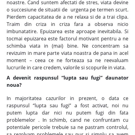
noastre. Cand suntem afectati de stres, viata devine
o succesiune de situatii de urgenta pe termen scurt.
Pierdem capacitatea de a ne relaxa si de a trai clipa.
Traim din criza in criza fara a observa nicio
imbunatatire. Epuizarea este aproape inevitabila. Si
tocmai epuizarea este factorul motivant pentru a ne
schimba viata in (mai) bine. Ne concentram sa
revizuim in mare parte viata noastra de pana in acel
moment – ceea ce ne forteaza sa ne reevaluam
lucrurile in care credem, valorile si scopurile in viata.
A devenit raspunsul “lupta sau fugi” daunator
noua?
In majoritatea cazurilor in prezent, o data ce
raspunsul “lupta sau fugi” a fost activat, noi nu
putem lupta dar nici nu putem fugi din fata
problemelor . In schimb, cand ne confruntam cu
potentiale pericole trebuie sa ne pastram controlul,
sa rezolvam problemele sau pur si simplu sa avem