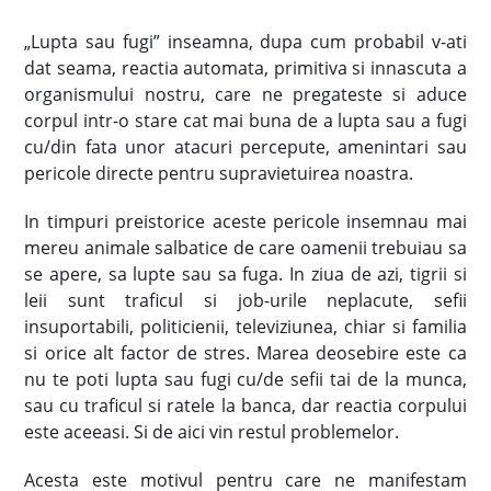
„Lupta sau fugi” inseamna, dupa cum probabil v-ati
dat seama, reactia automata, primitiva si innascuta a
organismului nostru, care ne pregateste si aduce
corpul intr-o stare cat mai buna de a lupta sau a fugi
cu/din fata unor atacuri percepute, amenintari sau
pericole directe pentru supravietuirea noastra.
In timpuri preistorice aceste pericole insemnau mai
mereu animale salbatice de care oamenii trebuiau sa
se apere, sa lupte sau sa fuga. In ziua de azi, tigrii si
leii sunt traficul si job-urile neplacute, sefii
insuportabili, politicienii, televiziunea, chiar si familia
si orice alt factor de stres. Marea deosebire este ca
nu te poti lupta sau fugi cu/de sefii tai de la munca,
sau cu traficul si ratele la banca, dar reactia corpului
este aceeasi. Si de aici vin restul problemelor.
Acesta este motivul pentru care ne manifestam