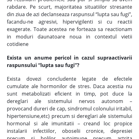
rabdare. Pe scurt, majoritatea situatiilor stresante
din ziua de azi declanseaza raspunsul “lupta sau fugi”,
facandu-ne agresivi, hipervigilenti si cu reactii
exagerate. Toate acestea ne forteaza sa reactionam
in moduri daunatoare noua in contextul vietii
cotidiene
Exista un anume pericol in cazul supraactivarii
raspunsului “lupta sau fugi”?
Exista dovezi concludente legate de efectele
cumulate ale hormonilor de stres. Daca acestia nu
sunt metabolizati eficient in timp, pot duce la
dereglari ale sistemului nervos autonom –
provocand dureri de cap, sindromul colonului iritabil,
hipertensiune,etc) precum si dereglari ale sistemului
hormonal si ale imunitatii – creand loc propice
instalarii infectiilor, oboselii cronice, depresiei
precum si bolilor autoimune precum artrita