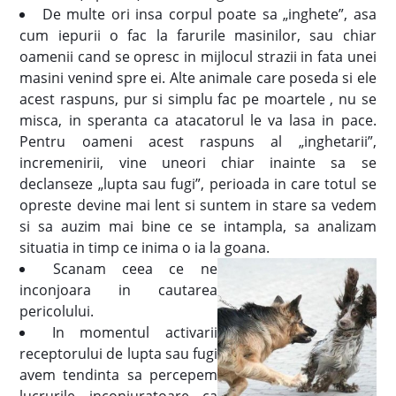
De multe ori insa corpul poate sa „inghete”, asa
cum iepurii o fac la farurile masinilor, sau chiar
oamenii cand se opresc in mijlocul strazii in fata unei
masini venind spre ei. Alte animale care poseda si ele
acest raspuns, pur si simplu fac pe moartele , nu se
misca, in speranta ca atacatorul le va lasa in pace.
Pentru oameni acest raspuns al „inghetarii”,
incremenirii, vine uneori chiar inainte sa se
declanseze „lupta sau fugi”, perioada in care totul se
opreste devine mai lent si suntem in stare sa vedem
si sa auzim mai bine ce se intampla, sa analizam
situatia in timp ce inima o ia la goana.
Scanam ceea ce ne
inconjoara in cautarea
pericolului.
In momentul activarii
receptorului de lupta sau fugi
avem tendinta sa percepem