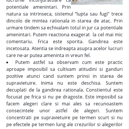
lucrurile inconjuratoare ca
potentiale amenintari. Prin
natura sa intrinseca, sistemul “lupta sau fugi” trece
dincolo de mintea rationala in starea de atac. Prin
urmare tindem sa echivalam totul in jur ca potentiale
amenintari. Putem reactiona exagerat la cel mai mic
comentariu. Frica este sporita. Gandirea este
incetosata. Atentia se indreapta asupra acelor lucruri
care ne-ar putea ameninta in vreun fel.
Putem astfel sa observam cum este practic
aproape imposibil sa cultivam atitudini si ganduri
pozitive atunci cand suntem prinsi in starea de
supravietuire. Inima nu este deschisa. Suntem
decuplati de la gandirea rationala. Constientul este
focusat pe frica si nu pe dragoste. Este imposibil sa
facem alegeri clare si mai ales sa recunoastem
consecintele unor astfel de alegeri. Suntem
concentrati pe supravietuire pe termen scurt si nu
pe efectele pe termen lung ale crezurilor si alegerilor