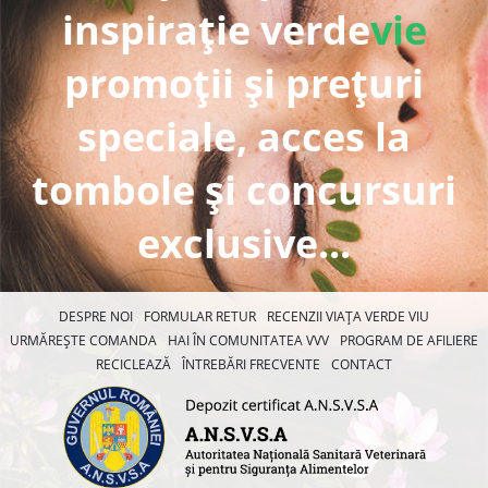
inspirație verde
vie
promoții și prețuri
speciale, acces la
tombole și concursuri
exclusive...
DESPRE NOI
FORMULAR RETUR
RECENZII VIAȚA VERDE VIU
URMĂREȘTE COMANDA
HAI ÎN COMUNITATEA VVV
PROGRAM DE AFILIERE
RECICLEAZĂ
ÎNTREBĂRI FRECVENTE
CONTACT