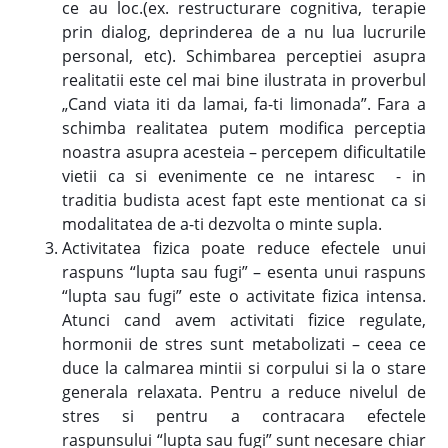
ce au loc.(ex. restructurare cognitiva, terapie
prin dialog, deprinderea de a nu lua lucrurile
personal, etc). Schimbarea perceptiei asupra
realitatii este cel mai bine ilustrata in proverbul
„Cand viata iti da lamai, fa-ti limonada”. Fara a
schimba realitatea putem modifica perceptia
noastra asupra acesteia – percepem dificultatile
vietii ca si evenimente ce ne intaresc - in
traditia budista acest fapt este mentionat ca si
modalitatea de a-ti dezvolta o minte supla.
Activitatea fizica poate reduce efectele unui
raspuns “lupta sau fugi” – esenta unui raspuns
“lupta sau fugi” este o activitate fizica intensa.
Atunci cand avem activitati fizice regulate,
hormonii de stres sunt metabolizati – ceea ce
duce la calmarea mintii si corpului si la o stare
generala relaxata. Pentru a reduce nivelul de
stres si pentru a contracara efectele
raspunsului “lupta sau fugi” sunt necesare chiar