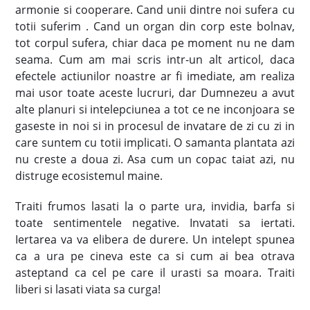
armonie si cooperare. Cand unii dintre noi sufera cu
totii suferim . Cand un organ din corp este bolnav,
tot corpul sufera, chiar daca pe moment nu ne dam
seama. Cum am mai scris intr-un alt articol, daca
efectele actiunilor noastre ar fi imediate, am realiza
mai usor toate aceste lucruri, dar Dumnezeu a avut
alte planuri si intelepciunea a tot ce ne inconjoara se
gaseste in noi si in procesul de invatare de zi cu zi in
care suntem cu totii implicati. O samanta plantata azi
nu creste a doua zi. Asa cum un copac taiat azi, nu
distruge ecosistemul maine.
Traiti frumos lasati la o parte ura, invidia, barfa si
toate sentimentele negative. Invatati sa iertati.
Iertarea va va elibera de durere. Un intelept spunea
ca a ura pe cineva este ca si cum ai bea otrava
asteptand ca cel pe care il urasti sa moara. Traiti
liberi si lasati viata sa curga!