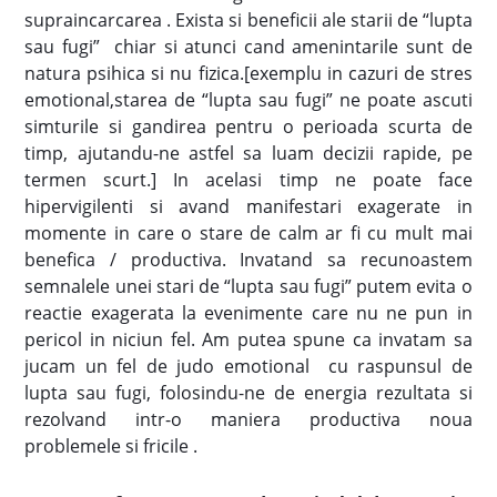
supraincarcarea . Exista si beneficii ale starii de “lupta
sau fugi” chiar si atunci cand amenintarile sunt de
natura psihica si nu fizica.[exemplu in cazuri de stres
emotional,starea de “lupta sau fugi” ne poate ascuti
simturile si gandirea pentru o perioada scurta de
timp, ajutandu-ne astfel sa luam decizii rapide, pe
termen scurt.] In acelasi timp ne poate face
hipervigilenti si avand manifestari exagerate in
momente in care o stare de calm ar fi cu mult mai
benefica / productiva. Invatand sa recunoastem
semnalele unei stari de “lupta sau fugi” putem evita o
reactie exagerata la evenimente care nu ne pun in
pericol in niciun fel. Am putea spune ca invatam sa
jucam un fel de judo emotional cu raspunsul de
lupta sau fugi, folosindu-ne de energia rezultata si
rezolvand intr-o maniera productiva noua
problemele si fricile .