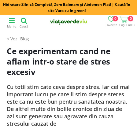
Hidratare Zilnică Completă, Zero Balonare și Abdomen Plat! | Caută în
site Vara cu In green!
0
0
Favorite
Coșul meu
Meniu
Caută
Blog
Ce experimentam cand ne
aflam intr-o stare de stres
excesiv
Cu totii stim cate ceva despre stres. Iar cel mai
important lucru pe care il stim despre steres
este ca nu este bun pentru sanatatea noastra.
De altfel multe din bolile cronice din ziua de
azi sunt generate sau agravate din cauza
stresului cauzat de