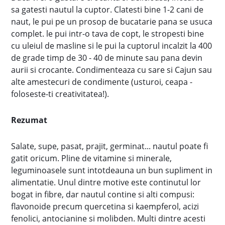
sa gatesti nautul la cuptor. Clatesti bine 1-2 cani de
naut, le pui pe un prosop de bucatarie pana se usuca
complet. le pui intr-o tava de copt, le stropesti bine
cu uleiul de masline si le pui la cuptorul incalzit la 400
de grade timp de 30 - 40 de minute sau pana devin
aurii si crocante. Condimenteaza cu sare si Cajun sau
alte amestecuri de condimente (usturoi, ceapa -
foloseste-ti creativitatea!).
Rezumat
Salate, supe, pasat, prajit, germinat... nautul poate fi
gatit oricum. Pline de vitamine si minerale,
leguminoasele sunt intotdeauna un bun supliment in
alimentatie. Unul dintre motive este continutul lor
bogat in fibre, dar nautul contine si alti compusi:
flavonoide precum quercetina si kaempferol, acizi
fenolici, antocianine si molibden. Multi dintre acesti