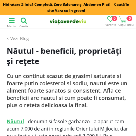
Hidratare Zilnică Completă, Zero Balonare și Abdomen Plat! | Caută în
site Vara cu In green!
0
0
Favorite
Coșul meu
Meniu
Caută
Blog
Năutul - beneficii, proprietăți
și rețete
Cu un continut scazut de grasimi saturate si
foarte putin colesterol si sodiu, nautul este un
aliment foarte sanatos si consistent. Afla ce
beneficii are nautul si cum poate fi consumat,
plus o reteta delicioasa la final.
Năutul
- denumit si fasole garbanzo - a aparut cam
acum 7,000 de ani in regiunile Orientului Mijlociu, dar