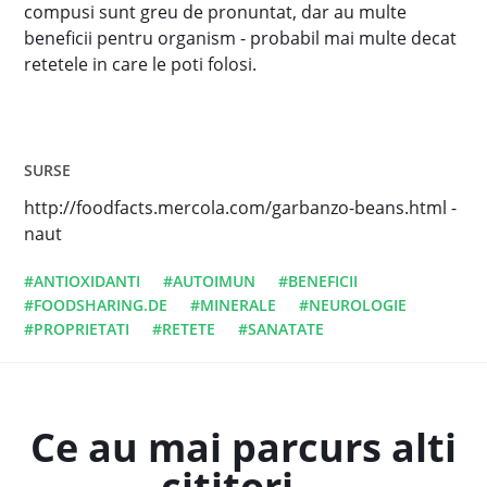
compusi sunt greu de pronuntat, dar au multe
beneficii pentru organism - probabil mai multe decat
retetele in care le poti folosi.
SURSE
http://foodfacts.mercola.com/garbanzo-beans.html -
naut
#ANTIOXIDANTI
#AUTOIMUN
#BENEFICII
#FOODSHARING.DE
#MINERALE
#NEUROLOGIE
#PROPRIETATI
#RETETE
#SANATATE
Ce au mai parcurs alti
cititori...