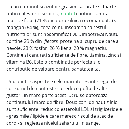
Cu un continut scazut de grasimi saturate si foarte
putin colesterol si sodiu,
nautul
contine cantitati
mari de folat (71 % din doza silnica recomandata) si
mangan (84 %), ceea ce nu inseamna ca restul
nutrientilor sunt nesemnificativi. Dimpotriva! Nautul
contine 29 % din
fiecare
proteina si cupru de care ai
nevoie, 28 % fosfor, 26 % fier si 20 % magneziu.
Contine si cantitati suficiente de fibre, tiamina, zinc si
vitamina B6. Este o combinatie perfecta si o
contributie de valoare pentru sanatatea ta.
Unul dintre aspectele cele mai interesante legat de
consumul de naut este ca reduce pofta de alte
gustari. In mare parte acest lucru se datoreaza
continutului mare de fibre. Doua cani de naut zilnic
sunt suficiente, reduc colesterolul LDL si trigliceridele
- grasimile / lipidele care maresc riscul de atac de
cord - si regleaza nivelul zaharului in sange.