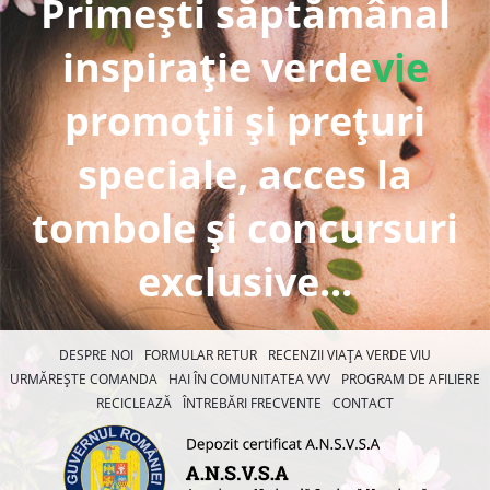
Primești săptămânal
inspirație verde
vie
promoții și prețuri
speciale, acces la
tombole și concursuri
exclusive...
DESPRE NOI
FORMULAR RETUR
RECENZII VIAȚA VERDE VIU
URMĂREȘTE COMANDA
HAI ÎN COMUNITATEA VVV
PROGRAM DE AFILIERE
RECICLEAZĂ
ÎNTREBĂRI FRECVENTE
CONTACT