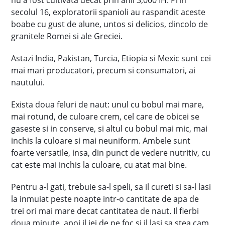
nu a fost cultivata decat prin anii 3,000 IH. Prin
secolul 16, exploratorii spanioli au raspandit aceste
boabe cu gust de alune, untos si delicios, dincolo de
granitele Romei si ale Greciei.
Astazi India, Pakistan, Turcia, Etiopia si Mexic sunt cei
mai mari producatori, precum si consumatori, ai
nautului.
Exista doua feluri de naut: unul cu bobul mai mare,
mai rotund, de culoare crem, cel care de obicei se
gaseste si in conserve, si altul cu bobul mai mic, mai
inchis la culoare si mai neuniform. Ambele sunt
foarte versatile, insa, din punct de vedere nutritiv, cu
cat este mai inchis la culoare, cu atat mai bine.
Pentru a-l gati, trebuie sa-l speli, sa il cureti si sa-l lasi
la inmuiat peste noapte intr-o cantitate de apa de
trei ori mai mare decat cantitatea de naut. Il fierbi
doua minute, apoi il iei de pe foc si il lasi sa stea cam