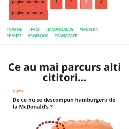
pagina anterioara
1
2
3
4
pagina urmatoare
#CARNE
#FACI
#MCDONALDS
#MUSHIN
#PAUZE
#ROIBOOS
#SANATATE
Ce au mai parcurs alti
cititori...
DIETE
De ce nu se descompun hamburgerii de
la McDonald’s ?