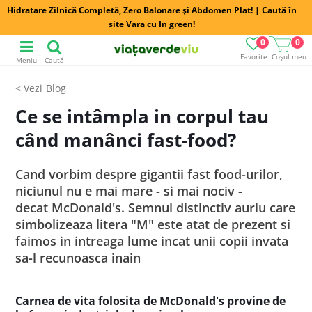
Hidratare Zilnică Completă, Zero Balonare și Abdomen Plat! | Caută în
site Vara cu In green!
0
0
Favorite
Coșul meu
Meniu
Caută
Blog
Ce se intâmpla in corpul tau
când manânci fast-food?
Cand vorbim despre gigantii fast food-urilor,
niciunul nu e mai mare - si mai nociv -
decat McDonald's. Semnul distinctiv auriu care
simbolizeaza litera "M" este atat de prezent si
faimos in intreaga lume incat unii copii invata
sa-l recunoasca inain
Carnea de vita folosita de McDonald's provine de