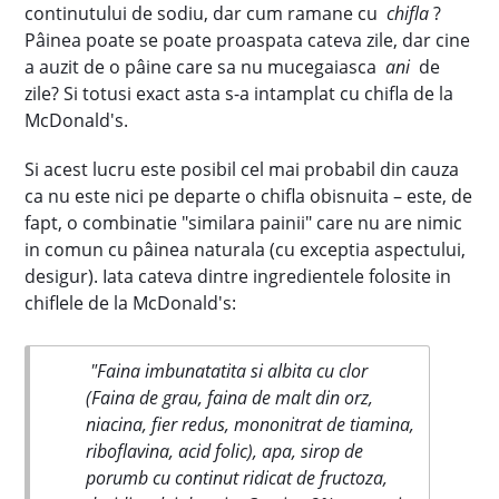
continutului de sodiu, dar cum ramane cu
chifla
?
Pâinea poate se poate proaspata cateva zile, dar cine
a auzit de o pâine care sa nu mucegaiasca
ani
de
zile? Si totusi exact asta s-a intamplat cu chifla de la
McDonald's.
Si acest lucru este posibil cel mai probabil din cauza
ca nu este nici pe departe o chifla obisnuita – este, de
fapt, o combinatie "similara painii" care nu are nimic
in comun cu pâinea naturala (cu exceptia aspectului,
desigur). Iata cateva dintre ingredientele folosite in
chiflele de la McDonald's:
"Faina imbunatatita si albita cu clor
(Faina de grau, faina de malt din orz,
niacina, fier redus, mononitrat de tiamina,
riboflavina, acid folic), apa, sirop de
porumb cu continut ridicat de fructoza,