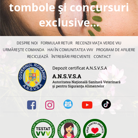
tombole și concursuri
exclusive...
DESPRE NOI
FORMULAR RETUR
RECENZII VIAȚA VERDE VIU
URMĂREȘTE COMANDA
HAI ÎN COMUNITATEA VVV
PROGRAM DE AFILIERE
RECICLEAZĂ
ÎNTREBĂRI FRECVENTE
CONTACT