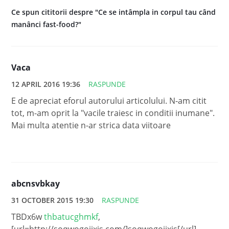
Ce spun cititorii despre "Ce se intâmpla in corpul tau când
manânci fast-food?"
Vaca
12 APRIL 2016 19:36
RASPUNDE
E de apreciat eforul autorului articolului. N-am citit
tot, m-am oprit la "vacile traiesc in conditii inumane".
Mai multa atentie n-ar strica data viitoare
abcnsvbkay
31 OCTOBER 2015 19:30
RASPUNDE
TBDx6w
thbatucghmkf
,