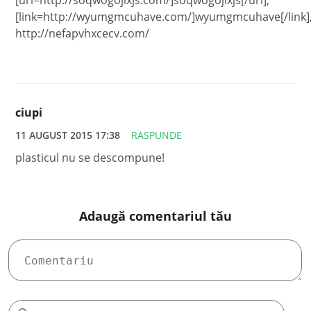
[url=http://soqwogojixjs.com/]soqwogojixjs[/url],
[link=http://wyumgmcuhave.com/]wyumgmcuhave[/link]
http://nefapvhxcecv.com/
ciupi
11 AUGUST 2015 17:38
RASPUNDE
plasticul nu se descompune!
Adaugă comentariul tău