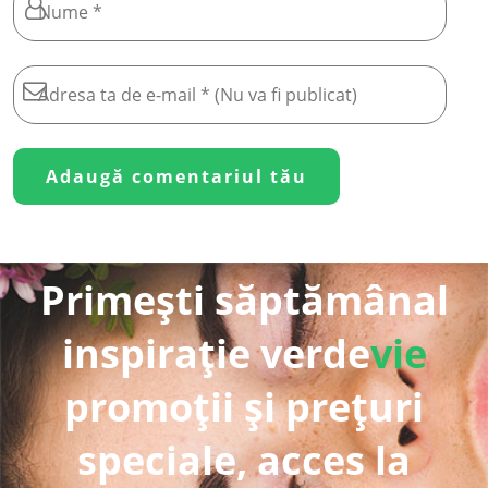
Primești săptămânal
inspirație verde
vie
promoții și prețuri
speciale, acces la