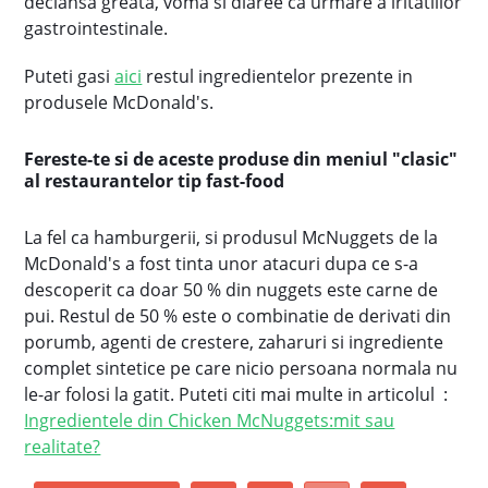
declansa greata, voma si diaree ca urmare a iritatiilor
gastrointestinale.
Puteti gasi
aici
restul ingredientelor prezente in
produsele McDonald's.
Fereste-te si de aceste produse din meniul "clasic"
al restaurantelor tip fast-food
La fel ca hamburgerii, si produsul McNuggets de la
McDonald's a fost tinta unor atacuri dupa ce s-a
descoperit ca doar 50 % din nuggets este carne de
pui. Restul de 50 % este o combinatie de derivati din
porumb, agenti de crestere, zaharuri si ingrediente
complet sintetice pe care nicio persoana normala nu
le-ar folosi la gatit. Puteti citi mai multe in articolul :
Ingredientele din Chicken McNuggets:mit sau
realitate?