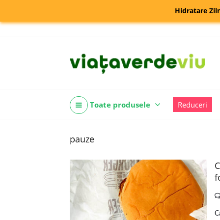
Hidratare Zil
Toate produsele
Reduceri
pauze
C
f
C