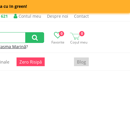
a cu In green!
 621
Contul meu
Despre noi
Contact
0
0
Favorite
Coșul meu
lasma Marină
?
inale
Zero Risipă
Blog