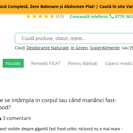
nică Completă, Zero Balonare și Abdomen Plat! | Caută în site Var
(4,9)
Comandă telefonic
0770 363
Cauți
Deodorante Naturale
,
In Green
,
SuperAlimente
, sau
P
Noutăți
Remedii FICAT
Pentru Bărbați
Ciperci medic
e se intâmpla in corpul tau când manânci fast-
ood?
3 comentarii
and vorbim despre gigantii fast food-urilor, niciunul nu e mai mare -