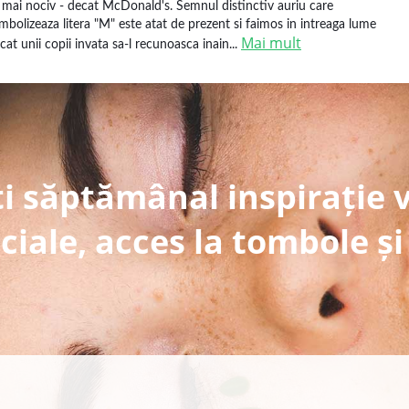
i mai nociv - decat McDonald's. Semnul distinctiv auriu care
imbolizeaza litera "M" este atat de prezent si faimos in intreaga lume
Mai mult
ncat unii copii invata sa-l recunoasca inain...
i săptămânal inspirație 
ciale, acces la tombole și