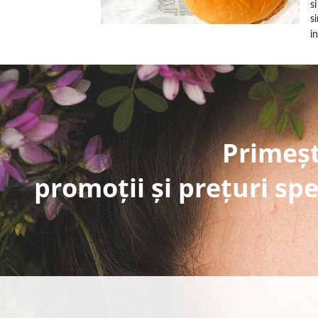
s
s
i
Primeșt
promoții și prețuri spe