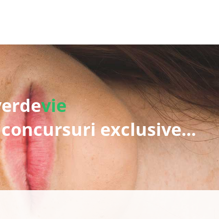
verde
vie
 concursuri exclusive...