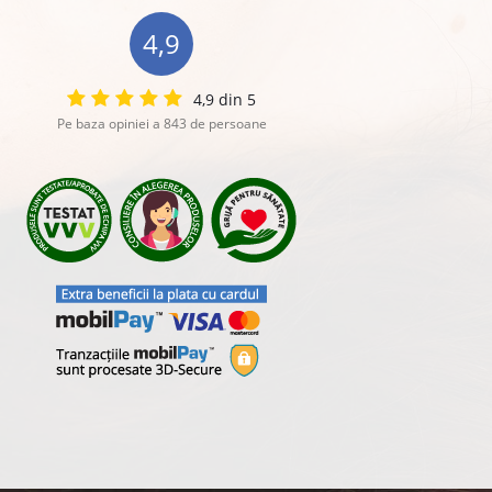
4,9
4,9 din 5
Pe baza opiniei a 843 de persoane