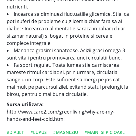
nutrienti.
Incearca sa diminuezi fluctuatiile glicemice. Stiai ca
poti suferi de probleme cu glicemia chiar fara sa ai
diabet? Incearca o alimentatie saraca in zahar (chiar
si zahar natural) si bogat in proteine si cereale
complexe integrale.
Mananca grasimi sanatoase. Acizii grasi omega-3
sunt vitali pentru promovarea unei circulatii bune.
Fa sport regulat. Toata lumea stie ca miscarea
mareste ritmul cardiac si, prin urmare, circulatia
sangelui in corp. Este suficient sa mergi pe jos cat
mai mult pe parcursul zilei, evitand statul prelungit la
birou, pentru o mai buna circulatie.
Sursa utilizata:
http://www.care2.com/greenliving/why-are-my-
hands-and-feet-cold.html
#DIABET
#LUPUS
#MAGNEZIU
#MAINI SI PICIOARE