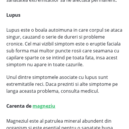
sanatatea extremitatilor sa fie afectata permanent.
Lupus
Lupus este o boala autoimuna in care corpul se ataca
singur, cauzand o serie de dureri si probleme
cronice. Cel mai vizibil simptom este o eruptie faciala
sub forma mai multor puncte rosii care seamana cu
capilare sparte ce se intind pe toata fata, insa acest
simptom nu apare in toate cazurile.
Unul dintre simptomele asociate cu lupus sunt
extremitatile reci. Daca prezinti si alte simptome pe
langa aceasta problema, consulta medicul.
Carenta de
magneziu
Magneziul este al patrulea mineral abundent din
organism si este esential pentru o sanatate buna.