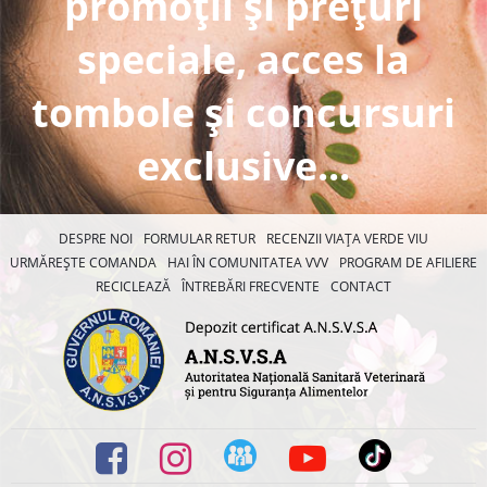
promoții și prețuri
speciale, acces la
tombole și concursuri
exclusive...
DESPRE NOI
FORMULAR RETUR
RECENZII VIAȚA VERDE VIU
URMĂREȘTE COMANDA
HAI ÎN COMUNITATEA VVV
PROGRAM DE AFILIERE
RECICLEAZĂ
ÎNTREBĂRI FRECVENTE
CONTACT