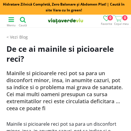
Hidratare Zilnică Completă, Zero Balonare și Abdomen Plat! | Caută în
site Vara cu In green!
0
0
Favorite
Coșul meu
Meniu
Caută
Blog
De ce ai mainile si picioarele
reci?
Mainile si picioarele reci pot sa para un
disconfort minor, insa, in anumite cazuri, pot
sa indice si o problema mai grava de sanatate.
Cei mai multi oameni presupun ca sursa
extremitatilor reci este circulatia deficitara …
ceea ce poate fi
Mainile si picioarele reci pot sa para un disconfort