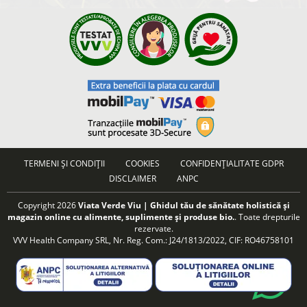
TERMENI ȘI CONDIȚII
COOKIES
CONFIDENȚIALITATE GDPR
DISCLAIMER
ANPC
Copyright 2026
Viata Verde Viu | Ghidul tău de sănătate holistică și
magazin online cu alimente, suplimente și produse bio.
. Toate drepturile
rezervate.
VVV Health Company SRL, Nr. Reg. Com.: J24/1813/2022, CIF: RO46758101