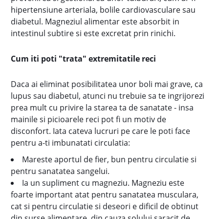
hipertensiune arteriala, bolile cardiovasculare sau
diabetul. Magneziul alimentar este absorbit in
intestinul subtire si este excretat prin rinichi.
Cum iti poti "trata" extremitatile reci
Daca ai eliminat posibilitatea unor boli mai grave, ca
lupus sau diabetul, atunci nu trebuie sa te ingrijorezi
prea mult cu privire la starea ta de sanatate - insa
mainile si picioarele reci pot fi un motiv de
disconfort. Iata cateva lucruri pe care le poti face
pentru a-ti imbunatati circulatia:
Mareste aportul de fier, bun pentru circulatie si
pentru sanatatea sangelui.
Ia un supliment cu magneziu. Magneziu este
foarte important atat pentru sanatatea musculara,
cat si pentru circulatie si deseori e dificil de obtinut
din surse alimentare, din cauza solului saracit de