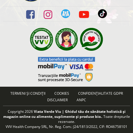
TERMENI ȘI CONDIȚII
COOKIES
CONFIDENȚIALITATE GDPR
DISCLAIMER
ANPC
Copyright 2026
Viata Verde Viu | Ghidul tău de sănătate holistică și
magazin online cu alimente, suplimente și produse bio.
. Toate drepturile
rezervate.
VVV Health Company SRL, Nr. Reg. Com.: J24/1813/2022, CIF: RO46758101