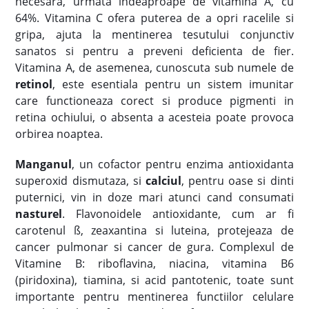
necesara, urmata indeaproape de vitamina A, cu
64%. Vitamina C ofera puterea de a opri racelile si
gripa, ajuta la mentinerea tesutului conjunctiv
sanatos si pentru a preveni deficienta de fier.
Vitamina A, de asemenea, cunoscuta sub numele de
retinol
, este esentiala pentru un sistem imunitar
care functioneaza corect si produce pigmenti in
retina ochiului, o absenta a acesteia poate provoca
orbirea noaptea.
Manganul
, un cofactor pentru enzima antioxidanta
superoxid dismutaza, si
calciul
, pentru oase si dinti
puternici, vin in doze mari atunci cand consumati
nasturel
. Flavonoidele antioxidante, cum ar fi
carotenul ß, zeaxantina si luteina, protejeaza de
cancer pulmonar si cancer de gura. Complexul de
Vitamine B: riboflavina, niacina, vitamina B6
(piridoxina), tiamina, si acid pantotenic, toate sunt
importante pentru mentinerea functiilor celulare