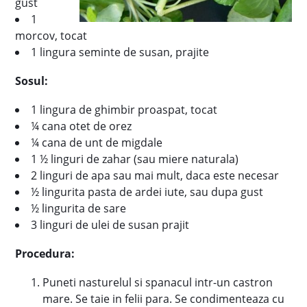
gust
1
morcov, tocat
1 lingura seminte de susan, prajite
Sosul:
1 lingura de ghimbir proaspat, tocat
¼ cana otet de orez
¼ cana de unt de migdale
1 ½ linguri de zahar (sau miere naturala)
2 linguri de apa sau mai mult, daca este necesar
½ lingurita pasta de ardei iute, sau dupa gust
½ lingurita de sare
3 linguri de ulei de susan prajit
Procedura:
Puneti nasturelul si spanacul intr-un castron
mare. Se taie in felii para. Se condimenteaza cu