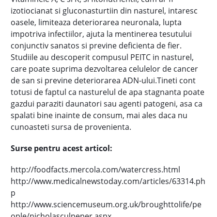
izotiocianat si gluconasturtiin din nasturel, intaresc
oasele, limiteaza deteriorarea neuronala, lupta
impotriva infectiilor, ajuta la mentinerea tesutului
conjunctiv sanatos si previne deficienta de fier.
Studiile au descoperit compusul PEITC in nasturel,
care poate suprima dezvoltarea celulelor de cancer
de san si previne deteriorarea ADN-ului.Tineti cont
totusi de faptul ca nasturelul de apa stagnanta poate
gazdui paraziti daunatori sau agenti patogeni, asa ca
spalati bine inainte de consum, mai ales daca nu
cunoasteti sursa de provenienta.
Surse pentru acest articol:
http://foodfacts.mercola.com/watercress.html
http://www.medicalnewstoday.com/articles/63314.ph
p
http://www.sciencemuseum.org.uk/broughttolife/pe
ople/nicholasculpeper.aspx