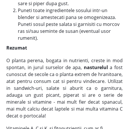
sare si piper dupa gust.
Puneti toate ingredientele sosului intr-un
blender si amestecati pana se omogenizeaza.
Puneti sosul peste salata si garnisiti cu morcov
ras si/sau seminte de susan (eventual usor
rumenit).
Rezumat
O planta perena, bogata in nutrienti, creste in mod
spontan, in jurul surselor de apa,
nasturelul
a fost
cunoscut de secole ca o planta extrem de hranitoare,
atat pentru consum cat si pentru vindecare. Utilizat
in sandwich-uri, salate si aburit ca o garnitura,
adauga un gust picant, piperat si are o serie de
minerale si vitamine - mai mult fier decat spanacul,
mai mult calciu decat laptele si mai multa vitamina C
decat o portocala!
Vitaminele A, C si K, si fitonutrientii, cum ar fi