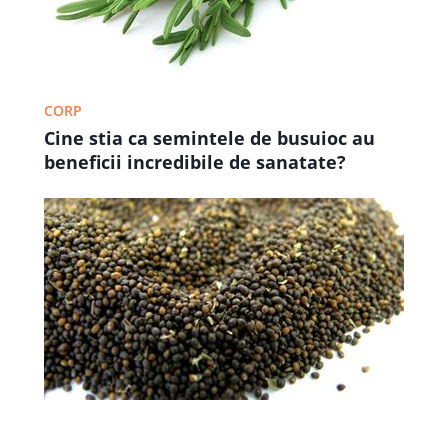
CORP
Cine stia ca semintele de busuioc au
beneficii incredibile de sanatate?