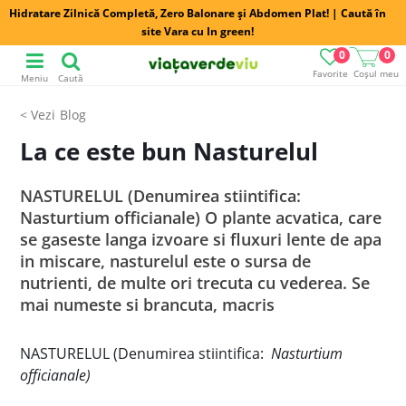
Hidratare Zilnică Completă, Zero Balonare și Abdomen Plat! | Caută în
site Vara cu In green!
0
0
Favorite
Coșul meu
Meniu
Caută
Blog
La ce este bun Nasturelul
NASTURELUL (Denumirea stiintifica:
Nasturtium officianale) O plante acvatica, care
se gaseste langa izvoare si fluxuri lente de apa
in miscare, nasturelul este o sursa de
nutrienti, de multe ori trecuta cu vederea. Se
mai numeste si brancuta, macris
NASTURELUL (Denumirea stiintifica:
Nasturtium
officianale)