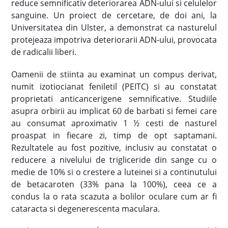
reduce semnificativ deteriorarea ADN-ului si celulelor
sanguine. Un proiect de cercetare, de doi ani, la
Universitatea din Ulster, a demonstrat ca nasturelul
protejeaza impotriva deteriorarii ADN-ului, provocata
de radicalii liberi.
Oamenii de stiinta au examinat un compus derivat,
numit izotiocianat feniletil (PEITC) si au constatat
proprietati anticancerigene semnificative. Studiile
asupra orbirii au implicat 60 de barbati si femei care
au consumat aproximativ 1 ½ cesti de nasturel
proaspat in fiecare zi, timp de opt saptamani.
Rezultatele au fost pozitive, inclusiv au constatat o
reducere a nivelului de trigliceride din sange cu o
medie de 10% si o crestere a luteinei si a continutului
de betacaroten (33% pana la 100%), ceea ce a
condus la o rata scazuta a bolilor oculare cum ar fi
cataracta si degenerescenta maculara.