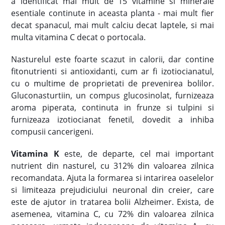
a identificat mai mult de 15 vitamine si minerale
esentiale continute in aceasta planta - mai mult fier
decat spanacul, mai mult calciu decat laptele, si mai
multa vitamina C decat o portocala.
Nasturelul este foarte scazut in calorii, dar contine
fitonutrienti si antioxidanti, cum ar fi izotiocianatul,
cu o multime de proprietati de prevenirea bolilor.
Gluconasturtiin, un compus glucosinolat, furnizeaza
aroma piperata, continuta in frunze si tulpini si
furnizeaza izotiocianat fenetil, dovedit a inhiba
compusii cancerigeni.
Vitamina K
este, de departe, cel mai important
nutrient din nasturel, cu 312% din valoarea zilnica
recomandata. Ajuta la formarea si intarirea oaselelor
si limiteaza prejudiciului neuronal din creier, care
este de ajutor in tratarea bolii Alzheimer. Exista, de
asemenea, vitamina C, cu 72% din valoarea zilnica