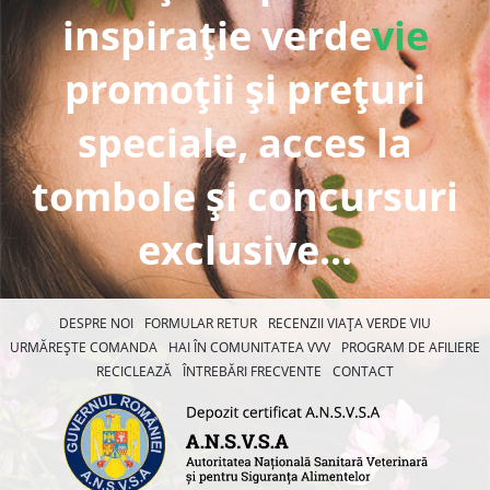
inspirație verde
vie
promoții și prețuri
speciale, acces la
tombole și concursuri
exclusive...
DESPRE NOI
FORMULAR RETUR
RECENZII VIAȚA VERDE VIU
URMĂREȘTE COMANDA
HAI ÎN COMUNITATEA VVV
PROGRAM DE AFILIERE
RECICLEAZĂ
ÎNTREBĂRI FRECVENTE
CONTACT