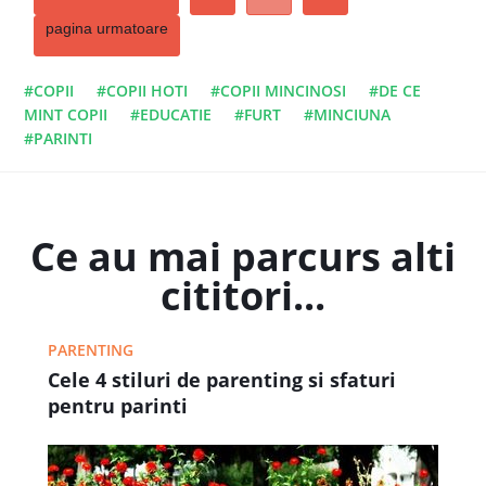
pagina urmatoare
#COPII
#COPII HOTI
#COPII MINCINOSI
#DE CE
MINT COPII
#EDUCATIE
#FURT
#MINCIUNA
#PARINTI
Ce au mai parcurs alti
cititori...
PARENTING
Cele 4 stiluri de parenting si sfaturi
pentru parinti