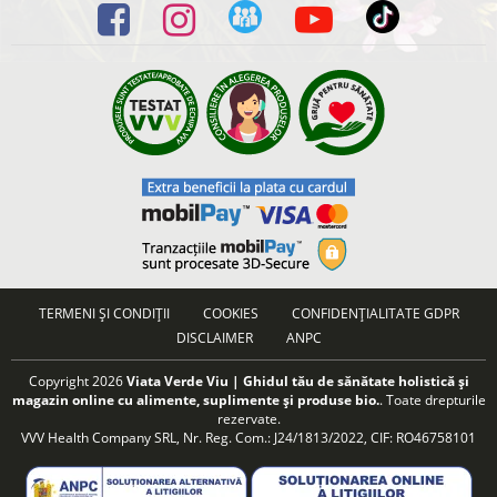
TERMENI ȘI CONDIȚII
COOKIES
CONFIDENȚIALITATE GDPR
DISCLAIMER
ANPC
Copyright 2026
Viata Verde Viu | Ghidul tău de sănătate holistică și
magazin online cu alimente, suplimente și produse bio.
. Toate drepturile
rezervate.
VVV Health Company SRL, Nr. Reg. Com.: J24/1813/2022, CIF: RO46758101