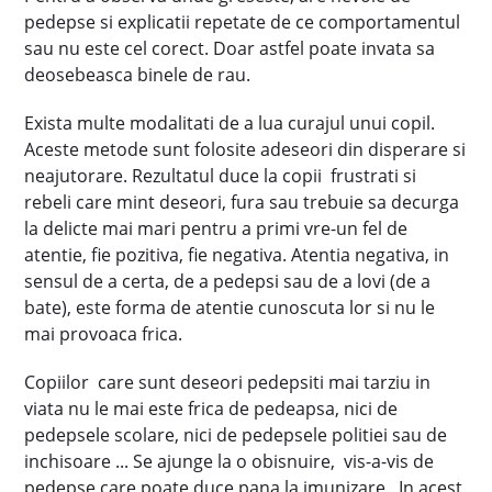
pedepse si explicatii repetate de ce comportamentul
sau nu este cel corect. Doar astfel poate invata sa
deosebeasca binele de rau.
Exista multe modalitati de a lua curajul unui copil.
Aceste metode sunt folosite adeseori din disperare si
neajutorare. Rezultatul duce la copii frustrati si
rebeli care mint deseori, fura sau trebuie sa decurga
la delicte mai mari pentru a primi vre-un fel de
atentie, fie pozitiva, fie negativa. Atentia negativa, in
sensul de a certa, de a pedepsi sau de a lovi (de a
bate), este forma de atentie cunoscuta lor si nu le
mai provoaca frica.
Copiilor care sunt deseori pedepsiti mai tarziu in
viata nu le mai este frica de pedeapsa, nici de
pedepsele scolare, nici de pedepsele politiei sau de
inchisoare ... Se ajunge la o obisnuire, vis-a-vis de
pedepse care poate duce pana la imunizare. In acest