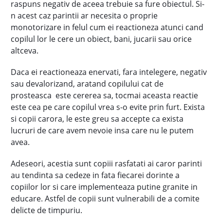
raspuns negativ de aceea trebuie sa fure obiectul. Si-
n acest caz parintii ar necesita o proprie
monotorizare in felul cum ei reactioneza atunci cand
copilul lor le cere un obiect, bani, jucarii sau orice
altceva.
Daca ei reactioneaza enervati, fara intelegere, negativ
sau devalorizand, aratand copilului cat de
prosteasca este cererea sa, tocmai aceasta reactie
este cea pe care copilul vrea s-o evite prin furt. Exista
si copii carora, le este greu sa accepte ca exista
lucruri de care avem nevoie insa care nu le putem
avea.
Adeseori, acestia sunt copiii rasfatati ai caror parinti
au tendinta sa cedeze in fata fiecarei dorinte a
copiilor lor si care implementeaza putine granite in
educare. Astfel de copii sunt vulnerabili de a comite
delicte de timpuriu.