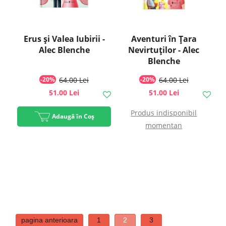
Erus și Valea Iubirii -
Aventuri în Țara
Alec Blenche
Nevirtuților - Alec
Blenche
-20%
64.00 Lei
-20%
64.00 Lei
51.00 Lei
51.00 Lei
Produs indisponibil
Adaugă în Coș
momentan
pagina anterioara
1
2
3