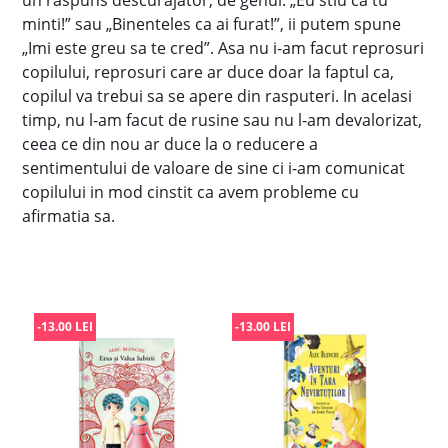
un raspuns descurajator, de genul: „Eu stiu ca tu
minti!” sau „Binenteles ca ai furat!”, ii putem spune
„Imi este greu sa te cred”. Asa nu i-am facut reprosuri
copilului, reprosuri care ar duce doar la faptul ca,
copilul va trebui sa se apere din rasputeri. In acelasi
timp, nu l-am facut de rusine sau nu l-am devalorizat,
ceea ce din nou ar duce la o reducere a
sentimentului de valoare de sine ci i-am comunicat
copilului in mod cinstit ca avem probleme cu
afirmatia sa.
-13.00 LEI
-13.00 LEI