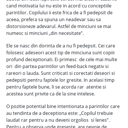
cand motivatia lui nu este in acord cu conceptiile
parintilor. Copilului ii este frica de a fi pedepsit de
aceea, prefera sa spuna un neadevar sau sa
distorsioneze adevarul. Astfel de minciuni se mai
numesc si minciuni „din necesitate”.
Ele se nasc din dorinta de a nu fi pedepsit. Cei care
folosesc adeseori acest tip de minciuna sunt copiii
profund deceptionati. Ei primesc de cele mai multe
ori din partea parintilor un feed-back negativ si
rareori o lauda. Sunt criticati si corectati deseori si
pedepsiti pentru faptele lor gresite. In acelasi timp
pentru faptele bune, li se acorda rar atentie si
acestea sunt privite ca de la sine intelese.
O pozitie potential bine intentionata a parintilor care
au tendinta de a deceptiona este: „Copilul trebuie
laudat rar pentru a nu deveni orgolios si lenes”.
Pentru a observa unde greseste, are nevoie de