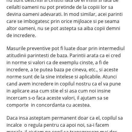
nu sunt deschisi si cinstiti fata de ei insisi si fata de
ceilalti oameni nu pot pretinde de la copiii lor sa
devina oameni adevarati. In mod similar, acei parinti
care se imbogatesc prin orice mijloace si pe seama
altor oameni, nu se pot astepta sa aiba copii demni
de incredere.
Masurile preventive pot fi luate doar prin intermediul
atitudinii parintesti de baza. Parintii arata ca ei cred
in norme si valori ca de exemplu cinste, a fi de
incredere, a te putea baza pe cineva, etc., si aceste
norme sunt de la sine intelese si aplicabile. Atunci
cand avem incredere in copilul nostru ca el va pune
in aplicare asa cum stie el si asa cum noi insine
incercam s-o faca aceste valori, il ajutam sa se
comporte in concordanta cu acestea.
Daca insa asteptam permanent doar ca el, copilul sa
incalce o regula pentru ca apoi noi, sa-i facem