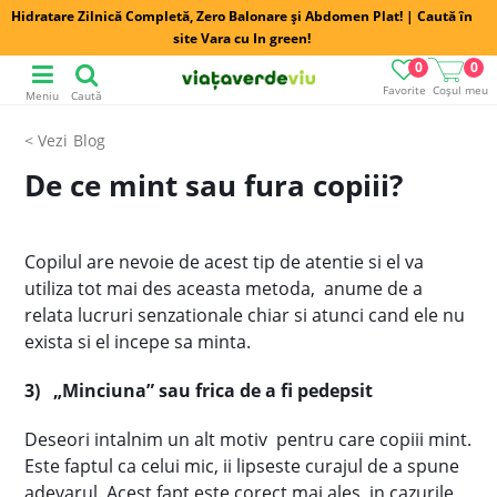
Hidratare Zilnică Completă, Zero Balonare și Abdomen Plat! | Caută în
site Vara cu In green!
0
0
Favorite
Coșul meu
Meniu
Caută
Blog
De ce mint sau fura copiii?
Copilul are nevoie de acest tip de atentie si el va
utiliza tot mai des aceasta metoda, anume de a
relata lucruri senzationale chiar si atunci cand ele nu
exista si el incepe sa minta.
3)
„Minciuna” sau frica de a fi pedepsit
Deseori intalnim un alt motiv pentru care copiii mint.
Este faptul ca celui mic, ii lipseste curajul de a spune
adevarul. Acest fapt este corect mai ales, in cazurile