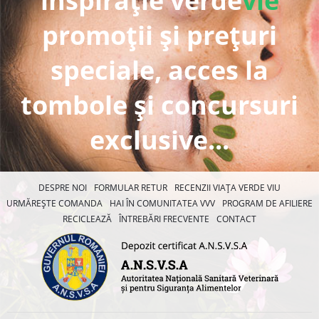
inspirație verde
vie
promoții și prețuri
speciale, acces la
tombole și concursuri
exclusive...
DESPRE NOI
FORMULAR RETUR
RECENZII VIAȚA VERDE VIU
URMĂREȘTE COMANDA
HAI ÎN COMUNITATEA VVV
PROGRAM DE AFILIERE
RECICLEAZĂ
ÎNTREBĂRI FRECVENTE
CONTACT