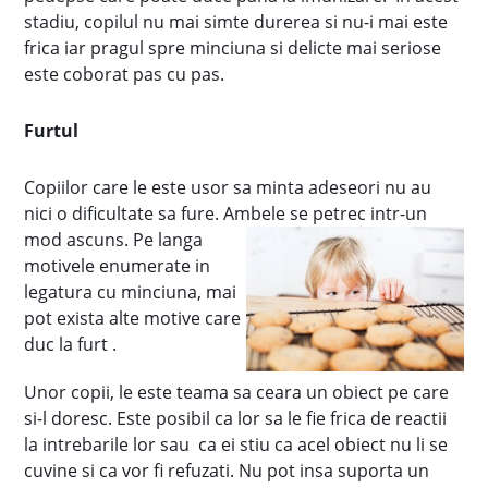
stadiu, copilul nu mai simte durerea si nu-i mai este
frica iar pragul spre minciuna si delicte mai seriose
este coborat pas cu pas.
Furtul
Copiilor care le este usor sa minta adeseori nu au
nici o dificultate sa fure. Ambele se petrec intr-un
mod ascuns. Pe langa
motivele enumerate in
legatura cu minciuna, mai
pot exista alte motive care
duc la furt .
Unor copii, le este teama sa ceara un obiect pe care
si-l doresc. Este posibil ca lor sa le fie frica de reactii
la intrebarile lor sau ca ei stiu ca acel obiect nu li se
cuvine si ca vor fi refuzati. Nu pot insa suporta un