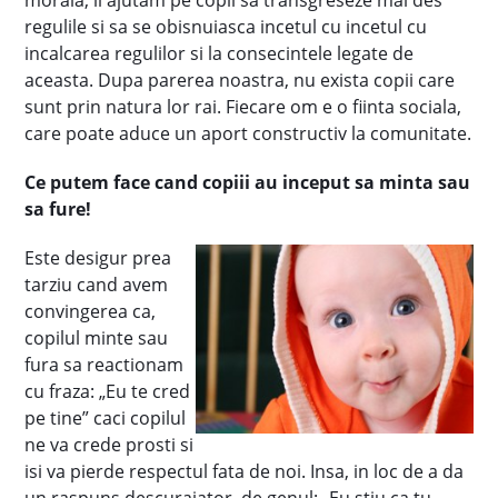
morala, il ajutam pe copil sa transgreseze mai des
regulile si sa se obisnuiasca incetul cu incetul cu
incalcarea regulilor si la consecintele legate de
aceasta. Dupa parerea noastra, nu exista copii care
sunt prin natura lor rai. Fiecare om e o fiinta sociala,
care poate aduce un aport constructiv la comunitate.
Ce putem face cand copiii au inceput sa minta sau
sa fure!
Este desigur prea
tarziu cand avem
convingerea ca,
copilul minte sau
fura sa reactionam
cu fraza: „Eu te cred
pe tine” caci copilul
ne va crede prosti si
isi va pierde respectul fata de noi. Insa, in loc de a da