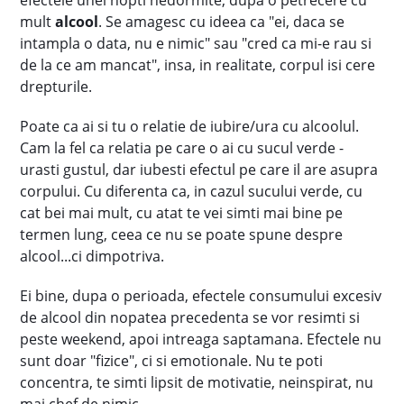
efectele unei nopti nedormite, dupa o petrecere cu
mult
alcool
. Se amagesc cu ideea ca "ei, daca se
intampla o data, nu e nimic" sau "cred ca mi-e rau si
de la ce am mancat", insa, in realitate, corpul isi cere
drepturile.
Poate ca ai si tu o relatie de iubire/ura cu alcoolul.
Cam la fel ca relatia pe care o ai cu sucul verde -
urasti gustul, dar iubesti efectul pe care il are asupra
corpului. Cu diferenta ca, in cazul sucului verde, cu
cat bei mai mult, cu atat te vei simti mai bine pe
termen lung, ceea ce nu se poate spune despre
alcool...ci dimpotriva.
Ei bine, dupa o perioada, efectele consumului excesiv
de alcool din nopatea precedenta se vor resimti si
peste weekend, apoi intreaga saptamana. Efectele nu
sunt doar "fizice", ci si emotionale. Nu te poti
concentra, te simti lipsit de motivatie, neinspirat, nu