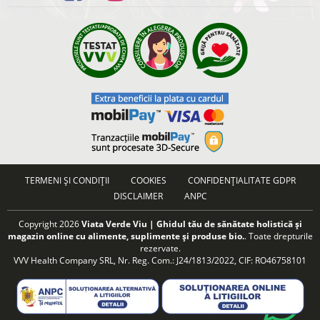
TERMENI ȘI CONDIȚII
COOKIES
CONFIDENȚIALITATE GDPR
DISCLAIMER
ANPC
Copyright 2026
Viata Verde Viu | Ghidul tău de sănătate holistică și
magazin online cu alimente, suplimente și produse bio.
. Toate drepturile
rezervate.
VVV Health Company SRL, Nr. Reg. Com.: J24/1813/2022, CIF: RO46758101