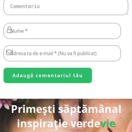
Primești săptămânal
inspirație verde
vie