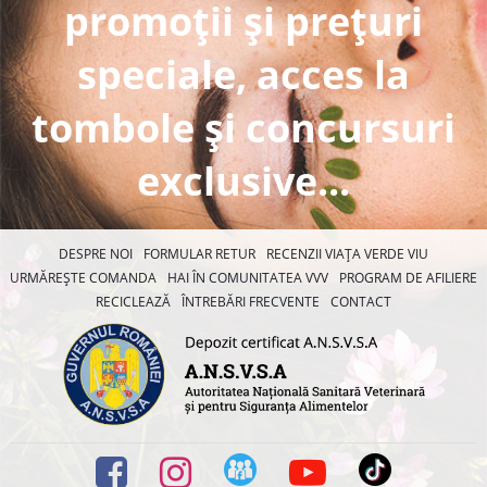
promoții și prețuri
speciale, acces la
tombole și concursuri
exclusive...
DESPRE NOI
FORMULAR RETUR
RECENZII VIAȚA VERDE VIU
URMĂREȘTE COMANDA
HAI ÎN COMUNITATEA VVV
PROGRAM DE AFILIERE
RECICLEAZĂ
ÎNTREBĂRI FRECVENTE
CONTACT