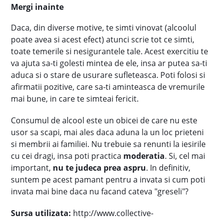
Mergi inainte
Daca, din diverse motive, te simti vinovat (alcoolul
poate avea si acest efect) atunci scrie tot ce simti,
toate temerile si nesigurantele tale. Acest exercitiu te
va ajuta sa-ti golesti mintea de ele, insa ar putea sa-ti
aduca si o stare de usurare sufleteasca. Poti folosi si
afirmatii pozitive, care sa-ti aminteasca de vremurile
mai bune, in care te simteai fericit.
Consumul de alcool este un obicei de care nu este
usor sa scapi, mai ales daca aduna la un loc prieteni
si membrii ai familiei. Nu trebuie sa renunti la iesirile
cu cei dragi, insa poti practica
moderatia
. Si, cel mai
important,
nu te judeca prea aspru
. In definitiv,
suntem pe acest pamant pentru a invata si cum poti
invata mai bine daca nu facand cateva "greseli"?
Sursa utilizata:
http://www.collective-