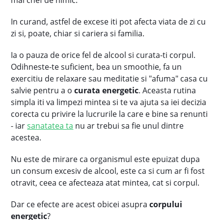
mai chef de nimic.
In curand, astfel de excese iti pot afecta viata de zi cu
zi si, poate, chiar si cariera si familia.
Ia o pauza de orice fel de alcool si curata-ti corpul.
Odihneste-te suficient, bea un smoothie, fa un
exercitiu de relaxare sau meditatie si "afuma" casa cu
salvie pentru a o
curata energetic
. Aceasta rutina
simpla iti va limpezi mintea si te va ajuta sa iei decizia
corecta cu privire la lucrurile la care e bine sa renunti
- iar
sanatatea ta
nu ar trebui sa fie unul dintre
acestea.
Nu este de mirare ca organismul este epuizat dupa
un consum excesiv de alcool, este ca si cum ar fi fost
otravit, ceea ce afecteaza atat mintea, cat si corpul.
Dar ce efecte are acest obicei asupra
corpului
energetic
?