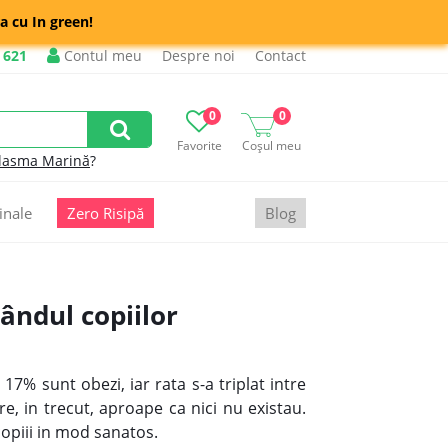
a cu In green!
 621
Contul meu
Despre noi
Contact
0
0
Favorite
Coșul meu
lasma Marină
?
inale
Zero Risipă
Blog
ândul copiilor
7% sunt obezi, iar rata s-a triplat intre
, in trecut, aproape ca nici nu existau.
opiii in mod sanatos.