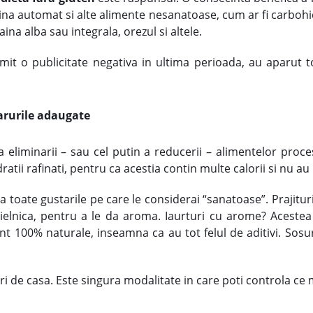
mina automat si alte alimente nesanatoase, cum ar fi carbohidr
aina alba sau integrala, orezul si altele.
imit o publicitate negativa in ultima perioada, au aparut 
harurile adaugate
 eliminarii – sau cel putin a reducerii – alimentelor proce
atii rafinati, pentru ca acestia contin multe calorii si nu au 
la toate gustarile pe care le considerai “sanatoase”. Prajitur
doielnica, pentru a le da aroma. Iaurturi cu arome? Acest
nt 100% naturale, inseamna ca au tot felul de aditivi. Sosuri
ri de casa. Este singura modalitate in care poti controla ce