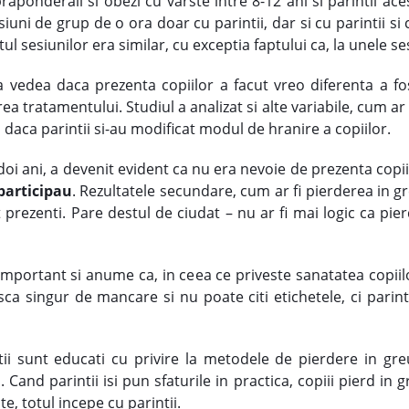
raponderali si obezi cu varste intre 8-12 ani si parintii ace
siuni de grup de o ora doar cu parintii, dar si cu parintii si
sesiunilor era similar, cu exceptia faptului ca, la unele sesi
 vedea daca prezenta copiilor a facut vreo diferenta a fos
 tratamentului. Studiul a analizat si alte variabile, cum ar f
si daca parintii si-au modificat modul de hranire a copiilor.
oi ani, a devenit evident ca nu era nevoie de prezenta copiil
participau
. Rezultatele secundare, cum ar fi pierderea in gre
 prezenti. Pare destul de ciudat – nu ar fi mai logic ca pie
important si anume ca, in ceea ce priveste sanatatea copiilo
ca singur de mancare si nu poate citi etichetele, ci parinti
ii sunt educati cu privire la metodele de pierdere in greu
 Cand parintii isi pun sfaturile in practica, copiii pierd in gre
e, totul incepe cu parintii.