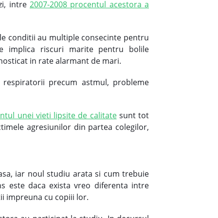
zi, intre
2007-2008 procentul acestora a
le conditii au multiple consecinte pentru
e implica riscuri marite pentru bolile
nosticat in rate alarmant de mari.
me respiratorii precum astmul, probleme
tul unei vieti lipsite de calitate
sunt tot
ctimele agresiunilor din partea colegilor,
asa, iar noul studiu arata si cum trebuie
s este daca exista vreo diferenta intre
ii impreuna cu copiii lor.