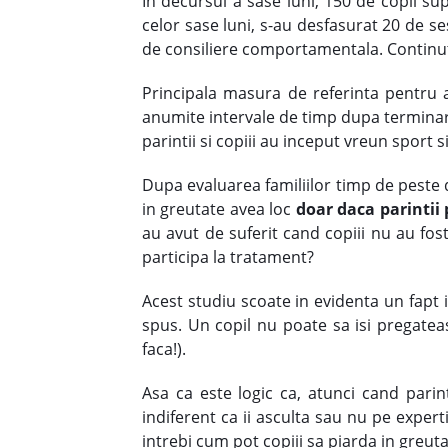
In decursul a sase luni, 150 de copii sup
celor sase luni, s-au desfasurat 20 de se
de consiliere comportamentala. Continutul 
Principala masura de referinta pentru a
anumite intervale de timp dupa terminarea
parintii si copiii au inceput vreun sport 
Dupa evaluarea familiilor timp de peste d
in greutate avea loc
doar daca parintii 
au avut de suferit cand copiii nu au fost
participa la tratament?
Acest studiu scoate in evidenta un fapt 
spus. Un copil nu poate sa isi pregateas
faca!).
Asa ca este logic ca, atunci cand parint
indiferent ca ii asculta sau nu pe experti.
intrebi cum pot copiii sa piarda in greutat