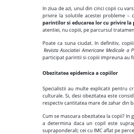
In ziua de azi, unul din cinci copii cu va
privire la solutiile acestei probleme – 
parintilor si educarea lor cu privire la
atentiei, nu copiii, pe parcursul tratame
Poate ca suna ciudat. In definitiv, cop
Revista Asociatiei Americane Medicale a Pe
participat parintii si copiii impreuna au f
Obezitatea epidemica a copiilor
Specialistii au multe explicatii pentru c
culturale. Si, desi obezitatea este conside
respectiv cantitatea mare de zahar din ba
Cum se masoara obezitatea la copii? In g
a determina daca un copil este suprap
supraponderali; cei cu IMC aflat pe perce