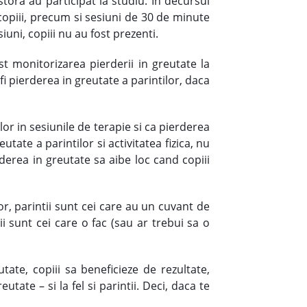
stora au participat la studiu. In decursul
 copiii, precum si sesiuni de 30 de minute
uni, copiii nu au fost prezenti.
t monitorizarea pierderii in greutate la
i pierderea in greutate a parintilor, daca
or in sesiunile de terapie si ca pierderea
utate a parintilor si activitatea fizica, nu
rderea in greutate sa aibe loc cand copiii
r, parintii sunt cei care au un cuvant de
i sunt cei care o fac (sau ar trebui sa o
tate, copiii sa beneficieze de rezultate,
utate – si la fel si parintii. Deci, daca te