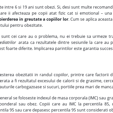
rste intre 6 si 19 ani sunt obezi. Si, desi sunt multe recomand
care ii afecteaza pe copii atat fizic cat si emotional – u
 pierderea in greutate a copiilor lor
. Cum se aplica aceasta 
ntului pentru obezitate.
iii sunt cei care au o problema, nu ei trebuie sa urmeze 
diatrilor
arata ca rezultatele dintre sesiunile la care au pa
ost foarte diferite. Implicarea parintilor este garantia succes
resterea obezitatii in randul copiilor, printre care factorii
rata a fi rezultatul excesului de calorii si de grasime, cerce
uturile carbogazoase si sucuri, portiile prea mari de mancare
eneral se foloseste indexul de masa corporala (IMC) sau gra
onderal sau obez. Copiii care au IMC la percentila 85, d
ntila 95 sau care depasesc percentila 95 sunt considerati ob