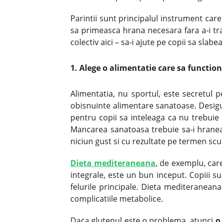
Parintii sunt principalul instrument car
sa primeasca hrana necesara fara a-i tra
colectiv aici – sa-i ajute pe copii sa slabe
1. Alege o alimentatie care sa functio
Alimentatia, nu sportul, este secretul p
obisnuinte alimentare sanatoase. Desigur
pentru copii sa inteleaga ca nu trebu
Mancarea sanatoasa trebuie sa-i hraneasca
niciun gust si cu rezultate pe termen scu
Dieta mediteraneana
, de exemplu, car
integrale, este un bun inceput. Copiii su
felurile principale. Dieta mediteraneana
complicatiile metabolice.
Daca glutenul este o problema, atunci
o