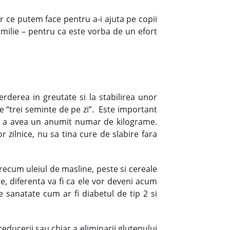
r ce putem face pentru a-i ajuta pe copii
amilie – pentru ca este vorba de un efort
erderea in greutate si la stabilirea unor
e “trei seminte de pe zi”. Este important
u a avea un anumit numar de kilograme.
r zilnice, nu sa tina cure de slabire fara
ecum uleiul de masline, peste si cereale
te, diferenta va fi ca ele vor deveni acum
e sanatate cum ar fi diabetul de tip 2 si
educerii sau chiar a eliminarii glutenului