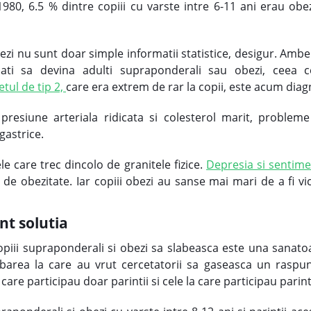
980, 6.5 % dintre copiii cu varste intre 6-11 ani erau obe
ezi nu sunt doar simple informatii statistice, desigur. Ambe
nati sa devina adulti supraponderali sau obezi, ceea c
etul de tip 2,
care era extrem de rar la copii, este acum diag
 presiune arteriala ridicata si colesterol marit, proble
 gastrice.
le care trec dincolo de granitele fizice.
Depresia si sentimen
 de obezitate. Iar copiii obezi au sanse mai mari de a fi vi
nt solutia
copiii supraponderali si obezi sa slabeasca este una sanato
rebarea la care au vrut cercetatorii sa gaseasca un raspun
care participau doar parintii si cele la care participau parint