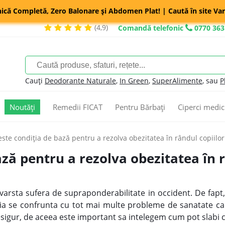
nică Completă, Zero Balonare și Abdomen Plat! | Caută în site Var
(4,9)
Comandă telefonic
0770 363
Cauți
Deodorante Naturale
,
In Green
,
SuperAlimente
, sau
P
Noutăți
Remedii FICAT
Pentru Bărbați
Ciperci medic
este condiţia de bază pentru a rezolva obezitatea în rândul copiilor
ază pentru a rezolva obezitatea în r
rsta sufera de supraponderabilitate in occident. De fapt, 1
tia se confrunta cu tot mai multe probleme de sanatate care
sigur, de aceea este important sa intelegem cum pot slabi c