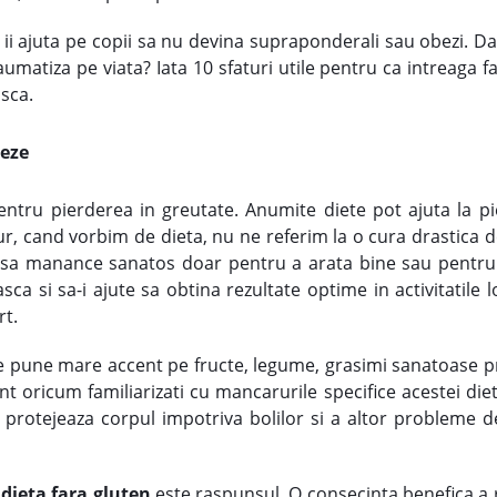
e ii ajuta pe copii sa nu devina supraponderali sau obezi. Da
umatiza pe viata? Iata 10 sfaturi utile pentru ca intreaga f
asca.
neze
entru pierderea in greutate. Anumite diete pot ajuta la pi
, cand vorbim de dieta, nu ne referim la o cura drastica d
ie sa manance sanatos doar pentru a arata bine sau pentr
 si sa-i ajute sa obtina rezultate optime in activitatile lo
rt.
e pune mare accent pe fructe, legume, grasimi sanatoase pr
nt oricum familiarizati cu mancarurile specifice acestei die
 protejeaza corpul impotriva bolilor si a altor probleme d
 dieta fara gluten
este raspunsul. O consecinta benefica a r