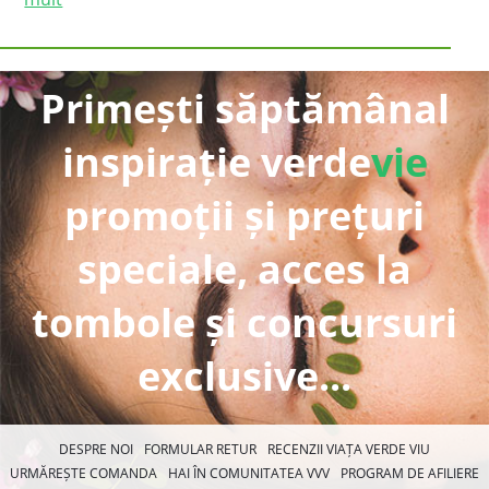
Primești săptămânal
inspirație verde
vie
promoții și prețuri
speciale, acces la
tombole și concursuri
exclusive...
DESPRE NOI
FORMULAR RETUR
RECENZII VIAȚA VERDE VIU
URMĂREȘTE COMANDA
HAI ÎN COMUNITATEA VVV
PROGRAM DE AFILIERE