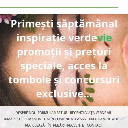
Primești săptămânal
inspirație verde
vie
promoții și prețuri
speciale, acces la
tombole și concursuri
exclusive...
DESPRE NOI
FORMULAR RETUR
RECENZII VIAȚA VERDE VIU
URMĂREȘTE COMANDA
HAI ÎN COMUNITATEA VVV
PROGRAM DE AFILIERE
RECICLEAZĂ
ÎNTREBĂRI FRECVENTE
CONTACT