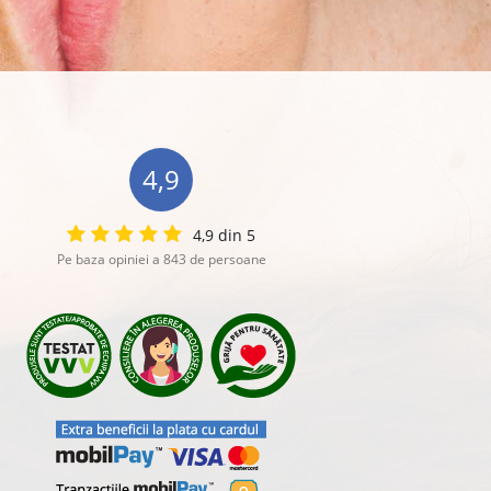
4,9
4,9 din 5
Pe baza opiniei a 843 de persoane