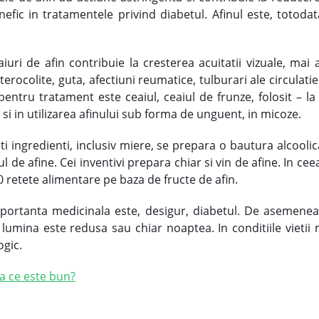
efic in tratamentele privind diabetul. Afinul este, totodata,
aiuri de afin contribuie la cresterea acuitatii vizuale, ma
terocolite, guta, afectiuni reumatice, tulburari ale circulatie
 pentru tratament este ceaiul, ceaiul de frunze, folosit – la
 si in utilizarea afinului sub forma de unguent, in micoze.
 alti ingredienti, inclusiv miere, se prepara o bautura alcool
l de afine. Cei inventivi prepara chiar si vin de afine. In ceea
10 retete alimentare pe baza de fructe de afin.
portanta medicinala este, desigur, diabetul. De asemenea, t
d lumina este redusa sau chiar noaptea. In conditiile viet
ogic.
la ce este bun?