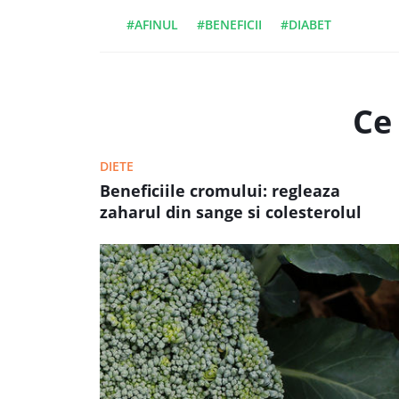
#AFINUL
#BENEFICII
#DIABET
Ce 
DIETE
Beneficiile cromului: regleaza
zaharul din sange si colesterolul
marit