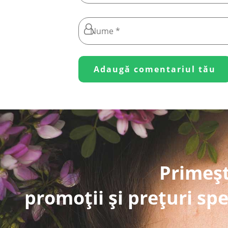
Primeșt
promoții și prețuri spe