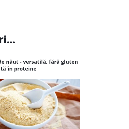
i...
e năut - versatilă, fără gluten
ată în proteine