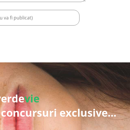
verde
vie
 concursuri exclusive...