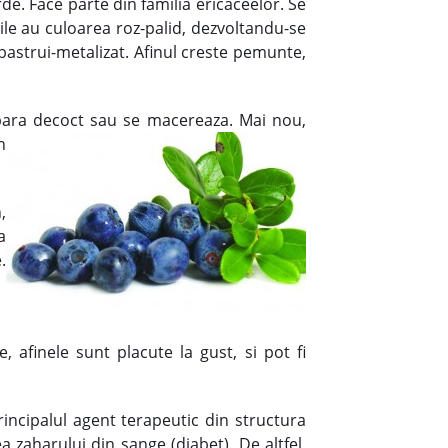
e. Face parte din familia ericaceelor. Se
ile au culoarea roz-palid, dezvoltandu-se
bastrui-metalizat. Afinul creste pemunte,
repara decoct sau se macereaza. Mai nou,
n
,
a
.
, afinele sunt placute la gust, si pot fi
rincipalul agent terapeutic din structura
a zaharului din sange (diabet). De altfel,