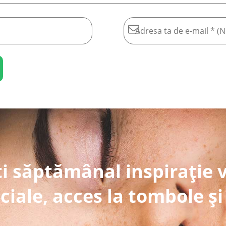
i săptămânal inspirație 
ciale, acces la tombole și