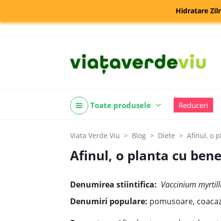
Hidratare Zil
Toate produsele
Reduceri
Viata Verde Viu
Blog
Diete
Afinul, o 
Afinul, o planta cu ben
Denumirea stiintifica:
Vaccinium myrtill
Denumiri populare:
pomusoare, coacaze