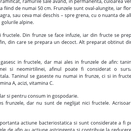
ramificat, ramurile sale avand, in permanenta, culoarea verd
a fiind de numai 50 cm. Frunzele sunt oval-alungite, iar flor
eagra, sau ceva mai deschis – spre grena, cu o nuanta de al
 golurile alpine.
i fructele. Din frunze se face infuzie, iar din fructe se p
in, din care se prepara un decoct. Alt preparat obtinut di
gasesc in fructele, dar mai ales in frunzele de afin: tanin
linei si neomirtilinei, afinul poate fi considerat o surs
tala. Taninul se gaseste nu numai in frunze, ci si in fructe
mina A, acizi, vitamina C.
dar si pentru consum in gospodarie.
 frunzele, dar nu sunt de neglijat nici fructele. Acrisoare
ortanta actiune bacteriostatica si sunt considerate a fi p
ctele de afin au actiune astringenta si contribuie la reducere