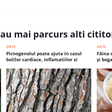
au mai parcurs alti cititor
DIETE
DIETE
Picnogenolul poate ajuta in cazul
Făina d
bolilor cardiace, inflamatiilor si
şi bog
diabetului