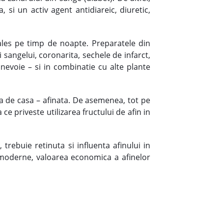
 si un activ agent antidiareic, diuretic,
i ales pe timp de noapte. Preparatele din
i sangelui, coronarita, sechele de infarct,
 nevoie – si in combinatie cu alte plante
ica de casa – afinata. De asemenea, tot pe
 ce priveste utilizarea fructului de afin in
rebuie retinuta si influenta afinului in
ii moderne, valoarea economica a afinelor