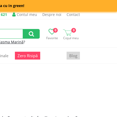
a cu In green!
 621
Contul meu
Despre noi
Contact
0
0
Favorite
Coșul meu
lasma Marină
?
inale
Zero Risipă
Blog