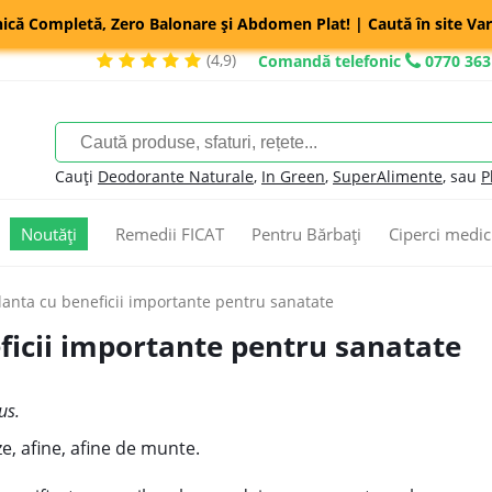
nică Completă, Zero Balonare și Abdomen Plat! | Caută în site Var
(4,9)
Comandă telefonic
0770 363
Cauți
Deodorante Naturale
,
In Green
,
SuperAlimente
, sau
P
Noutăți
Remedii FICAT
Pentru Bărbați
Ciperci medic
planta cu beneficii importante pentru sanatate
eficii importante pentru sanatate
us.
, afine, afine de munte.