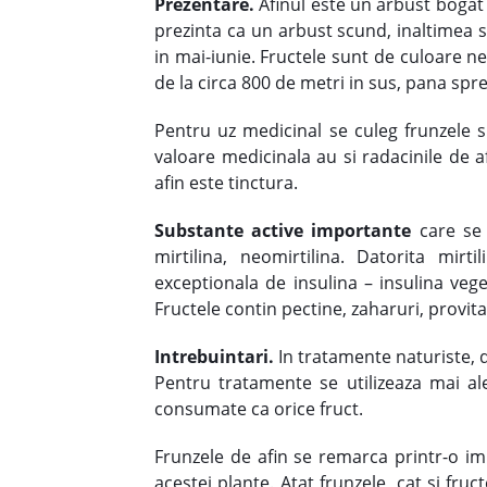
Prezentare.
Afinul este un arbust bogat 
prezinta ca un arbust scund, inaltimea s
in mai-iunie. Fructele sunt de culoare n
de la circa 800 de metri in sus, pana spre
Pentru uz medicinal se culeg frunzele s
valoare medicinala au si radacinile
de af
afin este tinctura.
Substante active importante
care se 
mirtilina, neomirtilina. Datorita mirti
exceptionala de insulina – insulina vege
Fructele contin pectine, zaharuri, provita
Intrebuintari.
In tratamente naturiste, 
Pentru tratamente se utilizeaza mai ales
consumate ca orice fruct.
Frunzele de afin se remarca printr-o imp
acestei plante. Atat frunzele, cat si fru