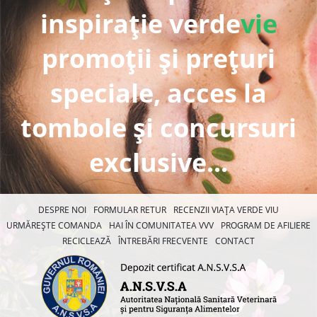
inspirație verde
vie
promoții și prețuri
speciale, acces la
tombole și concursuri
exclusive...
DESPRE NOI
FORMULAR RETUR
RECENZII VIAȚA VERDE VIU
URMĂREȘTE COMANDA
HAI ÎN COMUNITATEA VVV
PROGRAM DE AFILIERE
RECICLEAZĂ
ÎNTREBĂRI FRECVENTE
CONTACT