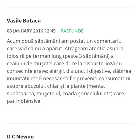
Vasile Butacu
08 JANUARY 2016 12:45
RASPUNDE
Acum douã sãptãmâni am postat un comentariu
care vãd cã nu a apãrut. Atrãgeam atentia asupra
folosirii pe termen lung (peste 3 sãptãmâni) a
ceaiului de muşetel care duce la disbacteriozã cu
consecinte grave: alergii, disfunctii digestive, slãbirea
imunitãtii etc E necesar sã fie preveniti consumatorii
asupra abuzului, chiar şi la plante (menta,
sunãtoarea, muşetelul, coada şoricelului etc) care
par inofensive.
D C Newoo