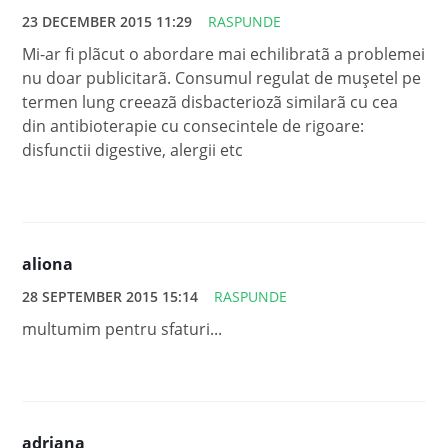
23 DECEMBER 2015 11:29
RASPUNDE
Mi-ar fi plãcut o abordare mai echilibratã a problemei
nu doar publicitarã. Consumul regulat de muşetel pe
termen lung creeazã disbacteriozã similarã cu cea
din antibioterapie cu consecintele de rigoare:
disfunctii digestive, alergii etc
aliona
28 SEPTEMBER 2015 15:14
RASPUNDE
multumim pentru sfaturi...
adriana