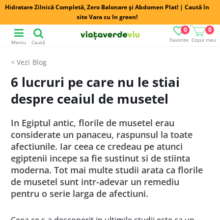
Hidratare Zilnică Completă, Zero Balonare și Abdomen Plat! | Caută în
site Vara cu In green!
0
0
Favorite
Coșul meu
Meniu
Caută
Blog
6 lucruri pe care nu le stiai
despre ceaiul de musetel
In Egiptul antic, florile de musetel erau
considerate un panaceu, raspunsul la toate
afectiunile. Iar ceea ce credeau pe atunci
egiptenii incepe sa fie sustinut si de stiinta
moderna. Tot mai multe studii arata ca florile
de musetel sunt intr-adevar un remediu
pentru o serie larga de afectiuni.