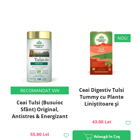
Ceai Digestiv Tulsi
Tummy cu Plante
Ceai Tulsi (Busuioc
Liniștitoare și
Sfânt) Original,
Condimente 25 pl ECO
Antistres & Energizant
| Organic India
43.00 Lei
100g ECO| Organic
India
55.00 Lei
Adaugă în Coș