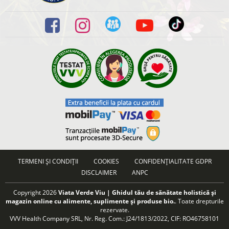
TERMENI ȘI CONDIȚII
COOKIES
CONFIDENȚIALITATE GDPR
DISCLAIMER
ANPC
Copyright 2026
Viata Verde Viu | Ghidul tău de sănătate holistică și
magazin online cu alimente, suplimente și produse bio.
. Toate drepturile
rezervate.
VVV Health Company SRL, Nr. Reg. Com.: J24/1813/2022, CIF: RO46758101