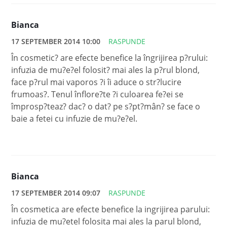
Bianca
17 SEPTEMBER 2014 10:00
RASPUNDE
În cosmetic? are efecte benefice la îngrijirea p?rului:
infuzia de mu?e?el folosit? mai ales la p?rul blond,
face p?rul mai vaporos ?i îi aduce o str?lucire
frumoas?. Tenul înflore?te ?i culoarea fe?ei se
împrosp?teaz? dac? o dat? pe s?pt?mân? se face o
baie a fetei cu infuzie de mu?e?el.
Bianca
17 SEPTEMBER 2014 09:07
RASPUNDE
În cosmetica are efecte benefice la ingrijirea parului:
infuzia de mu?etel folosita mai ales la parul blond,