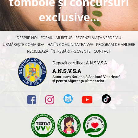
tombole și concursuri
exclusive...
DESPRE NOI
FORMULAR RETUR
RECENZII VIAȚA VERDE VIU
URMĂREȘTE COMANDA
HAI ÎN COMUNITATEA VVV
PROGRAM DE AFILIERE
RECICLEAZĂ
ÎNTREBĂRI FRECVENTE
CONTACT