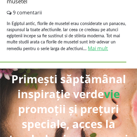
musetel
9 comentarii
In Egiptul antic, florile de musetel erau considerate un panaceu,
raspunsul la toate afectiunile. Iar ceea ce credeau pe atunci
egiptenii incepe sa fie sustinut si de stiinta moderna. Tot mai
multe studii arata ca florile de musetel sunt intr-adevar un
Mai mult
remediu pentru o serie larga de afectiuni....
Primești săptămânal
inspirație verde
vie
promoții și prețuri
speciale, acces la