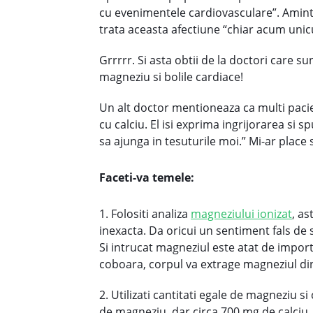
cu evenimentele cardiovasculare”. Amintit
trata aceasta afectiune “chiar acum unicul
Grrrrr. Si asta obtii de la doctori care s
magneziu si bolile cardiace!
Un alt doctor mentioneaza ca multi pacien
cu calciu. El isi exprima ingrijorarea si 
sa ajunga in tesuturile moi.” Mi-ar place 
Faceti-va temele:
1. Folositi analiza
magneziului ionizat
, as
inexacta. Da oricui un sentiment fals de 
Si intrucat magneziul este atat de import
coboara, corpul va extrage magneziul di
2. Utilizati cantitati egale de magneziu s
de magneziu, dar circa 700 mg de calciu