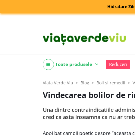
Hidratare Zil
Toate produsele
Reduceri
Viata Verde Viu
Blog
Boli si remedii
V
Vindecarea bolilor de r
Una dintre contraindicatiile administ
cred ca asta inseamna ca nu ar trebu
Apoi bat campii poetic despre “aceasta c