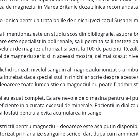
in cea de magneziu, in Marea Britanie doza zilnica recomandat
co-ionica pentru a trata bolile de rinichi (vezi cazul Susanei m
 il mentionez este un studiu scos din bibliografie, asupra bo
e este specialist in boli renale, sa ii permita sa ii testeze p
elului de magneziul ionizat si seric la 100 de pacienti. Rezult
vel de magneziu seric si in aceeasi mostra, cel mai scazut niv
chid ionizat, nivelul sanguin al magneziului ionizat s-a imbuna
 intrebat daca specialistul in rinichi ar scrie despre aceste
“deoarece toata lumea stie ca magneziul nu poate fi administra
i ei au esuat complet. Ea are nevoie de o masina pentru a-i pu
eficiente in a curata excesul de minerale. Pacientii in dializa
 si fosfati pentru a evita acumularea in sange.
strictii pentru magneziu – deoarece este asa putin disponibil 
itorizat prin analize sanguine serice, dar, dupa cum am men