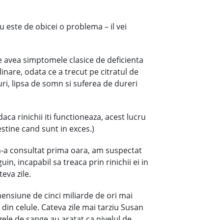
u este de obicei o problema – il vei
ce avea simptomele clasice de deficienta
inare, odata ce a trecut pe citratul de
uri, lipsa de somn si suferea de dureri
aca rinichii iti functioneaza, acest lucru
estine cand sunt in exces.)
-a consultat prima oara, am suspectat
in, incapabil sa treaca prin rinichii ei in
eva zile.
ensiune de cinci miliarde de ori mai
din celule. Cateva zile mai tarziu Susan
ele de sange au aratat ca nivelul de