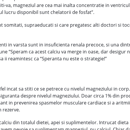
i-va, magneziul are cea mai inalta concentratie in ventriculu
 lucru disponibil sunt chelatorii de fosfat”.
unt somitati, supraeducati si care pregatesc alti doctori si t
ti in varsta sunt in insuficienta renala precoce, si una din
spune “Speram ca acest calciu va merge in oase, dar desigur n
sa ii reamintesc ca “Speranta nu este o strategie!”
tfel incat sa stiti ce se petrece cu nivelul magneziului in cor
siguranta despre nivelul magneziului. Doar circa 1% din proce
ant in prevenirea spasmelor musculare cardiace si a aritmiil
n rezerve.
i calciu din totalul dietei, apei si suplimentelor. Intrucat di
, avem nevoie sa suplimentam magneziul, nu calciul. Chiar 