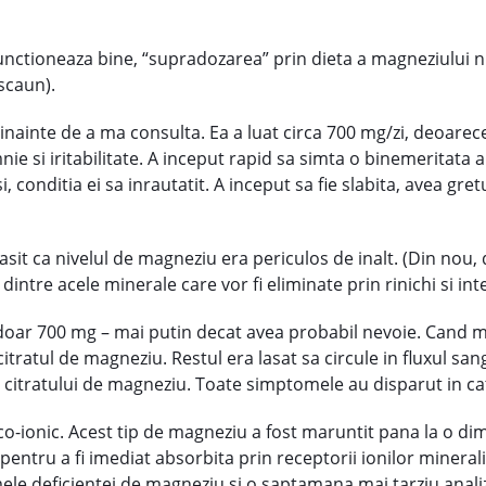
i functioneaza bine, “supradozarea” prin dieta a magneziului n
 scaun).
 inainte de a ma consulta. Ea a luat circa 700 mg/zi, deoare
si iritabilitate. A inceput rapid sa simta o binemeritata al
conditia ei sa inrautatit. A inceput sa fie slabita, avea gret
asit ca nivelul de magneziu era periculos de inalt. (Din nou, d
dintre acele minerale care vor fi eliminate prin rinichi si int
oar 700 mg – mai putin decat avea probabil nevoie. Cand m
tratul de magneziu. Restul era lasat sa circule in fluxul sangu
 citratului de magneziu. Toate simptomele au disparut in cat
-ionic. Acest tip de magneziu a fost maruntit pana la o dim
entru a fi imediat absorbita prin receptorii ionilor minerali 
ele deficientei de magneziu si o saptamana mai tarziu analiz