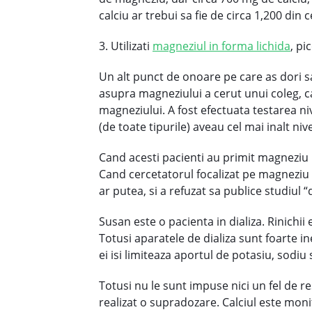
calciu ar trebui sa fie de circa 1,200 d
3. Utilizati
magneziul in forma lichida
, pi
Un alt punct de onoare pe care as dori sa
asupra magneziului a cerut unui coleg, car
magneziului. A fost efectuata testarea niv
(de toate tipurile) aveau cel mai inalt ni
Cand acesti pacienti au primit magneziu li
Cand cercetatorul focalizat pe magneziu a
ar putea, si a refuzat sa publice studiul 
Susan este o pacienta in dializa. Rinichi
Totusi aparatele de dializa sunt foarte in
ei isi limiteaza aportul de potasiu, sodiu
Totusi nu le sunt impuse nici un fel de re
realizat o supradozare. Calciul este mon