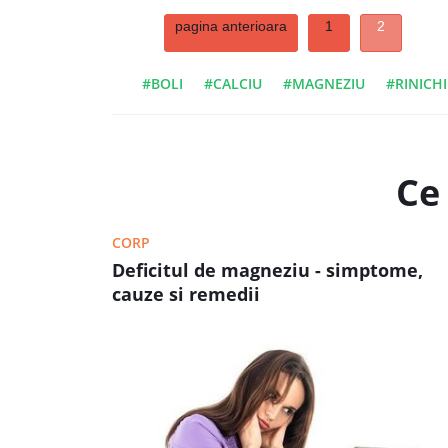
pagina anterioara
1
2
#BOLI
#CALCIU
#MAGNEZIU
#RINICHI
Ce 
CORP
Deficitul de magneziu - simptome,
cauze si remedii