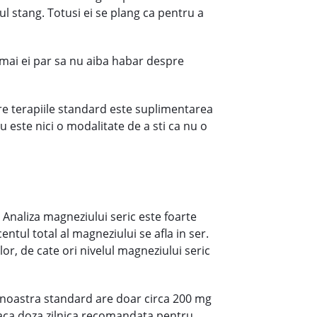
l stang. Totusi ei se plang ca pentru a
ocmai ei par sa nu aiba habar despre
tre terapiile standard este suplimentarea
u este nici o modalitate de a sti ca nu o
p. Analiza magneziului seric este foarte
ntul total al magneziului se afla in ser.
or, de cate ori nivelul magneziului seric
eta noastra standard are doar circa 200 mg
daca doza zilnica recomandata pentru