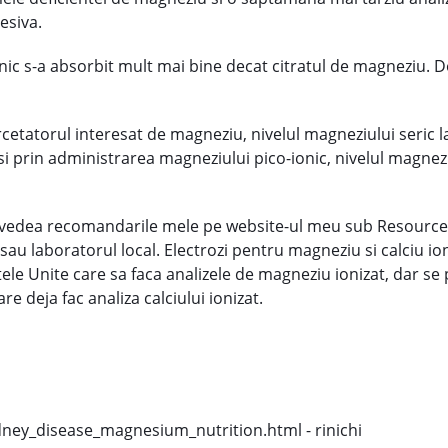
esiva.
nic s-a absorbit mult mai bine decat citratul de magneziu. D
cetatorul interesat de magneziu, nivelul magneziului seric l
usi prin administrarea magneziului pico-ionic, nivelul magnezi
 vedea recomandarile mele pe website-ul meu sub Resources)
ul sau laboratorul local. Electrozi pentru magneziu si calciu 
ele Unite care sa faca analizele de magneziu ionizat, dar se 
e deja fac analiza calciului ionizat.
ey_disease_magnesium_nutrition.html - rinichi