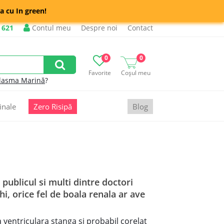
a cu In green!
 621
Contul meu
Despre noi
Contact
0
0
Favorite
Coșul meu
lasma Marină
?
inale
Zero Risipă
Blog
 publicul si multi dintre doctori
i, orice fel de boala renala ar ave
ventriculara stanga si probabil corelat