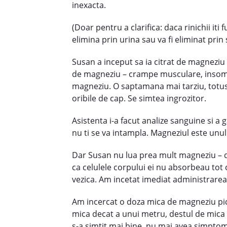
inexacta.
(Doar pentru a clarifica: daca rinichii it
elimina prin urina sau va fi eliminat prin
Susan a inceput sa ia citrat de magneziu
de magneziu – crampe musculare, insomnie 
magneziu. O saptamana mai tarziu, totusi, 
oribile de cap. Se simtea ingrozitor.
Asistenta i-a facut analize sanguine si a g
nu ti se va intampla. Magneziul este unul 
Dar Susan nu lua prea mult magneziu – d
ca celulele corpului ei nu absorbeau tot ci
vezica. Am incetat imediat administrarea
Am incercat o doza mica de magneziu pico
mica decat a unui metru, destul de mica p
s-a simtit mai bine, nu mai avea simptom