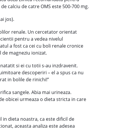
a de calciu de catre OMS este 500-700 mg.
ai jos).
lilor renale. Un cercetator orientat
acientii pentru a vedea nivelul
atul a fost ca cei cu boli renale cronice
el de magneziu ionizat.
tatit si ei cu totii s-au inzdravenit.
 uimitoare descoperiri – el a spus ca nu
t in bolile de rinichi!”
rifica sangele. Abia mai urineaza.
 de obicei urmeaza o dieta stricta in care
in dieta noastra, ca este dificil de
tionat, aceasta analiza este adesea