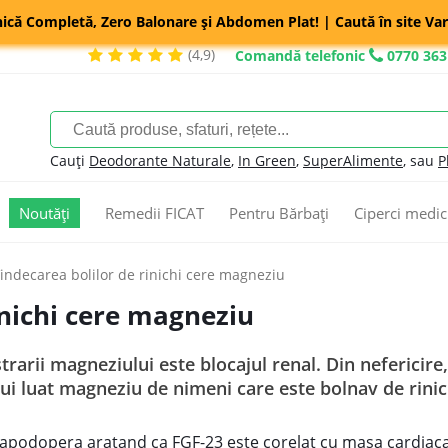
nică Completă, Zero Balonare și Abdomen Plat! | Caută în site Var
(4,9)
Comandă telefonic
0770 363
Cauți
Deodorante Naturale
,
In Green
,
SuperAlimente
, sau
P
Noutăți
Remedii FICAT
Pentru Bărbați
Ciperci medic
indecarea bolilor de rinichi cere magneziu
inichi cere magneziu
rarii magneziului este blocajul renal. Din nefericire,
i luat magneziu de nimeni care este bolnav de rinich
apodopera aratand ca FGF-23 este corelat cu masa cardiaca 