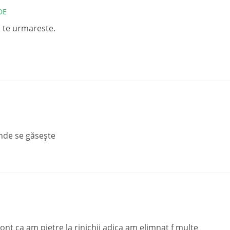
DE
e te urmareste.
unde se găsește
nt ca am pietre la rinichii adica am elimnat f multe