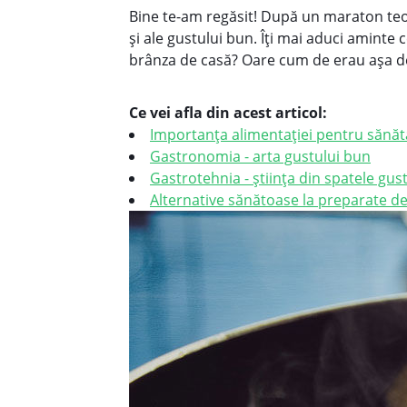
Bine te-am regăsit! După un maraton teoret
și ale gustului bun. Îți mai aduci aminte 
brânza de casă? Oare cum de erau așa d
Ce vei afla din acest articol:
Importanța alimentației pentru sănăt
Gastronomia - arta gustului bun
Gastrotehnia - știința din spatele gu
Alternative sănătoase la preparate de