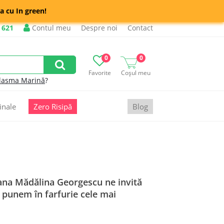
a cu In green!
 621
Contul meu
Despre noi
Contact
0
0
Favorite
Coșul meu
lasma Marină
?
inale
Zero Risipă
Blog
Diana Mădălina Georgescu ne invită
 punem în farfurie cele mai