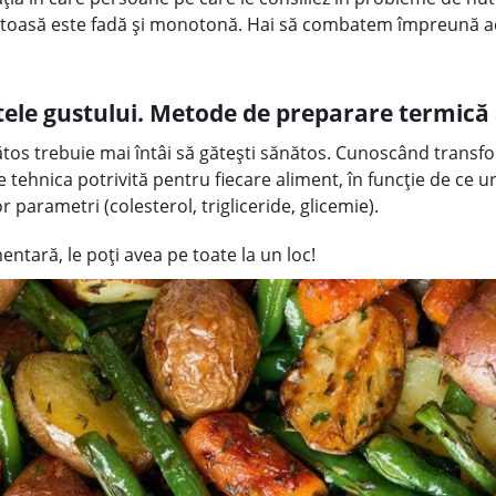
ătoasă este fadă și monotonă. Hai să combatem împreună a
atele gustului. Metode de preparare termică
ătos trebuie mai întâi să gătești sănătos. Cunoscând transfo
e tehnica potrivită pentru fiecare aliment, în funcție de ce u
 parametri (colesterol, trigliceride, glicemie).
mentară, le poți avea pe toate la un loc!