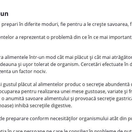
bun
 prepari în diferite moduri, fie pentru a le crește savoarea, f
imentelor a reprezentat o problemă din ce în ce mai importan
 alimentele într-un mod cât mai plăcut şi cât mai atrăgăto
tdeauna şi uşor tolerat de organism. Cercetări efectuate în 
enta un factor nociv.
 și gustul plăcut al alimentelor produc o secreție abundentă
reocuparea pentru realizarea unei mese gustoase, variate și f
u o anumită savoare alimentului și provoacă secreție gastrică
noase) inhibă secrețiile digestive.
 preparare conform necesităților organismului atât din pun
ția în care persoane pe care le consiliez în probleme de nutr