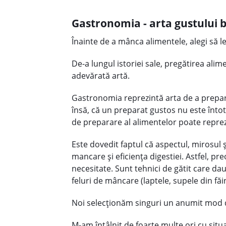
Gastronomia - arta gustului 
Înainte de a mânca alimentele, alegi să le
De-a lungul istoriei sale, pregătirea al
adevărată artă.
Gastronomia reprezintă arta de a prepara
însă, că un preparat gustos nu este înto
de preparare al alimentelor poate reprez
Este dovedit faptul că aspectul, mirosul
mancare și eficiența digestiei. Astfel, p
necesitate. Sunt tehnici de gătit care da
feluri de mâncare (laptele, supele din făi
Noi selecționăm singuri un anumit mod de
M-am întâlnit de foarte multe ori cu situa