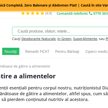
nică Completă, Zero Balonare și Abdomen Plat! | Caută în site Var
(4,9)
Comandă telefonic
0770 363
Cauți
Deodorante Naturale
,
In Green
,
SuperAlimente
, sau
P
Noutăți
Remedii FICAT
Pentru Bărbați
Ciperci medic
nătoase de gătire a alimentelor
tire a alimentelor
enții esențiali pentru corpul nostru, nutriționistul 
nătoase de gătire a alimentelor, altfel spus, cum să
 să pierdem conținutul nutritiv al acestora.