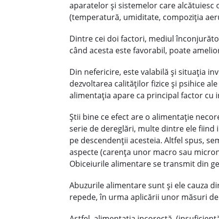
aparatelor și sistemelor care alcătuiesc 
(temperatură, umiditate, compoziția aerul
Dintre cei doi factori, mediul înconjurăto
când acesta este favorabil, poate amelior
Din nefericire, este valabilă și situația 
dezvoltarea calităților fizice și psihice a
alimentația apare ca principal factor cu 
Știi bine ce efect are o alimentație nec
serie de dereglări, multe dintre ele fiind
pe descendenții acesteia. Altfel spus, sem
aspecte (carența unor macro sau micronut
Obiceiurile alimentare se transmit din gen
Abuzurile alimentare sunt și ele cauza di
repede, în urma aplicării unor măsuri de
Astfel, alimentația incorectă, (insuficien