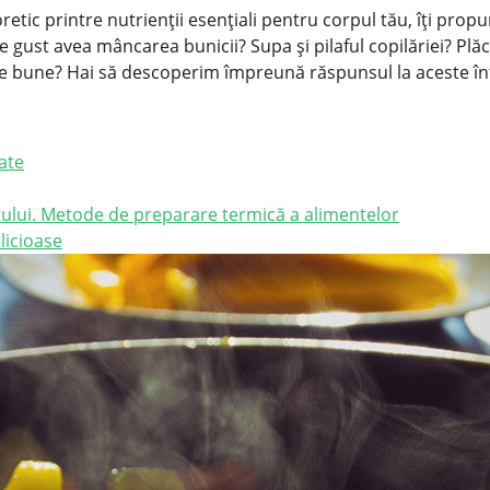
ic printre nutrienții esențiali pentru corpul tău, îți propun
ce gust avea mâncarea bunicii? Supa și pilaful copilăriei? Pl
e bune? Hai să descoperim împreună răspunsul la aceste în
ate
stului. Metode de preparare termică a alimentelor
licioase