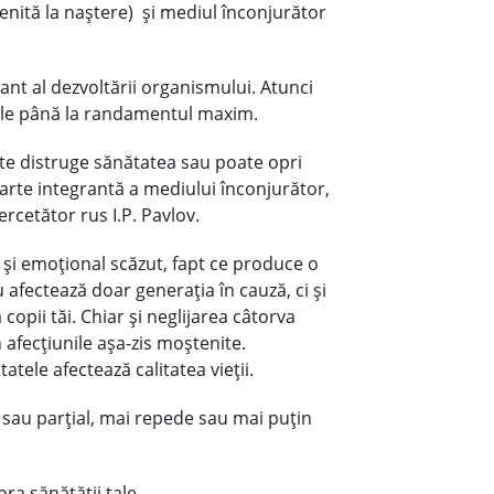
tenită la naștere) și mediul înconjurător
ant al dezvoltării organismului. Atunci
tuale până la randamentul maxim.
oate distruge sănătatea sau poate opri
? Parte integrantă a mediului înconjurător,
rcetător rus I.P. Pavlov.
 și emoțional scăzut, fapt ce produce o
 afectează doar generația în cauză, ci și
copii tăi. Chiar și neglijarea câtorva
afecțiunile așa-zis moștenite.
atele afectează calitatea vieții.
l sau parțial, mai repede sau mai puțin
pra sănătății tale.