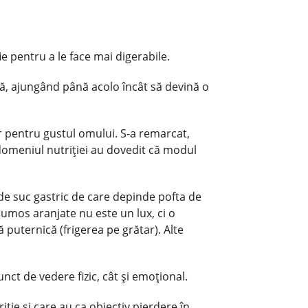
ie pentru a le face mai digerabile.
tă, ajungând până acolo încât să devină o
r pentru gustul omului. S-a remarcat,
domeniul nutriţiei au dovedit că modul
 de suc gastric de care depinde pofta de
rumos aranjate nu este un lux, ci o
 puternică (frigerea pe grătar). Alte
ct de vedere fizic, cât și emoțional.
iție și care au ca obiectiv pierdere în