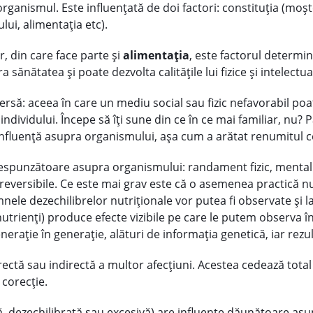
organismul. Este influențată de doi factori: constituția (moș
ui, alimentația etc).
r, din care face parte și
alimentația
, este factorul determin
a sănătatea și poate dezvolta calitățile lui fizice și intelec
inversă: aceea în care un mediu social sau fizic nefavorabil p
le individului. Începe să îți sune din ce în ce mai familiar, nu
influență asupra organismului, așa cum a arătat renumitul ce
orespunzătoare asupra organismului: randament fizic, mental
 ireversibile. Ce este mai grav este că o asemenea practică nu
nele dezechilibrelor nutriționale vor putea fi observate și la 
rienți) produce efecte vizibile pe care le putem observa în 
erație în generație, alături de informația genetică, iar rezult
rectă sau indirectă a multor afecțiuni. Acestea cedează tota
 corecție.
tă, dezechilibrată sau excesivă) are influențe dăunătoare asu