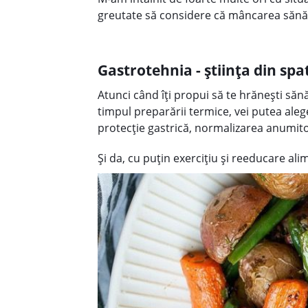
greutate să considere că mâncarea săn
Gastrotehnia - știința din sp
Atunci când îți propui să te hrănești săn
timpul preparării termice, vei putea aleg
protecție gastrică, normalizarea anumitor
Și da, cu puțin exercițiu și reeducare ali