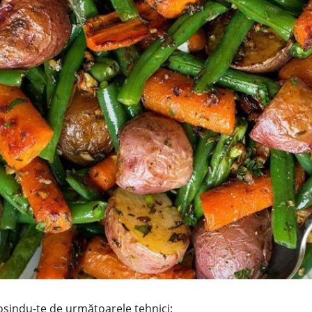
olosindu-te de următoarele tehnici: