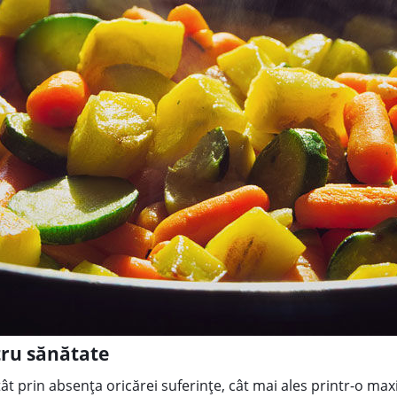
tru sănătate
tât prin absența oricărei suferințe, cât mai ales printr-o m