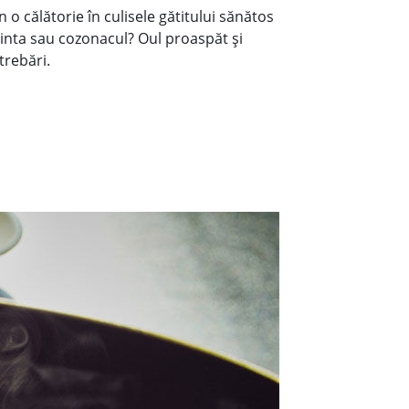
 o călătorie în culisele gătitului sănătos
ăcinta sau cozonacul? Oul proaspăt și
trebări.