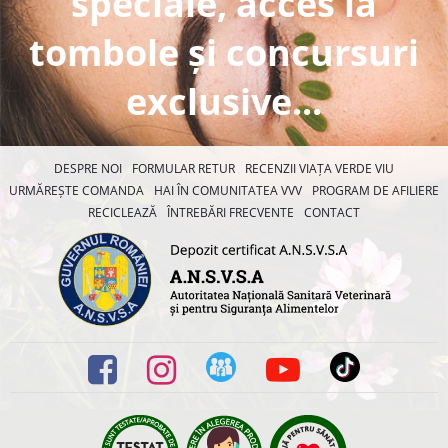
speciale, acces la
tombole și concursuri
exclusive...
DESPRE NOI
FORMULAR RETUR
RECENZII VIAȚA VERDE VIU
URMĂREȘTE COMANDA
HAI ÎN COMUNITATEA VVV
PROGRAM DE AFILIERE
RECICLEAZĂ
ÎNTREBĂRI FRECVENTE
CONTACT