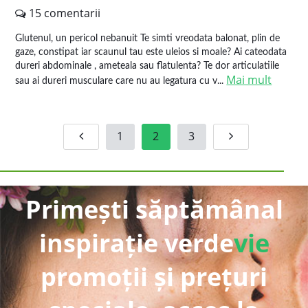
15 comentarii
Glutenul, un pericol nebanuit Te simti vreodata balonat, plin de
gaze, constipat iar scaunul tau este uleios si moale? Ai cateodata
dureri abdominale , ameteala sau flatulenta? Te dor articulatiile
Mai mult
sau ai dureri musculare care nu au legatura cu v...
1
2
3
Primești săptămânal
inspirație verde
vie
promoții și prețuri