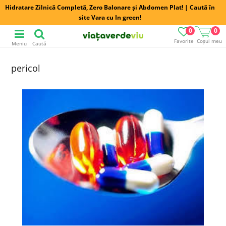
Hidratare Zilnică Completă, Zero Balonare și Abdomen Plat! | Caută în
site Vara cu In green!
0
0
Favorite
Coșul meu
Meniu
Caută
pericol