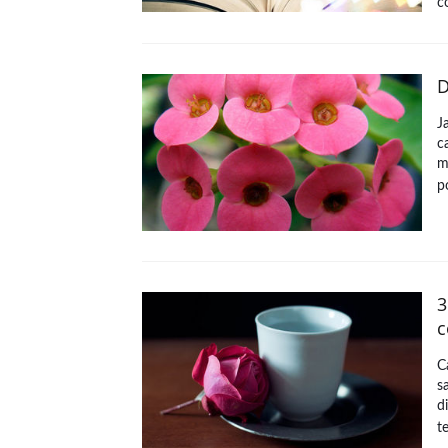
c
D
J
c
m
p
3
c
C
s
d
t