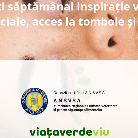
i săptămânal inspirație 
ciale, acces la tombole și