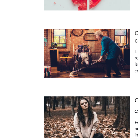
O
c
T
r
l
c
C
E
n
i