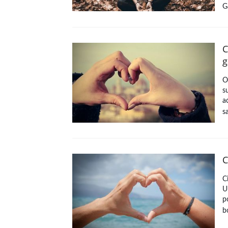
G
C
g
O
s
a
s
C
C
U
p
b