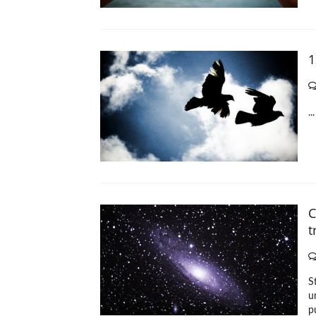
1
..
C
t
S
u
p