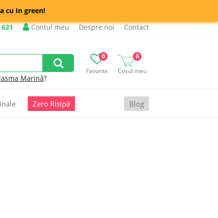
a cu In green!
 621
Contul meu
Despre noi
Contact
0
0
Favorite
Coșul meu
lasma Marină
?
inale
Zero Risipă
Blog