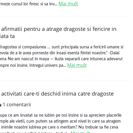
Mai mult
rmeze cursul lor firesc si sa inv...
 afirmatii pentru a atrage dragoste si fericire in
iata ta
Dragostea si compasiunea … sunt principala sursa a fericirii umane si
evoia de a le avea porneste din insasi esenta fiintei noastre." -Dalai
ama Ne-am nascut in maya — iluzia separarii care intuneca adevarul
Mai mult
espre noi insine. Intregul univers pa...
 activitati care-ti deschid inima catre dragoste
1 comentarii
upa ce am invatat sa ne iubim pe noi insine si sa apreciem placerile
imple ale vietii, cum putem sa atingem acel nivel in care sa atragem
n inimile noastre iubirea pe care o meritam? Nu trebuie sa fie ceva