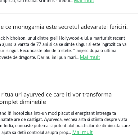
Mai mult
omplicat, sau exaltat si intens - trebui...
e ce monogamia este secretul adevaratei fericiri.
ack Nicholson, unul dintre greii Hollywood-ului, a marturisit recent
a ajuns la varsta de 77 ani si ca se simte singur si este ingrozit ca va
uri singur. Recunoaste plin de tristete: "Tanjesc dupa o ultima
Mai mult
oveste de dragoste. Dar nu imi pun mari...
 ritualuri ayurvedice care iti vor transforma
omplet diminetile
and iti incepi ziua intr-un mod placut si energizant intreaga ta
anatate are de castigat. Ayurveda, vechea arta si stiinta despre viata
in India, cunoaste puterea si potentialul practicilor de dimineata care
Mai mult
e ajuta sa detii controlul asupra prop...