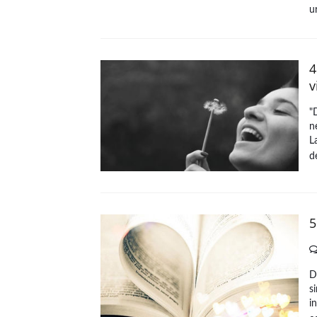
u
4
v
"
n
L
d
5
D
s
i