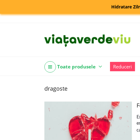
Hidratare Zil
Toate produsele
Reduceri
dragoste
F
E
e
c