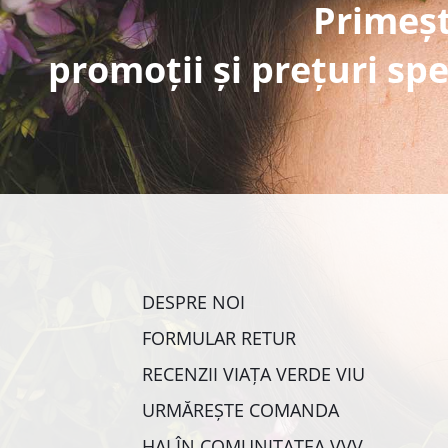
Primeșt
promoții și prețuri spe
DESPRE NOI
FORMULAR RETUR
RECENZII VIAȚA VERDE VIU
URMĂREȘTE COMANDA
HAI ÎN COMUNITATEA VVV