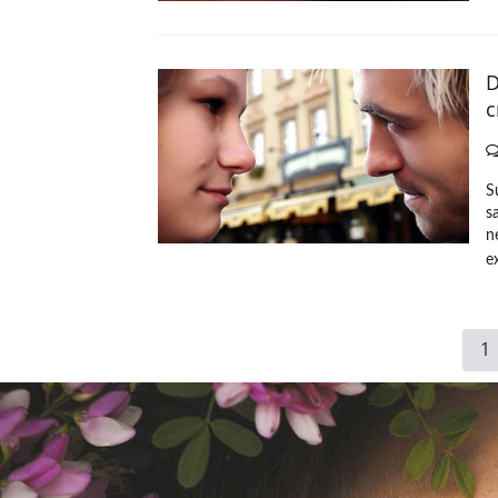
D
c
S
s
n
ex
1