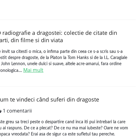
 radiografie a dragostei: colectie de citate din
arti, din filme si din viata
e invit sa citesti o mica, o infima parte din ceea ce s-a scris sau s-a
ostit despre dragoste, de la Platon la Tom Hanks si de la I.L. Caragiale
a John Lennon, unele dulci si suave, altele acre-amarui, fara ordine
Mai mult
ronologica....
um te vindeci când suferi din dragoste
1 comentarii
ste greu sa treci peste o despartire cand inca iti pui intrebari la care
u ai raspuns. De ce a plecat? De ce nu ma mai iubeste? Oare ne vom
mpaca vreodata? Erai asa de sigur ca este sufletul tau pereche.