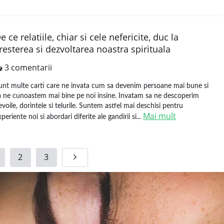
e ce relatiile, chiar si cele nefericite, duc la
resterea si dezvoltarea noastra spirituala
3 comentarii
unt multe carti care ne invata cum sa devenim persoane mai bune si
a ne cunoastem mai bine pe noi insine. Invatam sa ne descoperim
evoile, dorintele si telurile. Suntem astfel mai deschisi pentru
Mai mult
periente noi si abordari diferite ale gandirii si...
2
3