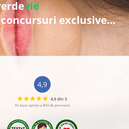
verde
vie
 concursuri exclusive...
4,9
4,9 din 5
Pe baza opiniei a 843 de persoane