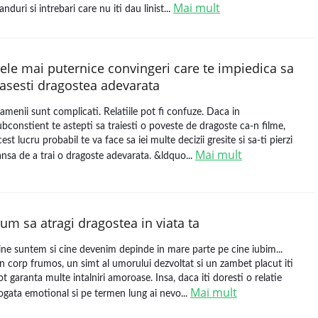
Mai mult
anduri si intrebari care nu iti dau linist...
ele mai puternice convingeri care te impiedica sa
asesti dragostea adevarata
amenii sunt complicati. Relatiile pot fi confuze. Daca in
ubconstient te astepti sa traiesti o poveste de dragoste ca-n filme,
cest lucru probabil te va face sa iei multe decizii gresite si sa-ti pierzi
Mai mult
ansa de a trai o dragoste adevarata. &ldquo...
um sa atragi dragostea in viata ta
ine suntem si cine devenim depinde in mare parte pe cine iubim...
n corp frumos, un simt al umorului dezvoltat si un zambet placut iti
ot garanta multe intalniri amoroase. Insa, daca iti doresti o relatie
Mai mult
ogata emotional si pe termen lung ai nevo...