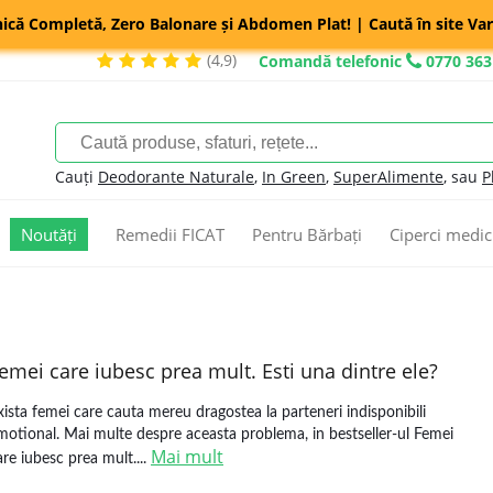
nică Completă, Zero Balonare și Abdomen Plat! | Caută în site Var
(4,9)
Comandă telefonic
0770 363
Cauți
Deodorante Naturale
,
In Green
,
SuperAlimente
, sau
P
Noutăți
Remedii FICAT
Pentru Bărbați
Ciperci medic
emei care iubesc prea mult. Esti una dintre ele?
xista femei care cauta mereu dragostea la parteneri indisponibili
motional. Mai multe despre aceasta problema, in bestseller-ul Femei
Mai mult
are iubesc prea mult....