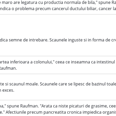
e maro are legatura cu productia normala de bila," spune 
te indica o problema precum cancerul ductului biliar, cancer 
ica semne de intrebare. Scaunele inguste si in forma de crei
rtea inferioara a colonului," ceea ce inseamna ca intestinul 
 Raufman.
te si scaunul moale. Scaunele care se lipesc de bazinul toal
n exces.
 apa," spune Raufman. "Arata ca niste picaturi de grasime, cee
." Afectiunile precum pancreatita cronica impiedica organi