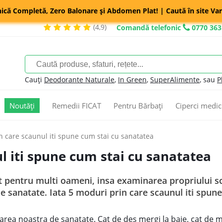
nică Completă, Zero Balonare și Abdomen Plat! | Caută în site Var
(4,9)
Comandă telefonic
0770 363
Cauți
Deodorante Naturale
,
In Green
,
SuperAlimente
, sau
P
Noutăți
Remedii FICAT
Pentru Bărbați
Ciperci medic
n care scaunul iti spune cum stai cu sanatatea
l iti spune cum stai cu sanatatea
t pentru multi oameni, insa examinarea propriului sc
 sanatate. Iata 5 moduri prin care scaunul iti spune
ea noastra de sanatate. Cat de des mergi la baie, cat de mul