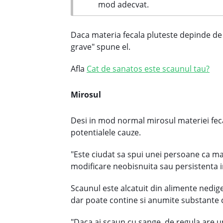
mod adecvat.
Daca materia fecala pluteste depinde de 
grave" spune el.
Afla
Cat de sanatos este scaunul tau?
Mirosul
Desi in mod normal mirosul materiei feca
potentialele cauze.
"Este ciudat sa spui unei persoane ca ma
modificare neobisnuita sau persistenta i
Scaunul este alcatuit din alimente nedige
dar poate contine si anumite substante 
"Daca ai scaun cu sange, de regula are u