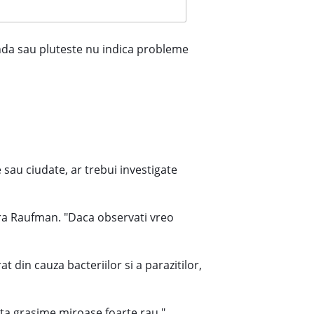
unda sau pluteste nu indica probleme
sau ciudate, ar trebui investigate
ara Raufman. "Daca observati vreo
 din cauza bacteriilor si a parazitilor,
lta grasime miroase foarte rau."