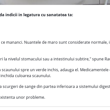
da indicii in legatura cu sanatatea ta:
a ce mananci. Nuantele de maro sunt considerate normale, 
 la nivelul stomacului sau a intestinului subtire," spune R
ea scaunului spre un verde inchis, adauga el. Medicamentel
 inchida culoarea scaunului.
a scurgeri de sange din partea inferioara a sistemului digesti
existenta unor probleme.