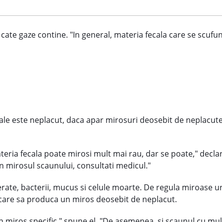
cate gaze contine. "In general, materia fecala care se scuf
le este neplacut, daca apar mirosuri deosebit de neplacute 
teria fecala poate mirosi mult mai rau, dar se poate," decl
n mirosul scaunului, consultati medicul."
rate, bacterii, mucus si celule moarte. De regula miroase urat
care sa produca un miros deosebit de neplacut.
n miros specific," spune el. "De asemenea, si scaunul cu mu