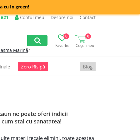
a cu In green!
 621
Contul meu
Despre noi
Contact
0
0
Favorite
Coșul meu
lasma Marină
?
inale
Zero Risipă
Blog
aun ne poate oferi indicii
 cum stai cu sanatatea!
te materii fecale elimini, toate acestea