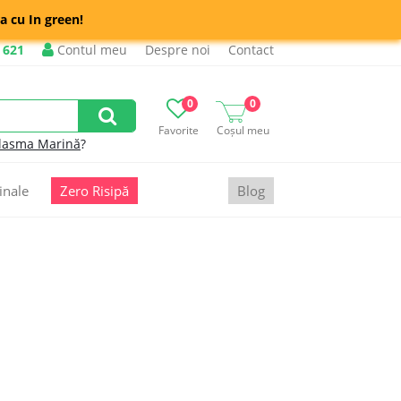
a cu In green!
 621
Contul meu
Despre noi
Contact
0
0
Favorite
Coșul meu
lasma Marină
?
inale
Zero Risipă
Blog