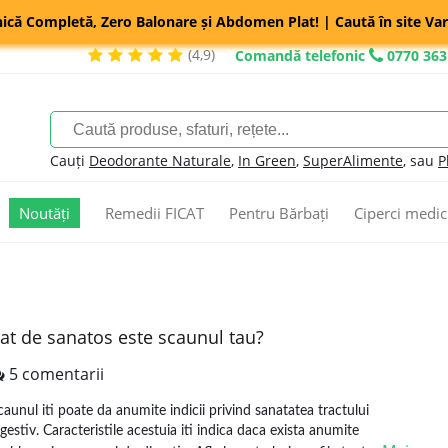
nică Completă, Zero Balonare și Abdomen Plat! | Caută în site Var
(4,9)
Comandă telefonic
0770 363
Cauți
Deodorante Naturale
,
In Green
,
SuperAlimente
, sau
P
Noutăți
Remedii FICAT
Pentru Bărbați
Ciperci medic
at de sanatos este scaunul tau?
5 comentarii
caunul iti poate da anumite indicii privind sanatatea tractului
igestiv. Caracteristile acestuia iti indica daca exista anumite