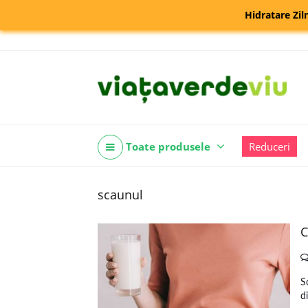
Hidratare Zil
Toate produsele
Reduceri
scaunul
C
S
d