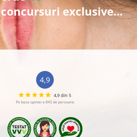
 concursuri exclusive...
4,9
4,9 din 5
Pe baza opiniei a 843 de persoane