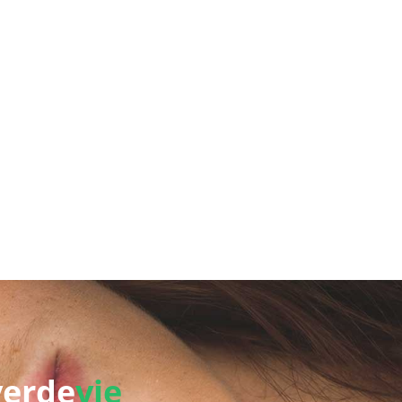
verde
vie