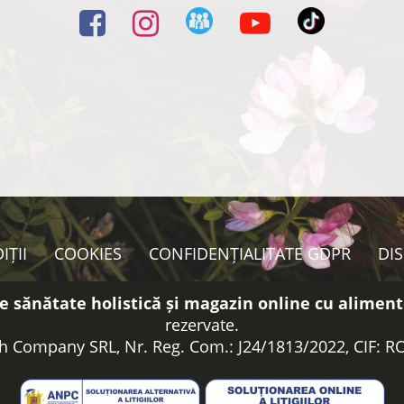
IȚII
COOKIES
CONFIDENȚIALITATE GDPR
DI
e sănătate holistică și magazin online cu aliment
rezervate.
h Company SRL, Nr. Reg. Com.: J24/1813/2022, CIF: 