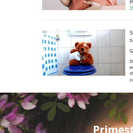
p
m
5
s
S
e
s
c
Primeșt