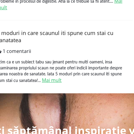
Mai
robleme in procesul de digestie. Afla la ce trebuie sa fii atent....
ult
 moduri in care scaunul iti spune cum stai cu
anatatea
1 comentarii
tim ca e un subiect tabu sau jenant pentru multi oameni, insa
xaminarea propriului scaun ne poate oferi indicii importante despre
tarea noastra de sanatate. Iata 5 moduri prin care scaunul iti spune
Mai mult
um stai cu sanatatea!...
i săptămânal inspirație 