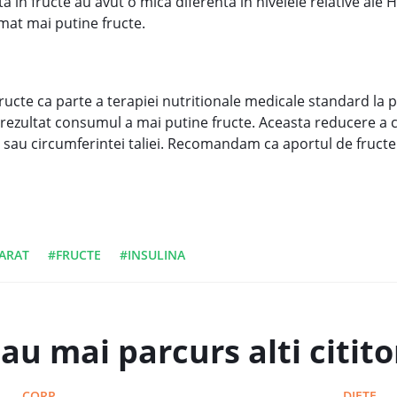
ta in fructe au avut o mica diferenta in nivelele relative al
mat mai putine fructe.
cte ca parte a terapiei nutritionale medicale standard la p
a rezultat consumul a mai putine fructe. Aceasta reducere a 
 sau circumferintei taliei. Recomandam ca aportul de fructe s
ARAT
#FRUCTE
#INSULINA
au mai parcurs alti cititor
CORP
DIETE