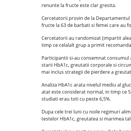
renunte la fructe este clar gresita.
Cercetatorii provin de la Departamentul 
fructe la 63 de barbati si femei care au f
Cercetatorii au randomizat (impartit alea
timp ce celalalt grup a primit recomandari
Participantii si-au consemnat consumul zil
starii HbA1c, greutatii corporale si circu
mai inclus strategii de pierdere a greutati
Analiza HbA1c arata nivelul mediu al gluco
atat este considerat normal, in timp ce 5
studiati erau toti cu peste 6,5%.
Dupa cele trei luni cu noile regimuri alim
testelor HbA1c, greutatea si marimea tali