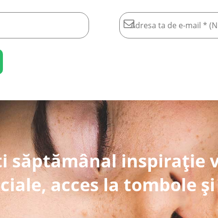
i săptămânal inspirație 
ciale, acces la tombole și