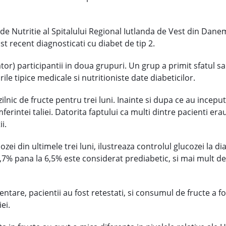
de Nutritie al Spitalului Regional Iutlanda de Vest din Dan
ost recent diagnosticati cu diabet de tip 2.
tor) participantii in doua grupuri. Un grup a primit sfatul s
le tipice medicale si nutritioniste date diabeticilor.
nic de fructe pentru trei luni. Inainte si dupa ce au inceput 
mferintei taliei. Datorita faptului ca multi dintre pacienti er
i.
zei din ultimele trei luni, ilustreaza controlul glucozei la d
,7% pana la 6,5% este considerat prediabetic, si mai mult de 
entare, pacientii au fost retestati, si consumul de fructe a f
ei.