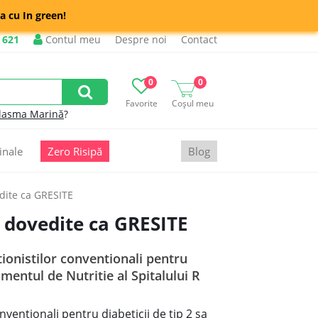
a cu In green!
 621
Contul meu
Despre noi
Contact
0
0
Favorite
Coșul meu
lasma Marină
?
inale
Zero Risipă
Blog
vedite ca GRESITE
 2 dovedite ca GRESITE
tionistilor conventionali pentru
amentul de Nutritie al Spitalului R
nventionali pentru diabeticii de tip 2 sa