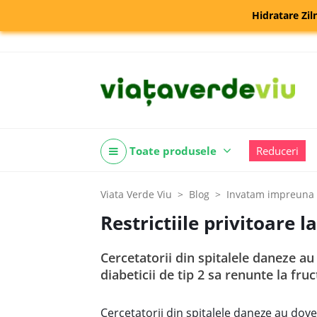
Hidratare Zil
Toate produsele
Reduceri
Viata Verde Viu
Blog
Invatam impreuna
Restrictiile privitoare l
Cercetatorii din spitalele daneze au
diabeticii de tip 2 sa renunte la fru
Cercetatorii din spitalele daneze au doved