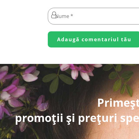
Primeșt
promoții și prețuri spe