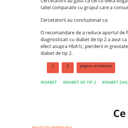
Cercetatorii au gasit ca cei cu dieta boga
taliei comparativ cu grupul care a consu
Cercetatorii au concluzionat ca:
O recomandare de a reduce aportul de fru
diagnosticati cu diabet de tip 2 a avut c
efect asupra HbA1c, pierderii in greutate
diabet de tip 2.
1
2
pagina urmatoare
#DIABET
#DIABET DE TIP 2
#DIABET ZAH
Ce 
INVATAM IMPREUNA