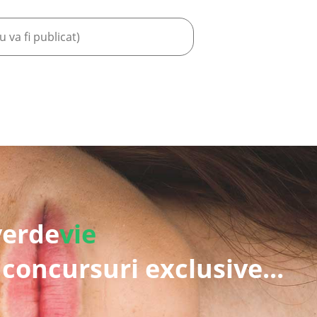
verde
vie
 concursuri exclusive...