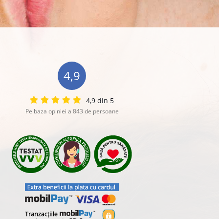
4,9
4,9 din 5
Pe baza opiniei a 843 de persoane