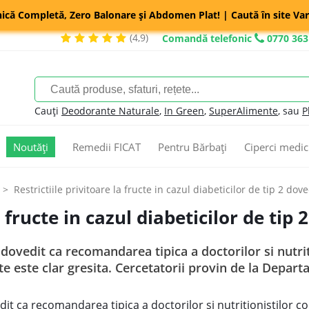
nică Completă, Zero Balonare și Abdomen Plat! | Caută în site Var
(4,9)
Comandă telefonic
0770 363
Cauți
Deodorante Naturale
,
In Green
,
SuperAlimente
, sau
P
Noutăți
Remedii FICAT
Pentru Bărbați
Ciperci medic
Restrictiile privitoare la fructe in cazul diabeticilor de tip 2 do
a fructe in cazul diabeticilor de tip
 dovedit ca recomandarea tipica a doctorilor si nutri
cte este clar gresita. Cercetatorii provin de la Depart
it ca recomandarea tipica a doctorilor si nutritionistilor co