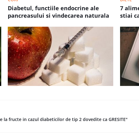
Diabetul, functiile endocrine ale
7 alim
pancreasului si vindecarea naturala
stiai 
re la fructe in cazul diabeticilor de tip 2 dovedite ca GRESITE"