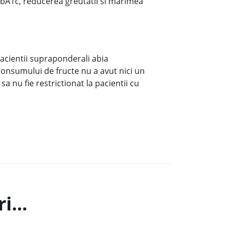
e HbA1c, reducerea greutatii si marimea
acientii supraponderali abia
consumului de fructe nu a avut nici un
a nu fie restrictionat la pacientii cu
i...