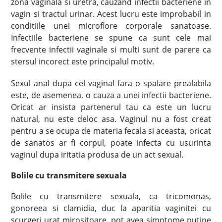
zona vaginala si uretra, cauzand infectii bacteriene in
vagin si tractul urinar. Acest lucru este improbabil in
conditiile unei microflore corporale sanatoase.
Infectiile bacteriene se spune ca sunt cele mai
frecvente infectii vaginale si multi sunt de parere ca
stersul incorect este principalul motiv.
Sexul anal dupa cel vaginal fara o spalare prealabila
este, de asemenea, o cauza a unei infectii bacteriene.
Oricat ar insista partenerul tau ca este un lucru
natural, nu este deloc asa. Vaginul nu a fost creat
pentru a se ocupa de materia fecala si aceasta, oricat
de sanatos ar fi corpul, poate infecta cu usurinta
vaginul dupa iritatia produsa de un act sexual.
Bolile cu transmitere sexuala
Bolile cu transmitere sexuala, ca tricomonas,
gonoreea si clamidia, duc la aparitia vaginitei cu
scurgeri urat mirositoare, pot avea simptome putine