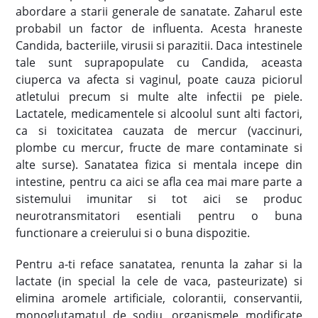
abordare a starii generale de sanatate. Zaharul este
probabil un factor de influenta. Acesta hraneste
Candida, bacteriile, virusii si parazitii. Daca intestinele
tale sunt suprapopulate cu Candida, aceasta
ciuperca va afecta si vaginul, poate cauza piciorul
atletului precum si multe alte infectii pe piele.
Lactatele, medicamentele si alcoolul sunt alti factori,
ca si toxicitatea cauzata de mercur (vaccinuri,
plombe cu mercur, fructe de mare contaminate si
alte surse). Sanatatea fizica si mentala incepe din
intestine, pentru ca aici se afla cea mai mare parte a
sistemului imunitar si tot aici se produc
neurotransmitatori esentiali pentru o buna
functionare a creierului si o buna dispozitie.
Pentru a-ti reface sanatatea, renunta la zahar si la
lactate (in special la cele de vaca, pasteurizate) si
elimina aromele artificiale, colorantii, conservantii,
monoglutamatul de sodiu, organismele modificate