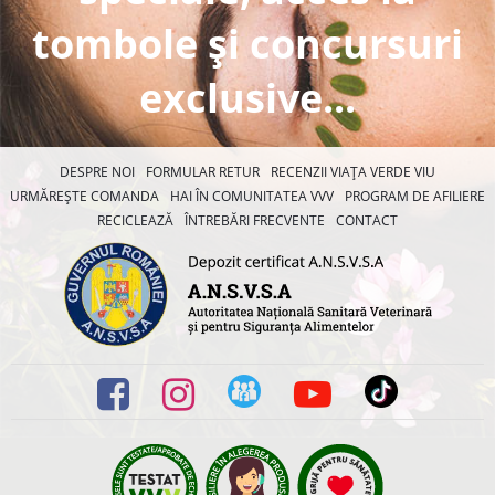
tombole și concursuri
exclusive...
DESPRE NOI
FORMULAR RETUR
RECENZII VIAȚA VERDE VIU
URMĂREȘTE COMANDA
HAI ÎN COMUNITATEA VVV
PROGRAM DE AFILIERE
RECICLEAZĂ
ÎNTREBĂRI FRECVENTE
CONTACT