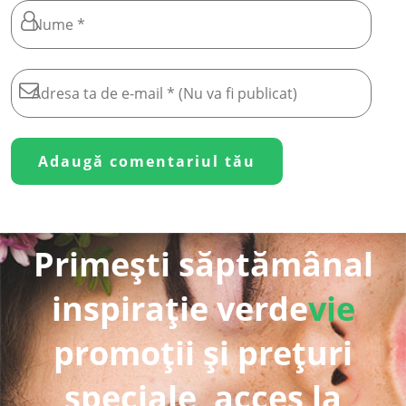
Primești săptămânal
inspirație verde
vie
promoții și prețuri
speciale, acces la