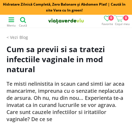
Hidratare Zilnică Completă, Zero Balonare și Abdomen Plat! | Caută în
site Vara cu In green!
0
0
Favorite
Coșul meu
Meniu
Caută
Blog
Cum sa previi si sa tratezi
infectiile vaginale in mod
natural
Te misti nelinistita in scaun cand simti iar acea
mancarime, impreuna cu o senzatie neplacuta
de arsura. Oh nu, nu din nou… Experienta te-a
invatat ca in curand lucrurile se vor agrava.
Care sunt cauzele infectiilor si iritatiilor
vaginale? De ce se