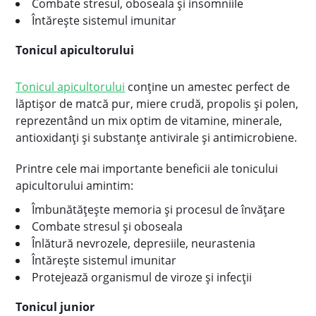
Combate stresul, oboseala și insomniile
Întărește sistemul imunitar
Tonicul apicultorului
Tonicul apicultorului
conține un amestec perfect de
lăptișor de matcă pur, miere crudă, propolis și polen,
reprezentând un mix optim de vitamine, minerale,
antioxidanți și substanțe antivirale și antimicrobiene.
Printre cele mai importante beneficii ale tonicului
apicultorului amintim:
Îmbunătățește memoria și procesul de învățare
Combate stresul și oboseala
Înlătură nevrozele, depresiile, neurastenia
Întărește sistemul imunitar
Protejează organismul de viroze și infecții
Tonicul junior