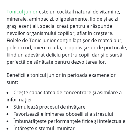
Tonicul junior
este un cocktail natural de vitamine,
minerale, aminoacizi, oligoelemente, lipide și acizi
grași esențiali, special creat pentru a răspunde
nevoilor organismului copiilor, aflat în creștere.
Fiolele de Tonic junior conţin lăptișor de matcă pur,
polen crud, miere crudă, propolis și suc de portocale,
fiind un adevărat deliciu pentru copii, dar și o sursă
perfectă de sănătate pentru dezvoltarea lor.
Beneficiile tonicul junior în perioada examenelor
sunt:
Creşte capacitatea de concentrare şi asimilare a
informaţiei
Stimulează procesul de învățare
Favorizează eliminarea oboselii şi a stresului
Îmbunătăţeşte performanţele fizice şi intelectuale
Întăreşte sistemul imunitar