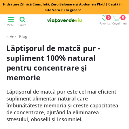
Hidratare Zilnică Completă, Zero Balonare și Abdomen Plat! | Caută în
site Vara cu In green!
0
0
Favorite
Coșul meu
Meniu
Caută
Blog
Lăptişorul de matcă pur -
supliment 100% natural
pentru concentrare şi
memorie
Lăptișorul de matcă pur este cel mai eficient
supliment alimentar natural care
îmbunătățește memoria și crește capacitatea
de concentrare, ajutând la eliminarea
stresului, oboselii și insomniei.