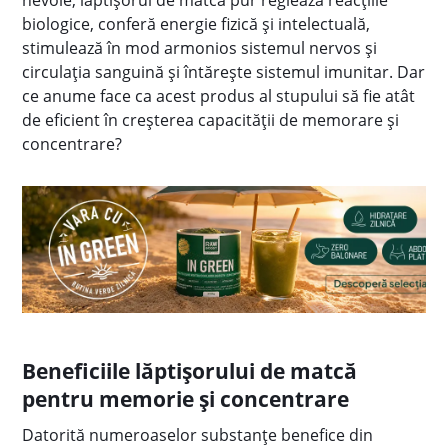
nevoie, lăptişorul de matcă pur reglează reacţiile
biologice, conferă energie fizică şi intelectuală,
stimulează în mod armonios sistemul nervos și
circulaţia sanguină şi întăreşte sistemul imunitar. Dar
ce anume face ca acest produs al stupului să fie atât
de eficient în creşterea capacităţii de memorare şi
concentrare?
Beneficiile lăptişorului de matcă
pentru memorie şi concentrare
Datorită numeroaselor substanţe benefice din