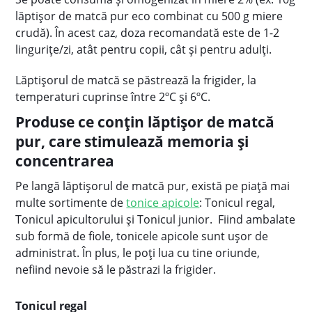
lăptișor de matcă pur eco combinat cu 500 g miere
crudă). În acest caz, doza recomandată este de 1-2
lingurițe/zi, atât pentru copii, cât şi pentru adulţi.
Lăptișorul de matcă se păstrează la frigider, la
temperaturi cuprinse între 2ºC și 6ºC.
Produse ce conţin lăptişor de matcă
pur, care stimulează memoria şi
concentrarea
Pe langă lăptişorul de matcă pur, există pe piaţă mai
multe sortimente de
tonice apicole
: Tonicul regal,
Tonicul apicultorului şi Tonicul junior. Fiind ambalate
sub formă de fiole, tonicele apicole sunt uşor de
administrat. În plus, le poţi lua cu tine oriunde,
nefiind nevoie să le păstrazi la frigider.
Tonicul regal