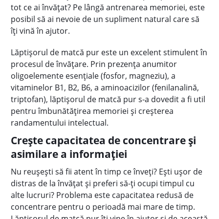
tot ce ai învăţat? Pe lângă antrenarea memoriei, este
posibil să ai nevoie de un supliment natural care să
îţi vină în ajutor.
Lăptişorul de matcă pur este un excelent stimulent în
procesul de învăţare. Prin prezenţa anumitor
oligoelemente esenţiale (fosfor, magneziu), a
vitaminelor B1, B2, B6, a aminoacizilor (fenilanalină,
triptofan), lăptişorul de matcă pur s-a dovedit a fi util
pentru îmbunătăţirea memoriei şi creşterea
randamentului intelectual.
Creşte capacitatea de concentrare şi
asimilare a informaţiei
Nu reuşeşti să fii atent în timp ce înveţi? Eşti uşor de
distras de la învăţat şi preferi să-ţi ocupi timpul cu
alte lucruri? Problema este capacitatea redusă de
concentrare pentru o perioadă mai mare de timp.
Lăptişorul de matcă pur îţi vine în ajutor şi de această