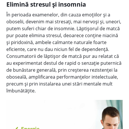
Elimină stresul şi insomnia
În perioada examenelor, din cauza emoţiilor şi a
oboselii, devenim mai stresaţi, mai nervoşi şi, uneori,
putem suferi chiar de insomnie. Lăptişorul de matcă
pur poate elimina stresul, deoarece conţine niacină
şi piridoxină, ambele calmante naturale foarte
eficiente, care nu dau niciun fel de dependenţă.
Consumatorii de lăptișor de matcă pur au relatat că
au experimentat destul de rapid o senzaţie puternică
de bunăstare generală, prin creşterea rezistenţei la
oboseală, amplificarea performanţelor intelectuale,
precum şi prin instalarea unei stări mentale mult
îmbunătăţite.