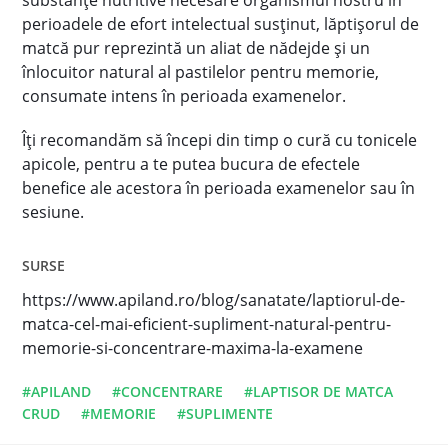
perioadele de efort intelectual susţinut, lăptișorul de
matcă pur reprezintă un aliat de nădejde şi un
înlocuitor natural al pastilelor pentru memorie,
consumate intens în perioada examenelor.
Îţi recomandăm să începi din timp o cură cu tonicele
apicole, pentru a te putea bucura de efectele
benefice ale acestora în perioada examenelor sau în
sesiune.
SURSE
https://www.apiland.ro/blog/sanatate/laptiorul-de-
matca-cel-mai-eficient-supliment-natural-pentru-
memorie-si-concentrare-maxima-la-examene
#APILAND
#CONCENTRARE
#LAPTISOR DE MATCA
CRUD
#MEMORIE
#SUPLIMENTE