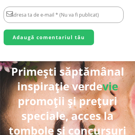
Primești săptămânal
inspirație verde
vie
promoții și prețuri
speciale, acces la
tombole și concursuri