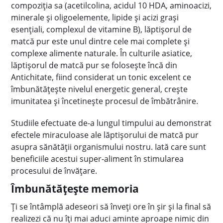
compoziţia sa (acetilcolina, acidul 10 HDA, aminoacizi,
minerale și oligoelemente, lipide și acizi grași
esențiali, complexul de vitamine B), lăptişorul de
matcă pur este unul dintre cele mai complete şi
complexe alimente naturale. În culturile asiatice,
lăptişorul de matcă pur se foloseşte încă din
Antichitate, fiind considerat un tonic excelent ce
îmbunătăţeşte nivelul energetic general, creşte
imunitatea și încetineşte procesul de îmbătrânire.
Studiile efectuate de-a lungul timpului au demonstrat
efectele miraculoase ale lăptişorului de matcă pur
asupra sănătăţii organismului nostru. Iată care sunt
beneficiile acestui super-aliment în stimularea
procesului de învățare.
Îmbunătăţeşte memoria
Ţi se întâmplă adeseori să înveţi ore în şir şi la final să
realizezi că nu îţi mai aduci aminte aproape nimic din