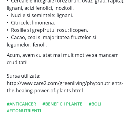
• Cerealele integrale (orez brun, ovaz, grau, rapita):
lignani, acizi fenolici, inozitoli.
• Nucile si semintele: lignani.
• Citricele: limonena.
• Rosiile si grepfrutul rosu: licopen.
• Cacao, ceai si majoritatea fructelor si
legumelor: fenoli.
Acum, avem cu atat mai mult motive sa mancam
cruditati!
Sursa utilizata:
http://www.care2.com/greenliving/phytonutrients-
the-healing-power-of-plants.html
#ANTICANCER
#BENEFICII PLANTE
#BOLI
#FITONUTRIENTI