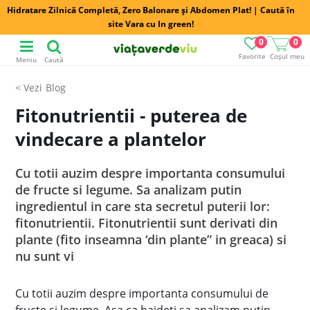
Hidratare Zilnică Completă, Zero Balonare și Abdomen Plat! | Caută în
site Vara cu In green!
0
0
Favorite
Coșul meu
Meniu
Caută
Blog
Fitonutrientii - puterea de
vindecare a plantelor
Cu totii auzim despre importanta consumului
de fructe si legume. Sa analizam putin
ingredientul in care sta secretul puterii lor:
fitonutrientii. Fitonutrientii sunt derivati din
plante (fito inseamna ‘din plante” in greaca) si
nu sunt vi
Cu totii auzim despre importanta consumului de