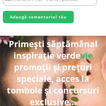
Primești săptămânal
inspirație verde
vie
promoții și prețuri
speciale, acces la
tombole și concursuri
exclusive...