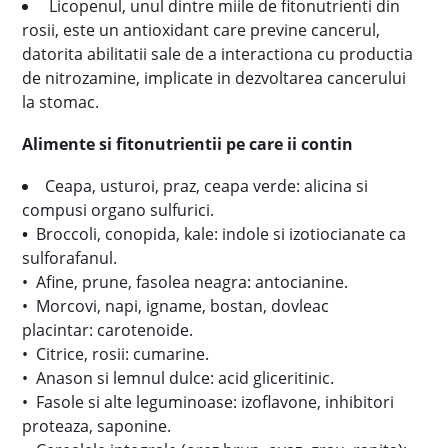
Licopenul, unul dintre miile de fitonutrienti din
rosii, este un antioxidant care previne cancerul,
datorita abilitatii sale de a interactiona cu productia
de nitrozamine, implicate in dezvoltarea cancerului
la stomac.
Alimente si fitonutrientii pe care ii contin
Ceapa, usturoi, praz, ceapa verde: alicina si
compusi organo sulfurici.
•
Broccoli, conopida, kale: indole si izotiocianate ca
sulforafanul.
• Afine, prune, fasolea neagra: antocianine.
• Morcovi, napi, igname, bostan, dovleac
placintar: carotenoide.
• Citrice, rosii: cumarine.
• Anason si lemnul dulce: acid gliceritinic.
• Fasole si alte leguminoase: izoflavone, inhibitori
proteaza, saponine.