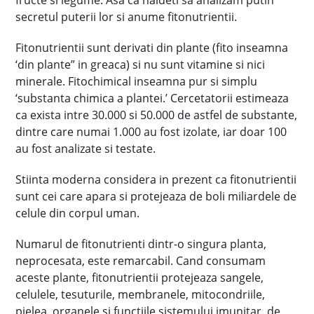
fructe si legume. Asa ca haideti sa analizam putin
secretul puterii lor si anume fitonutrientii.
Fitonutrientii sunt derivati din plante (fito inseamna
‘din plante” in greaca) si nu sunt vitamine si nici
minerale. Fitochimical inseamna pur si simplu
‘substanta chimica a plantei.’ Cercetatorii estimeaza
ca exista intre 30.000 si 50.000 de astfel de substante,
dintre care numai 1.000 au fost izolate, iar doar 100
au fost analizate si testate.
Stiinta moderna considera in prezent ca fitonutrientii
sunt cei care apara si protejeaza de boli miliardele de
celule din corpul uman.
Numarul de fitonutrienti dintr-o singura planta,
neprocesata, este remarcabil. Cand consumam
aceste plante, fitonutrientii protejeaza sangele,
celulele, tesuturile, membranele, mitocondriile,
pielea, organele si functiile sistemului imunitar, de