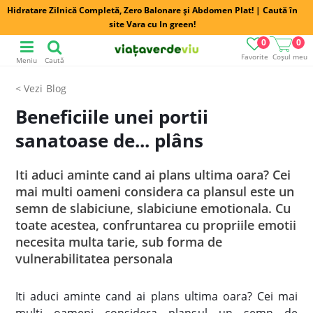
Hidratare Zilnică Completă, Zero Balonare și Abdomen Plat! | Caută în
site Vara cu In green!
0
0
Favorite
Coșul meu
Meniu
Caută
Blog
Beneficiile unei portii
sanatoase de... plâns
Iti aduci aminte cand ai plans ultima oara? Cei
mai multi oameni considera ca plansul este un
semn de slabiciune, slabiciune emotionala. Cu
toate acestea, confruntarea cu propriile emotii
necesita multa tarie, sub forma de
vulnerabilitatea personala
Iti aduci aminte cand ai plans ultima oara? Cei mai