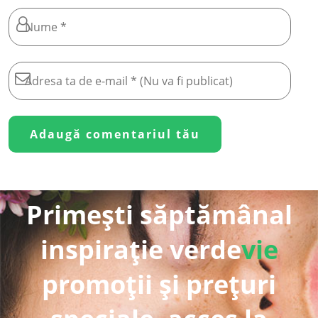
Primești săptămânal
inspirație verde
vie
promoții și prețuri