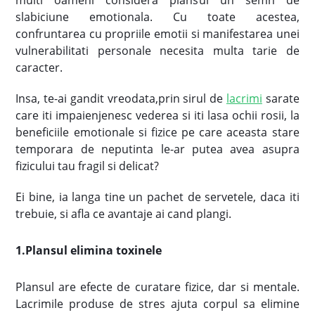
multi oameni considera plansul un semn de
slabiciune emotionala. Cu toate acestea,
confruntarea cu propriile emotii si manifestarea unei
vulnerabilitati personale necesita multa tarie de
caracter.
Insa, te-ai gandit vreodata,prin sirul de
lacrimi
sarate
care iti impaienjenesc vederea si iti lasa ochii rosii, la
beneficiile emotionale si fizice pe care aceasta stare
temporara de neputinta le-ar putea avea asupra
fizicului tau fragil si delicat?
Ei bine, ia langa tine un pachet de servetele, daca iti
trebuie, si afla ce avantaje ai cand plangi.
1.Plansul elimina toxinele
Plansul are efecte de curatare fizice, dar si mentale.
Lacrimile produse de stres ajuta corpul sa elimine