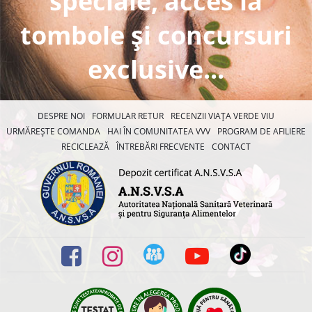
speciale, acces la
tombole și concursuri
exclusive...
DESPRE NOI
FORMULAR RETUR
RECENZII VIAȚA VERDE VIU
URMĂREȘTE COMANDA
HAI ÎN COMUNITATEA VVV
PROGRAM DE AFILIERE
RECICLEAZĂ
ÎNTREBĂRI FRECVENTE
CONTACT