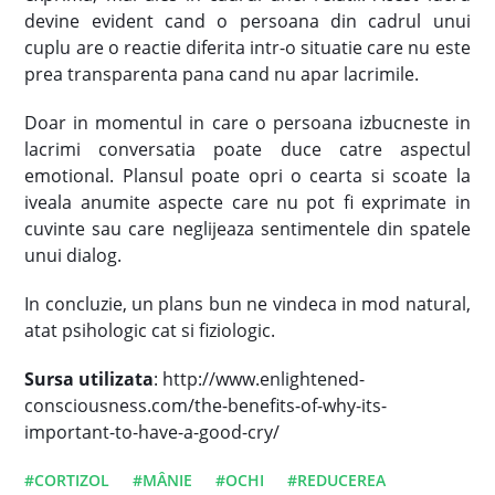
devine evident cand o persoana din cadrul unui
cuplu are o reactie diferita intr-o situatie care nu este
prea transparenta pana cand nu apar lacrimile.
Doar in momentul in care o persoana izbucneste in
lacrimi conversatia poate duce catre aspectul
emotional. Plansul poate opri o cearta si scoate la
iveala anumite aspecte care nu pot fi exprimate in
cuvinte sau care neglijeaza sentimentele din spatele
unui dialog.
In concluzie, un plans bun ne vindeca in mod natural,
atat psihologic cat si fiziologic.
Sursa utilizata
: http://www.enlightened-
consciousness.com/the-benefits-of-why-its-
important-to-have-a-good-cry/
#CORTIZOL
#MÂNIE
#OCHI
#REDUCEREA