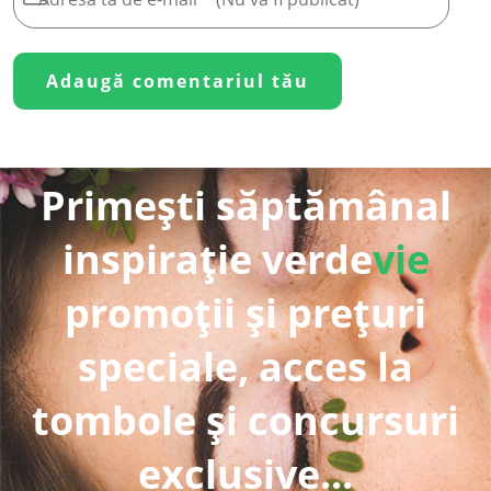
Primești săptămânal
inspirație verde
vie
promoții și prețuri
speciale, acces la
tombole și concursuri
exclusive...