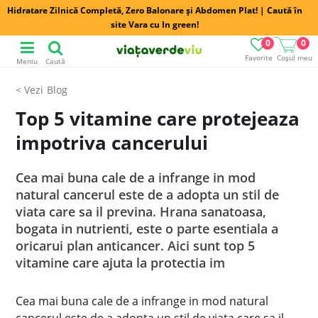
Hidratare Zilnică Completă, Zero Balonare și Abdomen Plat! | Caută în
site Vara cu In green!
0
0
Favorite
Coșul meu
Meniu
Caută
Blog
Top 5 vitamine care protejeaza
impotriva cancerului
Cea mai buna cale de a infrange in mod
natural cancerul este de a adopta un stil de
viata care sa il previna. Hrana sanatoasa,
bogata in nutrienti, este o parte esentiala a
oricarui plan anticancer. Aici sunt top 5
vitamine care ajuta la protectia im
Cea mai buna cale de a infrange in mod natural