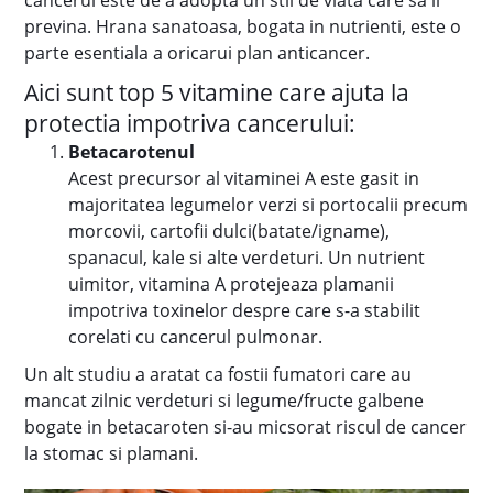
cancerul este de a adopta un stil de viata care sa il
previna. Hrana sanatoasa, bogata in nutrienti, este o
parte esentiala a oricarui plan anticancer.
Aici sunt top 5 vitamine care ajuta la
protectia impotriva cancerului:
Betacarotenul
Acest precursor al vitaminei A este gasit in
majoritatea legumelor verzi si portocalii precum
morcovii, cartofii dulci(batate/igname),
spanacul, kale si alte verdeturi. Un nutrient
uimitor, vitamina A protejeaza plamanii
impotriva toxinelor despre care s-a stabilit
corelati cu cancerul pulmonar.
Un alt studiu a aratat ca fostii fumatori care au
mancat zilnic verdeturi si legume/fructe galbene
bogate in betacaroten si-au micsorat riscul de cancer
la stomac si plamani.