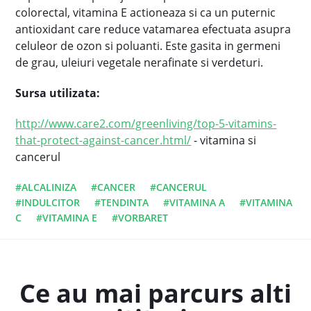
colorectal, vitamina E actioneaza si ca un puternic
antioxidant care reduce vatamarea efectuata asupra
celuleor de ozon si poluanti. Este gasita in germeni
de grau, uleiuri vegetale nerafinate si verdeturi.
Sursa utilizata:
http://www.care2.com/greenliving/top-5-vitamins-
that-protect-against-cancer.html/
- vitamina si
cancerul
#ALCALINIZA
#CANCER
#CANCERUL
#INDULCITOR
#TENDINTA
#VITAMINA A
#VITAMINA
C
#VITAMINA E
#VORBARET
Ce au mai parcurs alti