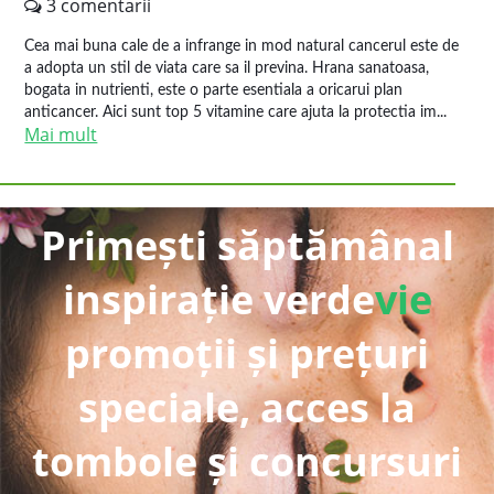
3 comentarii
Cea mai buna cale de a infrange in mod natural cancerul este de
a adopta un stil de viata care sa il previna. Hrana sanatoasa,
bogata in nutrienti, este o parte esentiala a oricarui plan
anticancer. Aici sunt top 5 vitamine care ajuta la protectia im...
Mai mult
Primești săptămânal
inspirație verde
vie
promoții și prețuri
speciale, acces la
tombole și concursuri