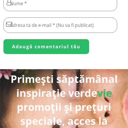
Primești săptămânal
inspirație verde
vie
promoții și prețuri
speciale, acces la