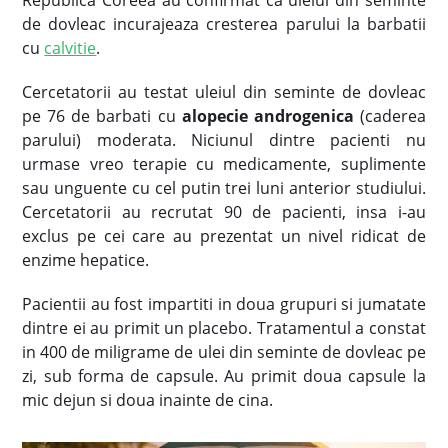
Republica Coreea au confirmat ca uleiul din seminte
de dovleac incurajeaza cresterea parului la barbatii
cu
calvitie
.
Cercetatorii au testat uleiul din seminte de dovleac
pe 76 de barbati cu
alopecie androgenica
(caderea
parului) moderata. Niciunul dintre pacienti nu
urmase vreo terapie cu medicamente, suplimente
sau unguente cu cel putin trei luni anterior studiului.
Cercetatorii au recrutat 90 de pacienti, insa i-au
exclus pe cei care au prezentat un nivel ridicat de
enzime hepatice.
Pacientii au fost impartiti in doua grupuri si jumatate
dintre ei au primit un placebo. Tratamentul a constat
in 400 de miligrame de ulei din seminte de dovleac pe
zi, sub forma de capsule. Au primit doua capsule la
mic dejun si doua inainte de cina.