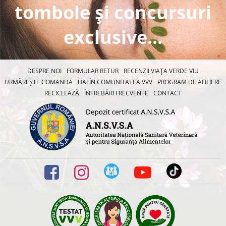
tombole și concursuri
exclusive...
DESPRE NOI
FORMULAR RETUR
RECENZII VIAȚA VERDE VIU
URMĂREȘTE COMANDA
HAI ÎN COMUNITATEA VVV
PROGRAM DE AFILIERE
RECICLEAZĂ
ÎNTREBĂRI FRECVENTE
CONTACT