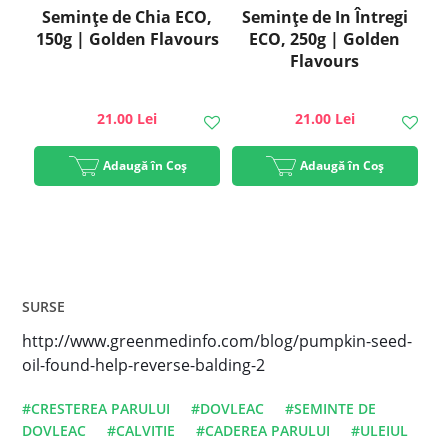
Semințe de Chia ECO,
Semințe de In Întregi
150g | Golden Flavours
ECO, 250g | Golden
Flavours
21.00 Lei
21.00 Lei
Adaugă în Coș
Adaugă în Coș
SURSE
http://www.greenmedinfo.com/blog/pumpkin-seed-
oil-found-help-reverse-balding-2
#CRESTEREA PARULUI
#DOVLEAC
#SEMINTE DE
DOVLEAC
#CALVITIE
#CADEREA PARULUI
#ULEIUL