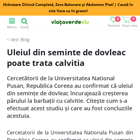
Hidratare Zilnică Completă, Zero Balonare și Abdomen Plat! | Caută în
site Vara cu In green!
0
0
Favorite
Coșul meu
Meniu
Caută
Blog
Uleiul din seminte de dovleac
poate trata calvitia
Cercetătorii de la Universitatea National
Pusan, Republica Coreea au confirmat că uleiul
din seminţe de dovleac încurajează creşterea
părului la barbaţii cu calvitie. Citeşte cum s-a
efectuat acest studiu şi care au fost concluziile
acestuia.
Cercetatorii de la Universitatea Nationala Pusan din