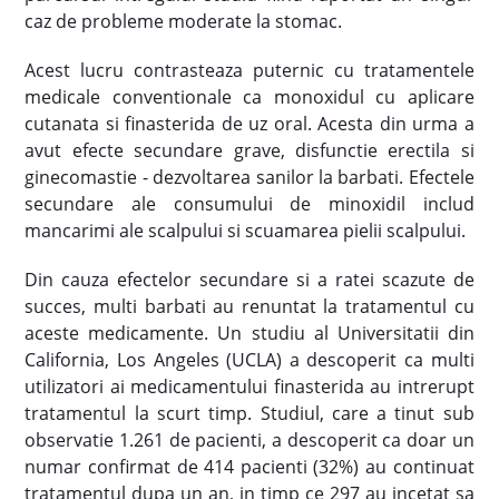
caz de probleme moderate la stomac.
Acest lucru contrasteaza puternic cu tratamentele
medicale conventionale ca monoxidul cu aplicare
cutanata si finasterida de uz oral. Acesta din urma a
avut efecte secundare grave, disfunctie erectila si
ginecomastie - dezvoltarea sanilor la barbati. Efectele
secundare ale consumului de minoxidil includ
mancarimi ale scalpului si scuamarea pielii scalpului.
Din cauza efectelor secundare si a ratei scazute de
succes, multi barbati au renuntat la tratamentul cu
aceste medicamente. Un studiu al Universitatii din
California, Los Angeles (UCLA) a descoperit ca multi
utilizatori ai medicamentului finasterida au intrerupt
tratamentul la scurt timp. Studiul, care a tinut sub
observatie 1.261 de pacienti, a descoperit ca doar un
numar confirmat de 414 pacienti (32%) au continuat
tratamentul dupa un an, in timp ce 297 au incetat sa