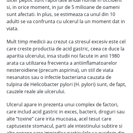
ulcer peptic sunt raportate anual numai in occident
si, in orice moment, in jur de 5 milioane de oameni
sunt afectati. In plus, se estimeaza ca unul din 10
adulti se va confrunta cu ulcerul la un moment dat in
viata.
Mult timp medicii au crezut ca stresul excesiv este cel
care creste productia de acid gastric, ceea ce duce la
aparitia ulcerului, insa studii noi facute in anii 1980
arata ca utilizarea frecventa a antiinflamatoarelor
nesteroidiene (precum aspirina), un stil de viata
nesanatos sau o infectie bacteriana cauzata de
tulpina de Helicobacter pylori (H. pylori) sunt, de fapt,
cauzele reale ale ulcerului.
Ulcerul apare in prezenta unui complex de factori,
care includ acid gastric in exces, bacterii, droguri sau
alte “toxine” care irita mucoasa, acel tesut care
captuseste stomacul, parti ale intestinului subtire si