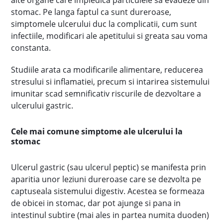
alte organe care impiedica particulele sa evadeze din
stomac. Pe langa faptul ca sunt dureroase,
simptomele ulcerului duc la complicatii, cum sunt
infectiile, modificari ale apetitului si greata sau voma
constanta.
Studiile arata ca modificarile alimentare, reducerea
stresului si inflamatiei, precum si intarirea sistemului
imunitar scad semnificativ riscurile de dezvoltare a
ulcerului gastric.
Cele mai comune simptome ale ulcerului la
stomac
Ulcerul gastric (sau ulcerul peptic) se manifesta prin
aparitia unor leziuni dureroase care se dezvolta pe
captuseala sistemului digestiv. Acestea se formeaza
de obicei in stomac, dar pot ajunge si pana in
intestinul subtire (mai ales in partea numita duoden)