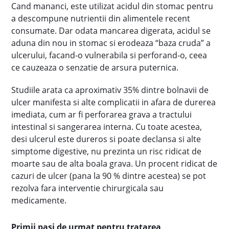
Cand mananci, este utilizat acidul din stomac pentru
a descompune nutrientii din alimentele recent
consumate. Dar odata mancarea digerata, acidul se
aduna din nou in stomac si erodeaza “baza cruda” a
ulcerului, facand-o vulnerabila si perforand-o, ceea
ce cauzeaza o senzatie de arsura puternica.
Studiile arata ca aproximativ 35% dintre bolnavii de
ulcer manifesta si alte complicatii in afara de durerea
imediata, cum ar fi perforarea grava a tractului
intestinal si sangerarea interna. Cu toate acestea,
desi ulcerul este dureros si poate declansa si alte
simptome digestive, nu prezinta un risc ridicat de
moarte sau de alta boala grava. Un procent ridicat de
cazuri de ulcer (pana la 90 % dintre acestea) se pot
rezolva fara interventie chirurgicala sau
medicamente.
Primii pasi de urmat pentru tratarea