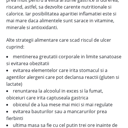
prea mult pentru a evita arsurile gastrice si durerea,
riscand, astfel, sa dezvolte carente nutritionale si
calorice. Iar posibilitatea aparitiei inflamatiei este si
mai mare daca alimentele sunt sarace in vitamine,
minerale si antioxidanti.
Alte strategii alimentare care scad riscul de ulcer
cuprind:
mentinerea greutatii corporale in limite sanatoase
si evitarea obezitatii
evitarea elementelor care irita stomacul si a
agentilor alergeni care pot declansa reactii (gluten si
lactate)
renuntarea la alcoolul in exces si la fumat,
obiceiuri care irita captuseala gastrica
obiceiul de a lua mese mai mici si mai regulate
evitarea bauturilor sau a mancarurilor prea
fierbinti
ultima masa sa fie cu cel putin trei ore inainte de