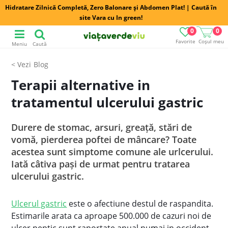
Hidratare Zilnică Completă, Zero Balonare și Abdomen Plat! | Caută în
site Vara cu In green!
0
0
Favorite
Coșul meu
Meniu
Caută
Blog
Terapii alternative in
tratamentul ulcerului gastric
Durere de stomac, arsuri, greață, stări de
vomă, pierderea poftei de mâncare? Toate
acestea sunt simptome comune ale urlcerului.
Iată câtiva pași de urmat pentru tratarea
ulcerului gastric.
Ulcerul gastric
este o afectiune destul de raspandita.
Estimarile arata ca aproape 500.000 de cazuri noi de