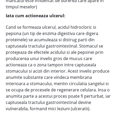
mancatul este influentat de durerea care apare in
timpul meselor)
Iata cum actioneaza ulcerul:
Cand se formeaza ulcerul, acidul hidrocloric si
pepsina (un tip de enzima digestiva care digera
proteinele) se acumuleaza si distrug parti din
captuseala tractului gastrointestinal. Stomacul se
protejeaza de efectele acidului si ale pepsinei prin
producerea unui invelis gros de mucus care
actioneaza ca o zona tampon intre captuseala
stomacului si acizii din interior. Acest invelis produce
anumite substante care vindeca membrana
interioara a stomacului, mentin circulatia sangelui si
se ocupa de procesele de regenerare celulara. Insa o
anumita parte a acestui proces poate fi perturbat, iar
captuseala tractului gastrointestinal devine
vulnerabila, formand mici leziuni (ulceratii).