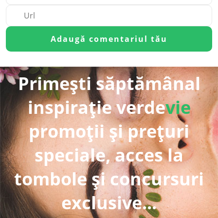
Primești săptămânal
inspirație verde
vie
promoții și prețuri
speciale, acces la
tombole și concursuri
exclusive...