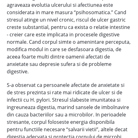
agraveaza evolutia ulcerului si afectiunea este
considerata in mare masura “psihosomatica.” Cand
stresul atinge un nivel cronic, riscul de ulcer gastric
creste substantial, pentru ca exista o relatie intestine
- creier care este implicata in procesele digestive
normale. Cand corpul simte o amenintare perceputa,
modifica modul in care se desfasoara digestia, de
aceea foarte multi dintre oamenii afectati de
anxietate sau depresie sufera si de probleme
digestive.
S-a observat ca persoanele afectate de anxietate si
de stres prezinta si rate mai ridicate de ulcer si de
infectii cu H. pylori. Stresul slabeste imunitatea si
ingreuneaza digestia, marind sansele de imbolnavire
din cauza bacteriilor sau a microbilor. In perioadele
stresante, corpul foloseste energia disponibila
pentru functiile necesare “salvarii vietii”, altele decat
digestia adecvata si protectia corpului de microbi