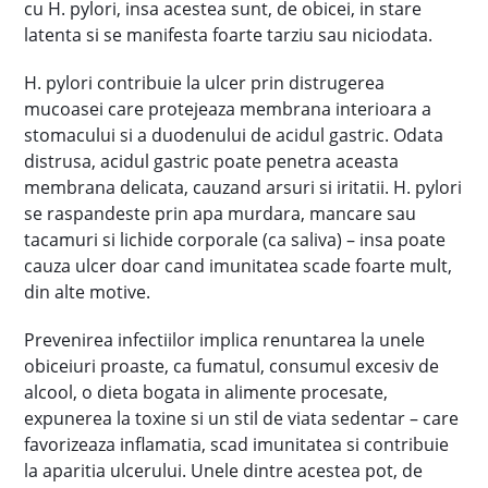
cu H. pylori, insa acestea sunt, de obicei, in stare
latenta si se manifesta foarte tarziu sau niciodata.
H. pylori contribuie la ulcer prin distrugerea
mucoasei care protejeaza membrana interioara a
stomacului si a duodenului de acidul gastric. Odata
distrusa, acidul gastric poate penetra aceasta
membrana delicata, cauzand arsuri si iritatii. H. pylori
se raspandeste prin apa murdara, mancare sau
tacamuri si lichide corporale (ca saliva) – insa poate
cauza ulcer doar cand imunitatea scade foarte mult,
din alte motive.
Prevenirea infectiilor implica renuntarea la unele
obiceiuri proaste, ca fumatul, consumul excesiv de
alcool, o dieta bogata in alimente procesate,
expunerea la toxine si un stil de viata sedentar – care
favorizeaza inflamatia, scad imunitatea si contribuie
la aparitia ulcerului. Unele dintre acestea pot, de