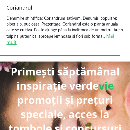
Coriandrul
Denumire stiintifica: Coriandrum sativum. Denumiri populare:
piper alb, pucioasa. Prezentare. Coriandrul este o planta anuala
care se cultiva. Poate ajunge pâna la înaltimea de un metru. Are o
Mai
tulpina puternica, aproape lemnoasa si flori sub forma...
mult
Primești săptămânal
inspirație verde
vie
promoții și prețuri
speciale, acces la
tombole și concursuri