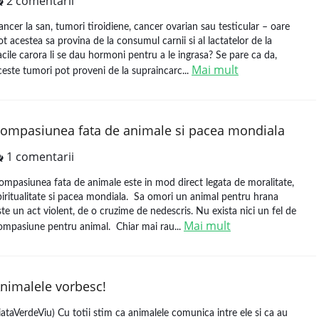
2 comentarii
ancer la san, tumori tiroidiene, cancer ovarian sau testicular – oare
ot acestea sa provina de la consumul carnii si al lactatelor de la
acile carora li se dau hormoni pentru a le ingrasa? Se pare ca da,
Mai mult
ceste tumori pot proveni de la supraincarc...
ompasiunea fata de animale si pacea mondiala
1 comentarii
ompasiunea fata de animale este in mod direct legata de moralitate,
piritualitate si pacea mondiala. Sa omori un animal pentru hrana
ste un act violent, de o cruzime de nedescris. Nu exista nici un fel de
Mai mult
ompasiune pentru animal. Chiar mai rau...
nimalele vorbesc!
iataVerdeViu) Cu totii stim ca animalele comunica intre ele si ca au