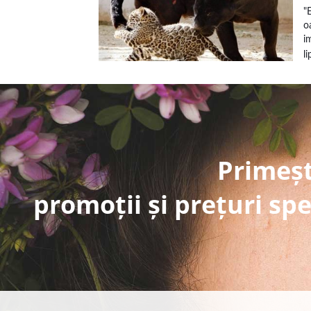
"
o
i
l
Primeșt
promoții și prețuri spe