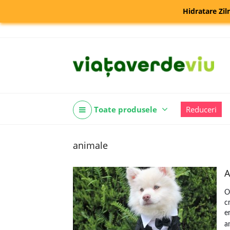
Hidratare Zil
Toate produsele
Reduceri
animale
A
O
c
e
a