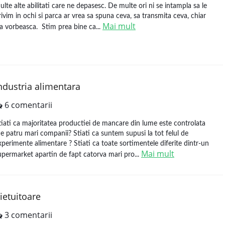
ulte alte abilitati care ne depasesc. De multe ori ni se intampla sa le
rivim in ochi si parca ar vrea sa spuna ceva, sa transmita ceva, chiar
Mai mult
a vorbeasca. Stim prea bine ca...
ndustria alimentara
6 comentarii
tiati ca majoritatea productiei de mancare din lume este controlata
e patru mari companii? Stiati ca suntem supusi la tot felul de
xperimente alimentare ? Stiati ca toate sortimentele diferite dintr-un
Mai mult
upermarket apartin de fapt catorva mari pro...
ietuitoare
3 comentarii