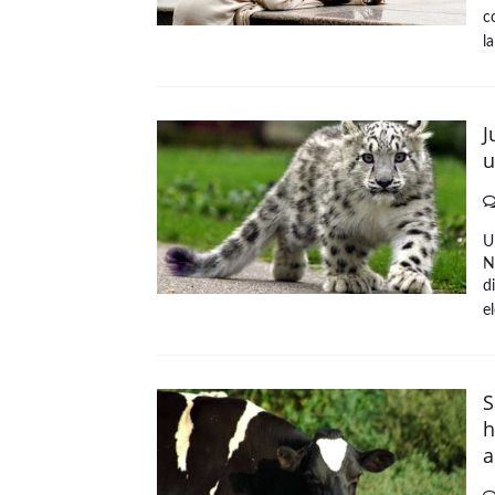
c
la
J
u
U
N
d
e
S
h
a