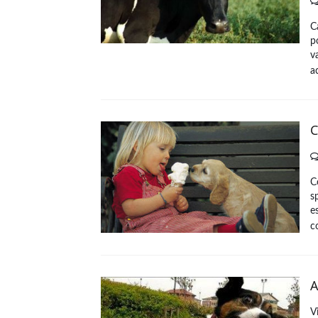
C
p
v
a
C
C
s
e
c
A
V