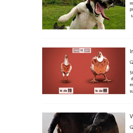
m
p
s
I
S
d
e
s
V