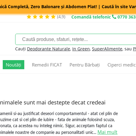
nică Completă, Zero Balonare și Abdomen Plat! | Caută în site Var
(4,9)
Comandă telefonic
0770 363
Cauți
Deodorante Naturale
,
In Green
,
SuperAlimente
, sau
P
Noutăți
Remedii FICAT
Pentru Bărbați
Ciperci medic
nimalele sunt mai destepte decat credeai
amenii si-au justificat deseori comportamentul - atat cel plin de
ruzime cat si cel plin de iubire - fata de animale folosind scuza,
ronata, ca acestea nu inteleg nimic. Sigur, acceptam faptul ca
Mai mult
nimalele noastre de companie au personalitati unic...