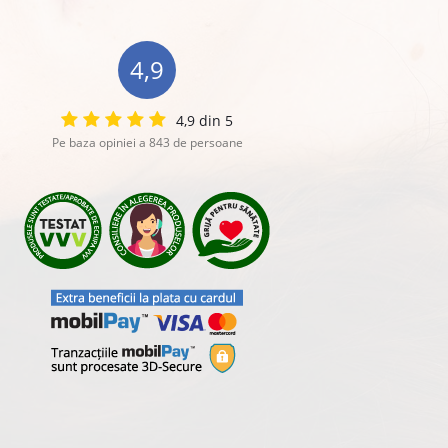
4,9
4,9 din 5
Pe baza opiniei a 843 de persoane