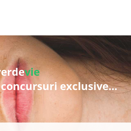
verde
vie
 concursuri exclusive...