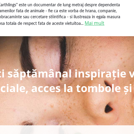
Earthlings" este un documentar de lung metraj despre dependenta
amenilor fata de animale - fie ca este vorba de hrana, companie,
mbracaminte sau cercetare stiintifica - si ilustreaza in egala masura
Mai mult
ipsa totala de respect fata de aceste vietuitoa...
i săptămânal inspirație 
ciale, acces la tombole și