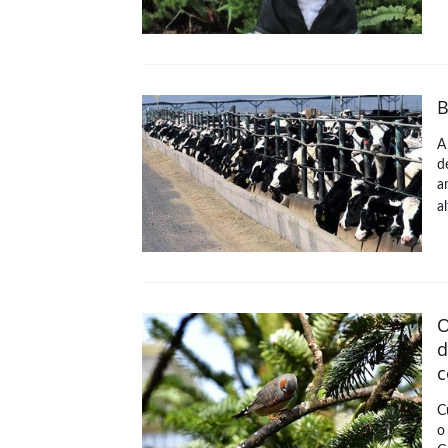
B
A
d
a
a
O
d
c
C
o