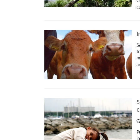
C
c
I
S
t
m
a
5
c
P
i