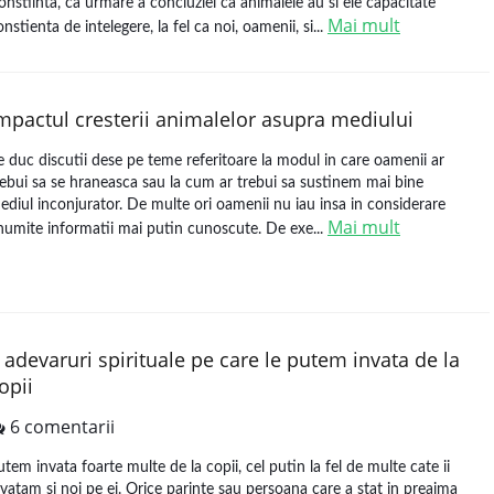
onstiinta, ca urmare a concluziei ca animalele au si ele capacitate
Mai mult
onstienta de intelegere, la fel ca noi, oamenii, si...
mpactul cresterii animalelor asupra mediului
e duc discutii dese pe teme referitoare la modul in care oamenii ar
rebui sa se hraneasca sau la cum ar trebui sa sustinem mai bine
ediul inconjurator. De multe ori oamenii nu iau insa in considerare
Mai mult
numite informatii mai putin cunoscute. De exe...
 adevaruri spirituale pe care le putem invata de la
opii
6 comentarii
utem invata foarte multe de la copii, cel putin la fel de multe cate ii
nvatam si noi pe ei. Orice parinte sau persoana care a stat in preajma