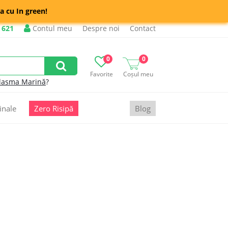
a cu In green!
 621
Contul meu
Despre noi
Contact
0
0
Favorite
Coșul meu
lasma Marină
?
inale
Zero Risipă
Blog