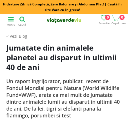
Hidratare Zilnică Completă, Zero Balonare și Abdomen Plat! | Caută în
site Vara cu In green!
0
0
Favorite
Coșul meu
Meniu
Caută
Blog
Jumatate din animalele
planetei au disparut in ultimii
40 de ani
Un raport ingrijorator, publicat recent de
Fondul Mondial pentru Natura (World Wildlife
Fund=WWF), arata ca mai mult de jumatate
dintre animalele lumii au disparut in ultimii 40
de ani. De la lei, tigri si elefanti pana la
flamingo, porumbei si test