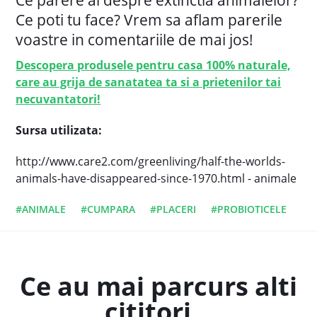
Ce parere ai despre extinctia animalelor?
Ce poti tu face? Vrem sa aflam parerile
voastre in comentariile de mai jos!
Descopera produsele pentru casa 100% naturale,
care au grija de sanatatea ta si a prietenilor tai
necuvantatori!
Sursa utilizata:
http://www.care2.com/greenliving/half-the-worlds-
animals-have-disappeared-since-1970.html - animale
#ANIMALE
#CUMPARA
#PLACERI
#PROBIOTICELE
Ce au mai parcurs alti
cititori...