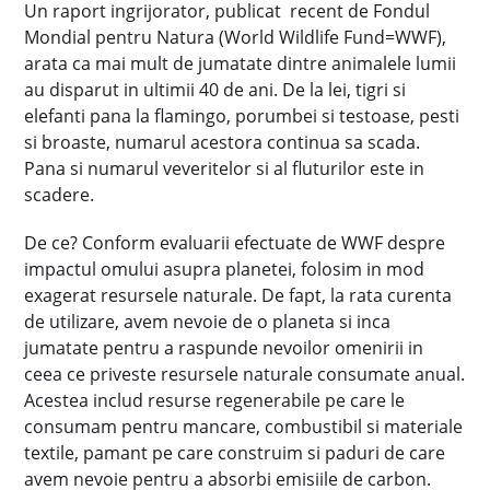
Un raport ingrijorator, publicat recent de Fondul
Mondial pentru Natura (World Wildlife Fund=WWF),
arata ca mai mult de jumatate dintre animalele lumii
au disparut in ultimii 40 de ani. De la lei, tigri si
elefanti pana la flamingo, porumbei si testoase, pesti
si broaste, numarul acestora continua sa scada.
Pana si numarul veveritelor si al fluturilor este in
scadere.
De ce? Conform evaluarii efectuate de WWF despre
impactul omului asupra planetei, folosim in mod
exagerat resursele naturale. De fapt, la rata curenta
de utilizare, avem nevoie de o planeta si inca
jumatate pentru a raspunde nevoilor omenirii in
ceea ce priveste resursele naturale consumate anual.
Acestea includ resurse regenerabile pe care le
consumam pentru mancare, combustibil si materiale
textile, pamant pe care construim si paduri de care
avem nevoie pentru a absorbi emisiile de carbon.