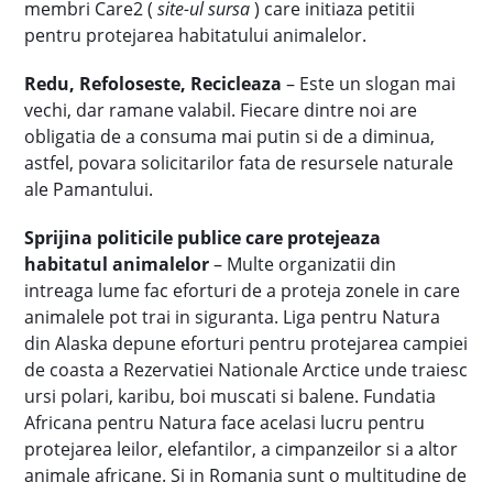
membri Care2 (
site-ul sursa
) care initiaza petitii
pentru protejarea habitatului animalelor.
Redu, Refoloseste, Recicleaza
– Este un slogan mai
vechi, dar ramane valabil. Fiecare dintre noi are
obligatia de a consuma mai putin si de a diminua,
astfel, povara solicitarilor fata de resursele naturale
ale Pamantului.
Sprijina politicile publice care protejeaza
habitatul animalelor
– Multe organizatii din
intreaga lume fac eforturi de a proteja zonele in care
animalele pot trai in siguranta. Liga pentru Natura
din Alaska depune eforturi pentru protejarea campiei
de coasta a Rezervatiei Nationale Arctice unde traiesc
ursi polari, karibu, boi muscati si balene. Fundatia
Africana pentru Natura face acelasi lucru pentru
protejarea leilor, elefantilor, a cimpanzeilor si a altor
animale africane. Si in Romania sunt o multitudine de