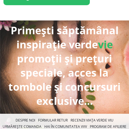
Primești săptămânal
inspirație verde
vie
promoții și prețuri
speciale, acces la
tombole și concursuri
exclusive...
DESPRE NOI
FORMULAR RETUR
RECENZII VIAȚA VERDE VIU
URMĂREȘTE COMANDA
HAI ÎN COMUNITATEA VVV
PROGRAM DE AFILIERE