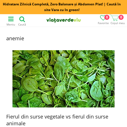
Hidratare Zilnică Completă, Zero Balonare și Abdomen Plat! | Caută în
site Vara cu In green!
0
0
Favorite
Coșul meu
Meniu
Caută
anemie
Fierul din surse vegetale vs fierul din surse
animale