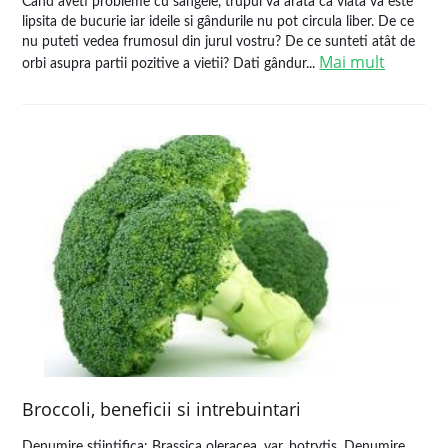
Când aveti probleme cu sângele, trupul va arata ca viata va este
lipsita de bucurie iar ideile si gândurile nu pot circula liber. De ce
nu puteti vedea frumosul din jurul vostru? De ce sunteti atât de
Mai mult
orbi asupra partii pozitive a vietii? Dati gândur...
Broccoli, beneficii si intrebuintari
Denumire stiintifica: Brassica oleracea, var. botrytis. Denumire