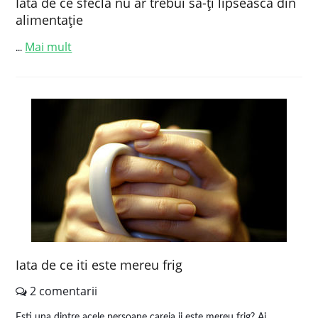
Iată de ce sfecla nu ar trebui să-ţi lipsească din
alimentaţie
Mai mult
...
Iata de ce iti este mereu frig
2 comentarii
Esti una dintre acele persoane careia ii este mereu frig? Ai