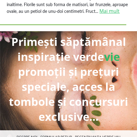
inaltime. Florile sunt sub forma de matisori, iar frunzele, aproape
Mai mult
ovale, au un petiol de unu-doi centimetri. Fruct...
Primești săptămânal
inspirație verde
vie
promoții și prețuri
speciale, acces la
tombole și concursuri
exclusive...