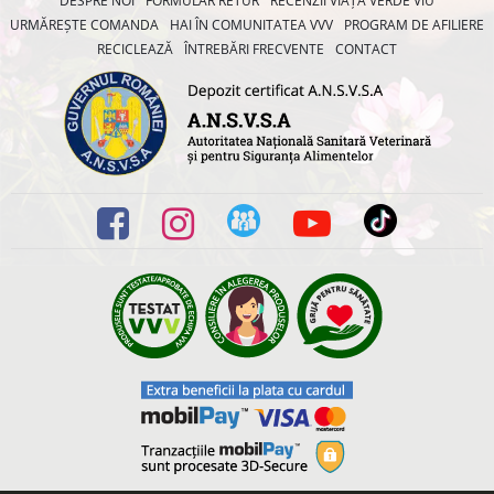
DESPRE NOI
FORMULAR RETUR
RECENZII VIAȚA VERDE VIU
URMĂREȘTE COMANDA
HAI ÎN COMUNITATEA VVV
PROGRAM DE AFILIERE
RECICLEAZĂ
ÎNTREBĂRI FRECVENTE
CONTACT