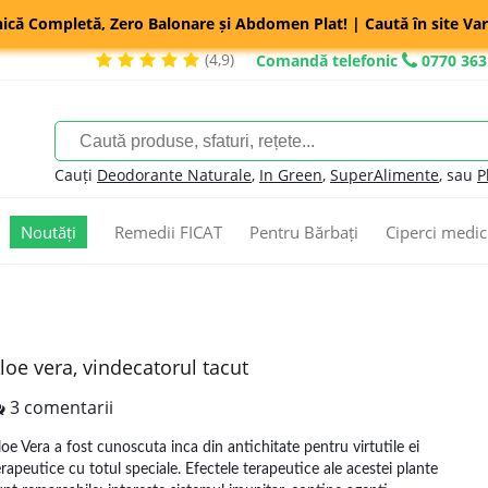
nică Completă, Zero Balonare și Abdomen Plat! | Caută în site Var
(4,9)
Comandă telefonic
0770 363
Cauți
Deodorante Naturale
,
In Green
,
SuperAlimente
, sau
P
Noutăți
Remedii FICAT
Pentru Bărbați
Ciperci medic
loe vera, vindecatorul tacut
3 comentarii
loe Vera a fost cunoscuta inca din antichitate pentru virtutile ei
erapeutice cu totul speciale. Efectele terapeutice ale acestei plante