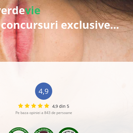
verde
vie
 concursuri exclusive...
4,9
4,9 din 5
Pe baza opiniei a 843 de persoane