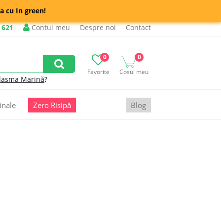
a cu In green!
 621
Contul meu
Despre noi
Contact
0
0
Favorite
Coșul meu
lasma Marină
?
inale
Zero Risipă
Blog