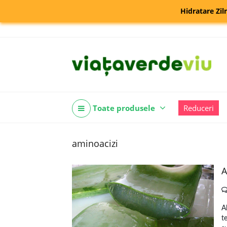
Hidratare Zil
Toate produsele
Reduceri
aminoacizi
A
A
t