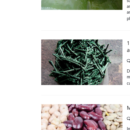
s
an
a
p
1
a
D
m
c
M
I