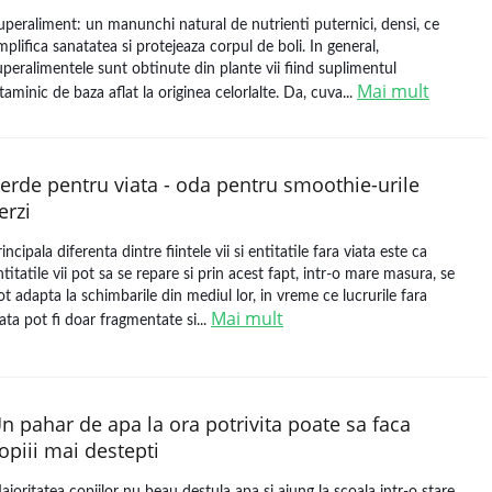
uperaliment: un manunchi natural de nutrienti puternici, densi, ce
mplifica sanatatea si protejeaza corpul de boli. In general,
uperalimentele sunt obtinute din plante vii fiind suplimentul
Mai mult
itaminic de baza aflat la originea celorlalte. Da, cuva...
erde pentru viata - oda pentru smoothie-urile
erzi
incipala diferenta dintre fiintele vii si entitatile fara viata este ca
ntitatile vii pot sa se repare si prin acest fapt, intr-o mare masura, se
ot adapta la schimbarile din mediul lor, in vreme ce lucrurile fara
Mai mult
iata pot fi doar fragmentate si...
n pahar de apa la ora potrivita poate sa faca
opiii mai destepti