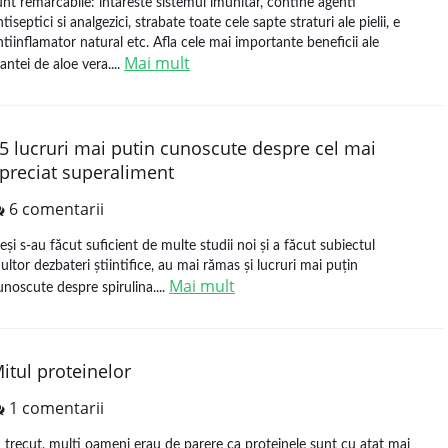
unt remarcabile: intareste sistemul imunitar, contine agenti
tiseptici si analgezici, strabate toate cele sapte straturi ale pielii, e
ntiinflamator natural etc. Afla cele mai importante beneficii ale
Mai mult
lantei de aloe vera....
5 lucruri mai putin cunoscute despre cel mai
preciat superaliment
6 comentarii
eși s-au făcut suficient de multe studii noi și a făcut subiectul
ultor dezbateri știintifice, au mai rămas și lucruri mai puțin
Mai mult
unoscute despre spirulina....
itul proteinelor
1 comentarii
n trecut, multi oameni erau de parere ca proteinele sunt cu atat mai