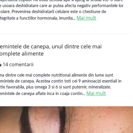
ajoritatea copiilor nu beau destula apa si ajung la scoala intr-o stare
e usoara deshidratare care ar putea afecta negativ performantele lor
colare. Prevenirea deshidratarii celulare este o chestiune de
Mai mult
ntegritate a functiilor hormonala, imunita...
emintele de canepa, unul dintre cele mai
omplete alimente
14 comentarii
na dintre cele mai complete nutritional alimente din lume sunt
emintele de canepa. Acestea contin toti cei 9 aminoacizi esentiali in
atie favorabila, plus omega 3 si 6 si sunt puternic mineralizate.
Mai mult
emintele de canepa aflate inca in coaja contin...