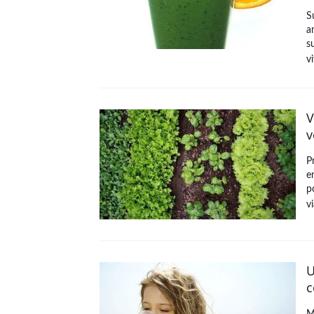
S
a
s
v
V
v
Pr
e
p
v
U
c