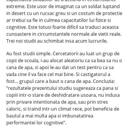
extreme. Este usor de imaginat ca un soldat luptand
in desert cu un rucsac greu si un costum de protectie
ar trebui sa fie in culmea capacitatilor lui fizice si
cognitive. Este totusi foarte dificil sa traduci aceasta
cunoastere in circumstantele normale ale vietii reale.
Trei noi studii au schimbat insa acum lucrurile.
Au fost studii simple. Cercetatorii au luat un grup de
copii de scoala, i-au alocat aleatoriu ca sa bea sa nu o
cana de apa, si apoi le-au dat un test pentru ca sa
vada cine il va face cel mai bine. Si castigatorul a
fost... grupul care a baut o cana de apa. Concluzia:
“rezultatele prezentului studiu sugereaza ca pana si
copiii intr-o stare de deshidratare usoara, nu indusa
prin privare intentionata de apa, sau prin stres
caloric, si traind intr-un climat rece, pot beneficia de
bautul a mai multa apa si imbunatatirea
performantei lor cognitive”.