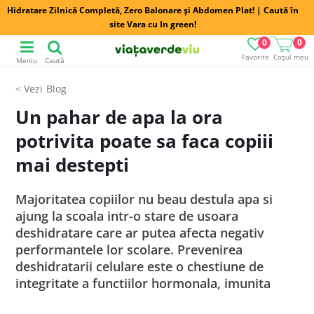
Hidratare Zilnică Completă, Zero Balonare și Abdomen Plat! | Caută în
site Vara cu In green!
0
0
Favorite
Coșul meu
Meniu
Caută
Blog
Un pahar de apa la ora
potrivita poate sa faca copiii
mai destepti
Majoritatea copiilor nu beau destula apa si
ajung la scoala intr-o stare de usoara
deshidratare care ar putea afecta negativ
performantele lor scolare. Prevenirea
deshidratarii celulare este o chestiune de
integritate a functiilor hormonala, imunita