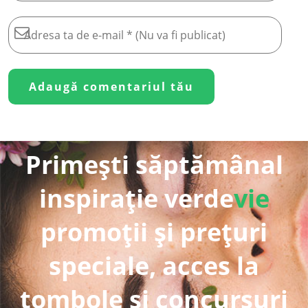
Primești săptămânal
inspirație verde
vie
promoții și prețuri
speciale, acces la
tombole și concursuri