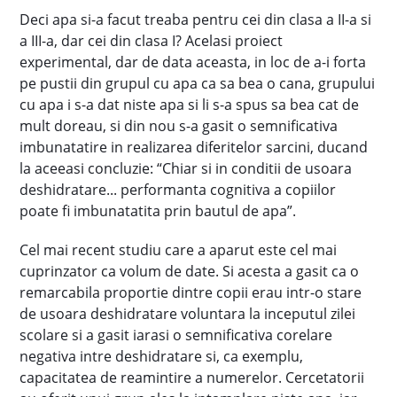
Deci apa si-a facut treaba pentru cei din clasa a II-a si
a III-a, dar cei din clasa I? Acelasi proiect
experimental, dar de data aceasta, in loc de a-i forta
pe pustii din grupul cu apa ca sa bea o cana, grupului
cu apa i s-a dat niste apa si li s-a spus sa bea cat de
mult doreau, si din nou s-a gasit o semnificativa
imbunatatire in realizarea diferitelor sarcini, ducand
la aceeasi concluzie: “Chiar si in conditii de usoara
deshidratare... performanta cognitiva a copiilor
poate fi imbunatatita prin bautul de apa”.
Cel mai recent studiu care a aparut este cel mai
cuprinzator ca volum de date. Si acesta a gasit ca o
remarcabila proportie dintre copii erau intr-o stare
de usoara deshidratare voluntara la inceputul zilei
scolare si a gasit iarasi o semnificativa corelare
negativa intre deshidratare si, ca exemplu,
capacitatea de reamintire a numerelor. Cercetatorii