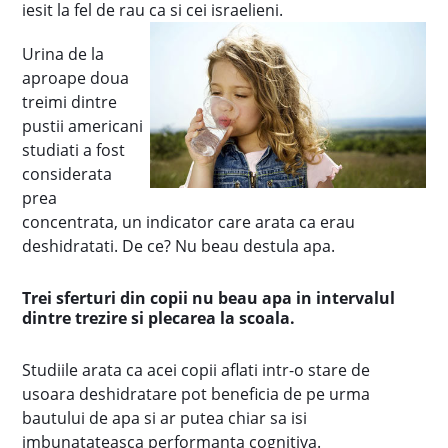
iesit la fel de rau ca si cei israelieni.
Urina de la
aproape doua
treimi dintre
pustii americani
studiati a fost
considerata
prea
concentrata, un indicator care arata ca erau
deshidratati. De ce? Nu beau destula apa.
Trei sferturi din copii nu beau apa in intervalul
dintre trezire si plecarea la scoala.
Studiile arata ca acei copii aflati intr-o stare de
usoara deshidratare pot beneficia de pe urma
bautului de apa si ar putea chiar sa isi
imbunatateasca performanta cognitiva.