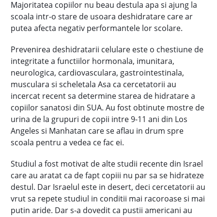
Majoritatea copiilor nu beau destula apa si ajung la
scoala intr-o stare de usoara deshidratare care ar
putea afecta negativ performantele lor scolare.
Prevenirea deshidratarii celulare este o chestiune de
integritate a functiilor hormonala, imunitara,
neurologica, cardiovasculara, gastrointestinala,
musculara si scheletala Asa ca cercetatorii au
incercat recent sa determine starea de hidratare a
copiilor sanatosi din SUA. Au fost obtinute mostre de
urina de la grupuri de copii intre 9-11 ani din Los
Angeles si Manhatan care se aflau in drum spre
scoala pentru a vedea ce fac ei.
Studiul a fost motivat de alte studii recente din Israel
care au aratat ca de fapt copiii nu par sa se hidrateze
destul. Dar Israelul este in desert, deci cercetatorii au
vrut sa repete studiul in conditii mai racoroase si mai
putin aride. Dar s-a dovedit ca pustii americani au