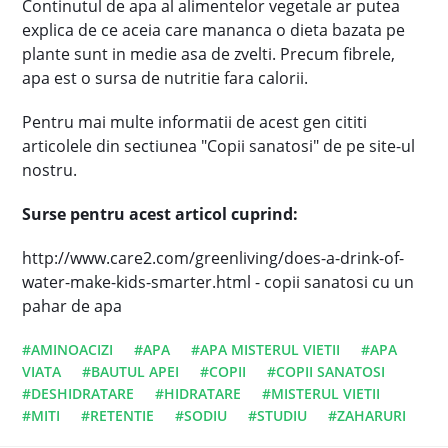
Continutul de apa al alimentelor vegetale ar putea
explica de ce aceia care mananca o dieta bazata pe
plante sunt in medie asa de zvelti. Precum fibrele,
apa est o sursa de nutritie fara calorii.
Pentru mai multe informatii de acest gen cititi
articolele din sectiunea "Copii sanatosi" de pe site-ul
nostru.
Surse pentru acest articol cuprind:
http://www.care2.com/greenliving/does-a-drink-of-
water-make-kids-smarter.html - copii sanatosi cu un
pahar de apa
#AMINOACIZI
#APA
#APA MISTERUL VIETII
#APA
VIATA
#BAUTUL APEI
#COPII
#COPII SANATOSI
#DESHIDRATARE
#HIDRATARE
#MISTERUL VIETII
#MITI
#RETENTIE
#SODIU
#STUDIU
#ZAHARURI