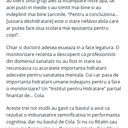
au oferit unui grup ales la intamplare niste apa, iar
acei pusti in medie s-au simtit mai bine si au
indeplinit mai bine sarcinile. “Pentru a concluziona...
[usoara deshidratare] este o stare nefavorabila care
ar putea face ziua scolara mai epuizanta pentru
copii”.
Chiar si doctorii adesea esueaza in a face legatura. O
monitorizare recenta a descoperit ca profesionistii
din domeniul sanatatii nu au fost in stare sa
recunoasca cu acuratete importanta hidratarii
adecvate pentru sanatatea mentala. Cui i-ar pasa de
importanta hidratarii umane indeajuns pentru a face
o monitorizare? Un “Institut pentru Hidratare” partial
finantat de... Cola.
Aceste trei noi studii au gasit ca bautul a avut ca
rezultat o imbunatatire semnificativa in performanta
cognitiva, dar nu bautul de Cola. Si nu cu Ritalin sau