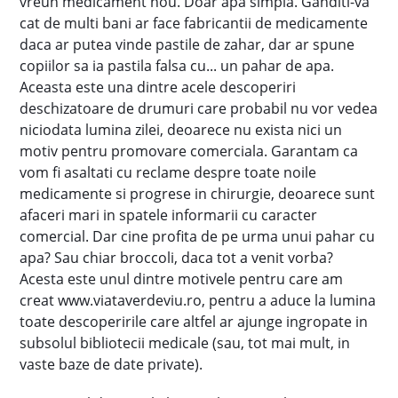
vreun medicament nou. Doar apa simpla. Ganditi-va
cat de multi bani ar face fabricantii de medicamente
daca ar putea vinde pastile de zahar, dar ar spune
copiilor sa ia pastila falsa cu... un pahar de apa.
Aceasta este una dintre acele descoperiri
deschizatoare de drumuri care probabil nu vor vedea
niciodata lumina zilei, deoarece nu exista nici un
motiv pentru promovare comerciala. Garantam ca
vom fi asaltati cu reclame despre toate noile
medicamente si progrese in chirurgie, deoarece sunt
afaceri mari in spatele informarii cu caracter
comercial. Dar cine profita de pe urma unui pahar cu
apa? Sau chiar broccoli, daca tot a venit vorba?
Acesta este unul dintre motivele pentru care am
creat www.viataverdeviu.ro, pentru a aduce la lumina
toate descoperirile care altfel ar ajunge ingropate in
subsolul bibliotecii medicale (sau, tot mai mult, in
vaste baze de date private).