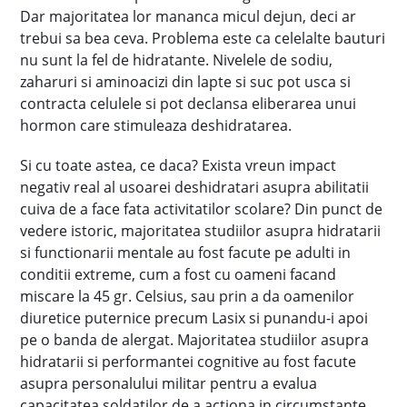
Dar majoritatea lor mananca micul dejun, deci ar
trebui sa bea ceva. Problema este ca celelalte bauturi
nu sunt la fel de hidratante. Nivelele de sodiu,
zaharuri si aminoacizi din lapte si suc pot usca si
contracta celulele si pot declansa eliberarea unui
hormon care stimuleaza deshidratarea.
Si cu toate astea, ce daca? Exista vreun impact
negativ real al usoarei deshidratari asupra abilitatii
cuiva de a face fata activitatilor scolare? Din punct de
vedere istoric, majoritatea studiilor asupra hidratarii
si functionarii mentale au fost facute pe adulti in
conditii extreme, cum a fost cu oameni facand
miscare la 45 gr. Celsius, sau prin a da oamenilor
diuretice puternice precum Lasix si punandu-i apoi
pe o banda de alergat. Majoritatea studiilor asupra
hidratarii si performantei cognitive au fost facute
asupra personalului militar pentru a evalua
capacitatea soldatilor de a actiona in circumstante