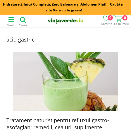
Hidratare Zilnică Completă, Zero Balonare și Abdomen Plat! | Caută în
site Vara cu In green!
0
0
Favorite
Coșul meu
Meniu
Caută
acid gastric
Tratament naturist pentru refluxul gastro-
esofagian: remedii, ceaiuri, suplimente