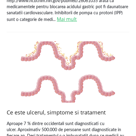
http://www.ncbi.nlm.nih.gov/pubmed/26061035 arata ca
medicamentele pentru blocarea acidului gastric pot fi daunatoare
sanatatii cardiovasculare. Inhibitorii de pompa cu protoni (IPP)
Mai mult
sunt o categorie de medi...
Ce este ulcerul, simptome si tratament
Aproape 7 % dintre occidentali sunt diagnosticati cu
ulcer. Aproximativ 500.000 de persoane sunt diagnosticate in