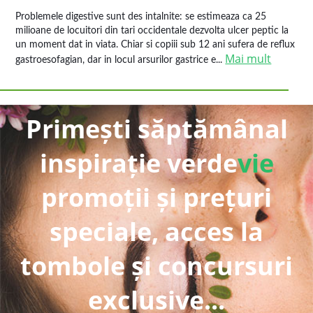
Problemele digestive sunt des intalnite: se estimeaza ca 25
milioane de locuitori din tari occidentale dezvolta ulcer peptic la
un moment dat in viata. Chiar si copiii sub 12 ani sufera de reflux
Mai mult
gastroesofagian, dar in locul arsurilor gastrice e...
Primești săptămânal
inspirație verde
vie
promoții și prețuri
speciale, acces la
tombole și concursuri
exclusive...