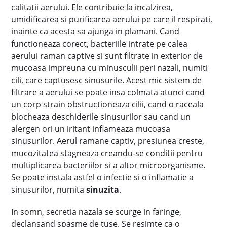
calitatii aerului. Ele contribuie la incalzirea,
umidificarea si purificarea aerului pe care il respirati,
inainte ca acesta sa ajunga in plamani. Cand
functioneaza corect, bacteriile intrate pe calea
aerului raman captive si sunt filtrate in exterior de
mucoasa impreuna cu minusculii peri nazali, numiti
cili, care captusesc sinusurile. Acest mic sistem de
filtrare a aerului se poate insa colmata atunci cand
un corp strain obstructioneaza cilii, cand o raceala
blocheaza deschiderile sinusurilor sau cand un
alergen ori un iritant inflameaza mucoasa
sinusurilor. Aerul ramane captiv, presiunea creste,
mucozitatea stagneaza creandu-se conditii pentru
multiplicarea bacteriilor si a altor microorganisme.
Se poate instala astfel o infectie si o inflamatie a
sinusurilor, numita
sinuzita
.
In somn, secretia nazala se scurge in faringe,
declansand spasme de tuse. Se resimte ca o