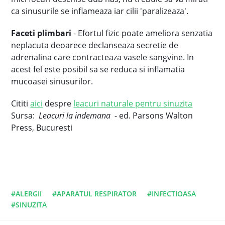
ca sinusurile se inflameaza iar cilii 'paralizeaza'.
Faceti plimbari
- Efortul fizic poate ameliora senzatia
neplacuta deoarece declanseaza secretie de
adrenalina care contracteaza vasele sangvine. In
acest fel este posibil sa se reduca si inflamatia
mucoasei sinusurilor.
Cititi
aici
despre
leacuri naturale pentru sinuzita
Sursa:
Leacuri la indemana
- ed. Parsons Walton
Press, Bucuresti
#ALERGII
#APARATUL RESPIRATOR
#INFECTIOASA
#SINUZITA