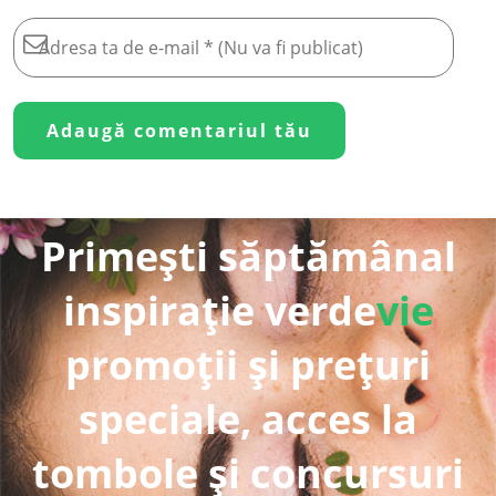
Primești săptămânal
inspirație verde
vie
promoții și prețuri
speciale, acces la
tombole și concursuri