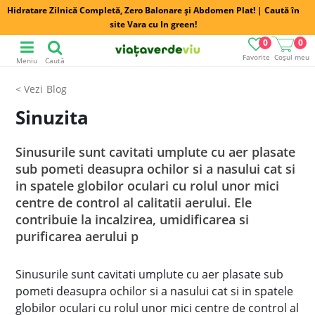
Hidratare Zilnică Completă, Zero Balonare și Abdomen Plat! | Caută în
site Vara cu In green!
0
0
Favorite
Coșul meu
Meniu
Caută
Blog
Sinuzita
Sinusurile sunt cavitati umplute cu aer plasate
sub pometi deasupra ochilor si a nasului cat si
in spatele globilor oculari cu rolul unor mici
centre de control al calitatii aerului. Ele
contribuie la incalzirea, umidificarea si
purificarea aerului p
Sinusurile sunt cavitati umplute cu aer plasate sub
pometi deasupra ochilor si a nasului cat si in spatele
globilor oculari cu rolul unor mici centre de control al