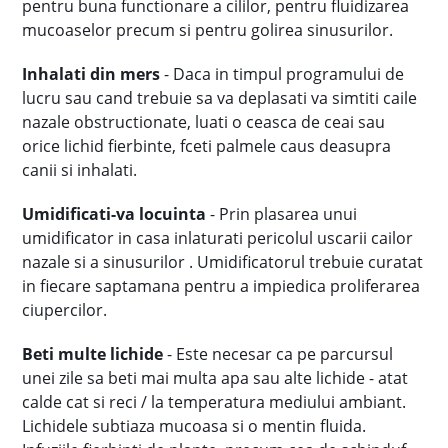
pentru buna functionare a cililor, pentru fluidizarea
mucoaselor precum si pentru golirea sinusurilor.
Inhalati din mers
- Daca in timpul programului de
lucru sau cand trebuie sa va deplasati va simtiti caile
nazale obstructionate, luati o ceasca de ceai sau
orice lichid fierbinte, fceti palmele caus deasupra
canii si inhalati.
Umidificati-va locuinta
- Prin plasarea unui
umidificator in casa inlaturati pericolul uscarii cailor
nazale si a sinusurilor . Umidificatorul trebuie curatat
in fiecare saptamana pentru a impiedica proliferarea
ciupercilor.
Beti multe lichide
- Este necesar ca pe parcursul
unei zile sa beti mai multa apa sau alte lichide - atat
calde cat si reci / la temperatura mediului ambiant.
Lichidele subtiaza mucoasa si o mentin fluida.