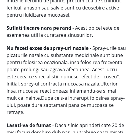
Infuziile fierbinti de plante, precum cea de schinduf,
fenicul, anason sau salvie sunt cu deosebire active
pentru fluidizarea mucoasei.
Suflati fiecare nara pe rand
- Acest obicei este de
asemenea util la curatarea sinusurilor.
Nu faceti exces de spray-uri nazale
- Spray-urile sau
picaturile nazale cu substante medicinale sunt bune
pentru folosirea ocazionala, insa folosirea frecventa
poate prelungi sau agrava afectiunea. Acest lucru
este ceea ce specialistii numesc "efect de ricoseu".
Initial, sprey-ul contracta mucoasa nazala.Ulterior
insa, mucoasa reactioneaza inflamandu-se si mai
mult ca inainte.Dupa ce s-a intrerupt folosirea spray-
ului, poate dura saptamani pana ce mucoasa se
retrage.
Lasati-va de fumat
- Daca zilnic aprindeti cate 20 de
mici focuri deschise dub nas, nu trebuie sa va mirati