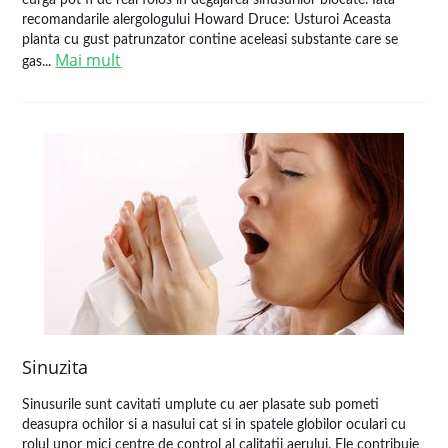
curga pot fi de real folos in degajarea sinusurilor blocate. Iata
recomandarile alergologului Howard Druce: Usturoi Aceasta
planta cu gust patrunzator contine aceleasi substante care se
Mai mult
gas...
Sinuzita
Sinusurile sunt cavitati umplute cu aer plasate sub pometi
deasupra ochilor si a nasului cat si in spatele globilor oculari cu
rolul unor mici centre de control al calitatii aerului. Ele contribuie