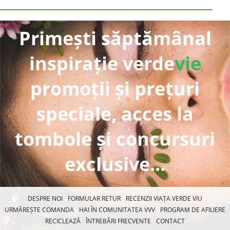
Primești săptămânal
inspirație verde
vie
promoții și prețuri
speciale, acces la
tombole și concursuri
exclusive...
DESPRE NOI
FORMULAR RETUR
RECENZII VIAȚA VERDE VIU
URMĂREȘTE COMANDA
HAI ÎN COMUNITATEA VVV
PROGRAM DE AFILIERE
RECICLEAZĂ
ÎNTREBĂRI FRECVENTE
CONTACT