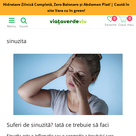
Hidratare Zilnică Completă, Zero Balonare și Abdomen Plat! | Caută în
site Vara cu In green!
0
0
Favorite
Coșul meu
Meniu
Caută
sinuzita
Suferi de sinuzită? Iată ce trebuie să faci