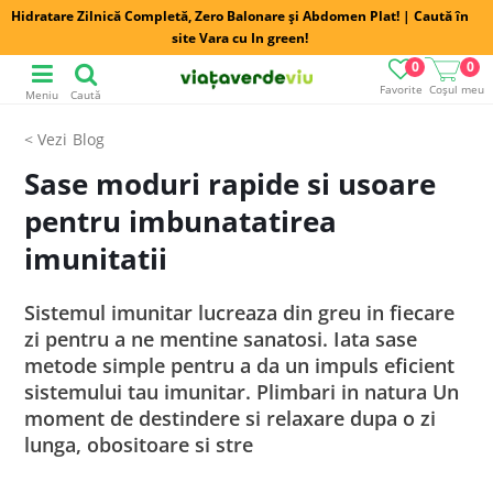
Hidratare Zilnică Completă, Zero Balonare și Abdomen Plat! | Caută în
site Vara cu In green!
0
0
Favorite
Coșul meu
Meniu
Caută
Blog
Sase moduri rapide si usoare
pentru imbunatatirea
imunitatii
Sistemul imunitar lucreaza din greu in fiecare
zi pentru a ne mentine sanatosi. Iata sase
metode simple pentru a da un impuls eficient
sistemului tau imunitar. Plimbari in natura Un
moment de destindere si relaxare dupa o zi
lunga, obositoare si stre