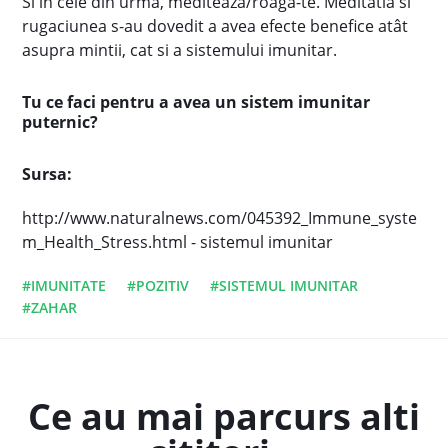
Si in cele din urma, mediteaza/roaga-te. Meditatia si
rugaciunea s-au dovedit a avea efecte benefice atât
asupra mintii, cat si a sistemului imunitar.
Tu ce faci pentru a avea un sistem imunitar
puternic?
Sursa:
http://www.naturalnews.com/045392_Immune_syste
m_Health_Stress.html - sistemul imunitar
#IMUNITATE
#POZITIV
#SISTEMUL IMUNITAR
#ZAHAR
Ce au mai parcurs alti