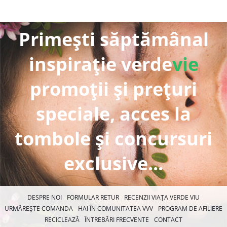
Primești săptămânal
inspirație verde
vie
promoții și prețuri
speciale, acces la
tombole și concursuri
exclusive...
DESPRE NOI
FORMULAR RETUR
RECENZII VIAȚA VERDE VIU
URMĂREȘTE COMANDA
HAI ÎN COMUNITATEA VVV
PROGRAM DE AFILIERE
RECICLEAZĂ
ÎNTREBĂRI FRECVENTE
CONTACT