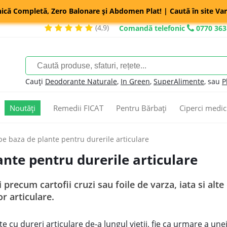
nică Completă, Zero Balonare și Abdomen Plat! | Caută în site Var
(4,9)
Comandă telefonic
0770 363
Cauți
Deodorante Naturale
,
In Green
,
SuperAlimente
, sau
P
Noutăți
Remedii FICAT
Pentru Bărbați
Ciperci medic
pe baza de plante pentru durerile articulare
ante pentru durerile articulare
precum cartofii cruzi sau foile de varza, iata si alt
or articulare.
te cu dureri articulare de-a lungul vietii, fie ca urmare a un