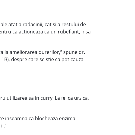
le atat a radacinii, cat si a restului de
pentru ca actioneaza ca un rubefiant, insa
a la ameliorarea durerilor,” spune dr.
1B), despre care se stie ca pot cauza
tilizarea sa in curry. La fel ca urzica,
a ce inseamna ca blocheaza enzima
i.”