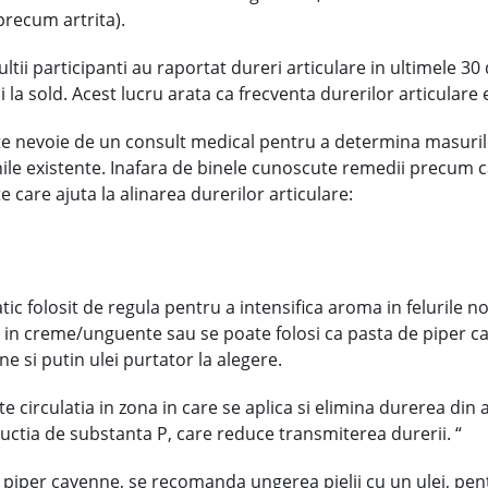
precum artrita).
ltii participanti au raportat dureri articulare in ultimele 30 
 la sold. Acest lucru arata ca frecventa durerilor articular
i este nevoie de un consult medical pentru a determina masur
le existente. Inafara de binele cunoscute remedii precum carto
 care ajuta la alinarea durerilor articulare:
ic folosit de regula pentru a intensifica aroma in felurile 
ste in creme/unguente sau se poate folosi ca pasta de piper 
 si putin ulei purtator la alegere.
 circulatia in zona in care se aplica si elimina durerea din 
tia de substanta P, care reduce transmiterea durerii. “
 piper cayenne, se recomanda ungerea pielii cu un ulei, pentr