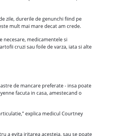
de zile, durerile de genunchi fiind pe
e este mult mai mare decat am crede.
ile necesare, medicamentele si
fii cruzi sau foile de varza, iata si alte
noastre de mancare preferate - insa poate
cayenne facuta in casa, amestecand o
articulatie,” explica medicul Courtney
u a evita iritarea acesteia, sau se poate