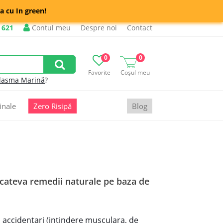
a cu In green!
 621
Contul meu
Despre noi
Contact
0
0
Favorite
Coșul meu
lasma Marină
?
inale
Zero Risipă
Blog
e cateva remedii naturale pe baza de
ei accidentari (intindere musculara, de