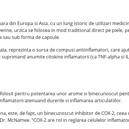
ara din Europa si Asia, cu un lung istoric de utilizari medicina
ayenne, urzica se folosea in mod traditional direct pe piele, 
ura sau sub forma de capsule.
a, reprezinta o sursa de compusi antiinflamatori, care ajut
uprimand anumite citokine inflamatorii (ca TNF-alpha si IL-
losit pentru potentarea unor arome si binecunoscut pentru u
nflamatorii atenuand durerile si inflamarea articulatiilor.
ina, este, de fapt, un binecunoscut inhibitor de COX-2, cee
r. McNamee. “COX-2 are rol in reglarea celulelor inflamatori