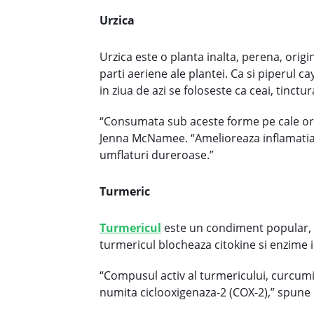
Urzica
Urzica este o planta inalta, perena, origin
parti aeriene ale plantei. Ca si piperul c
in ziua de azi se foloseste ca ceai, tinct
“Consumata sub aceste forme pe cale oral
Jenna McNamee. “Amelioreaza inflamatia s
umflaturi dureroase.”
Turmeric
Turmericul
este un condiment popular, fo
turmericul blocheaza citokine si enzime i
“Compusul activ al turmericului, curcum
numita ciclooxigenaza-2 (COX-2),” spune D