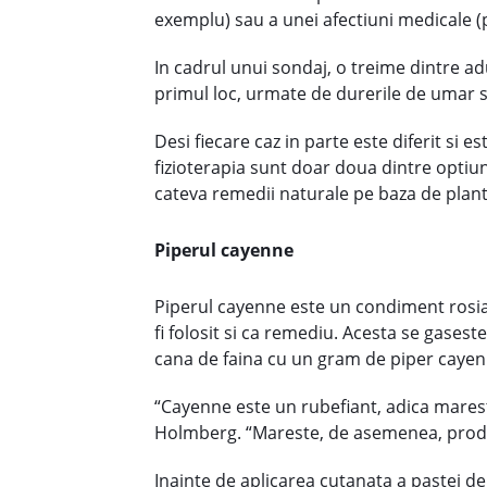
exemplu) sau a unei afectiuni medicale (
In cadrul unui sondaj, o treime dintre adu
primul loc, urmate de durerile de umar si
Desi fiecare caz in parte este diferit s
fizioterapia sunt doar doua dintre optiuni
cateva remedii naturale pe baza de plante
Piperul cayenne
Piperul cayenne este un condiment rosiat
fi folosit si ca remediu. Acesta se gase
cana de faina cu un gram de piper cayenne
“Cayenne este un rubefiant, adica mareste
Holmberg. “Mareste, de asemenea, produc
Inainte de aplicarea cutanata a pastei de