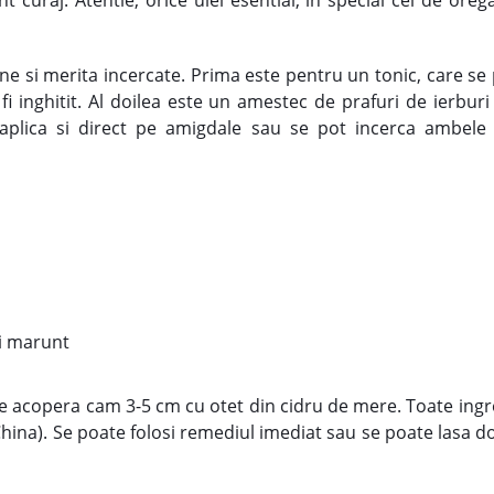
t curaj. Atentie, orice ulei esential, in special cel de ore
 si merita incercate. Prima este pentru un tonic, care se p
 fi inghitit. Al doilea este un amestec de prafuri de ierburi
 aplica si direct pe amigdale sau se pot incerca ambel
ti marunt
se acopera cam 3-5 cm cu otet din cidru de mere. Toate ingred
in China). Se poate folosi remediul imediat sau se poate lasa