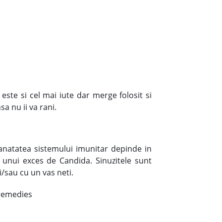
ste si cel mai iute dar merge folosit si
a nu ii va rani.
Sanatatea sistemului imunitar depinde in
l unui exces de Candida. Sinuzitele sunt
i/sau cu un vas neti.
-remedies