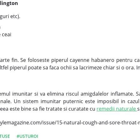
llington
uri etc).
a
 ceai
arte fin. Se foloseste piperul cayenne habanero pentru ca e
el piperul poate sa faca ochii sa lacrimeze chiar si o ora. Ins
temul imunitar si va elimina riscul amigdalelor inflamate. 
inale. Un sistem imunitar puternic este imposibil in cazu
eea este bine sa fie tratate si curatate cu
remedii naturale
s
estylemagazine.com/issue/15-natural-cough-and-sore-throat
TUSE
#USTUROI