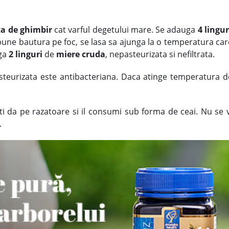
ta de
ghimbir
cat varful degetului mare. Se adauga
4 lingur
 pune bautura pe foc, se lasa sa ajunga la o temperatura ca
uga
2 linguri
de
miere cruda
, nepasteurizata si nefiltrata.
teurizata este antibacteriana. Daca atinge temperatura 
oti da pe razatoare si il consumi sub forma de ceai. Nu se
.