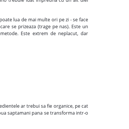
gano trebuie luat impreuna cu un alt ulei
oate lua de mai multe ori pe zi - se face
 care se prizeaza (trage pe nas). Este un
e metode. Este extrem de neplacut, dar
ientele ar trebui sa fie organice, pe cat
 doua saptamani pana se transforma intr-o