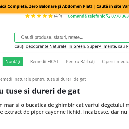
nică Completă, Zero Balonare și Abdomen Plat! | Caută în site Var
(4,9)
Comandă telefonic
0770 363
Cauți
Deodorante Naturale
,
In Green
,
SuperAlimente
, sau
P
Noutăți
Remedii FICAT
Pentru Bărbați
Ciperci medic
emedii naturale pentru tuse si dureri de gat
 tuse si dureri de gat
 mar si o bucatica de ghimbir cat varful degetului m
e extract de piper cayenne lichid. Incalzeste, dar nu