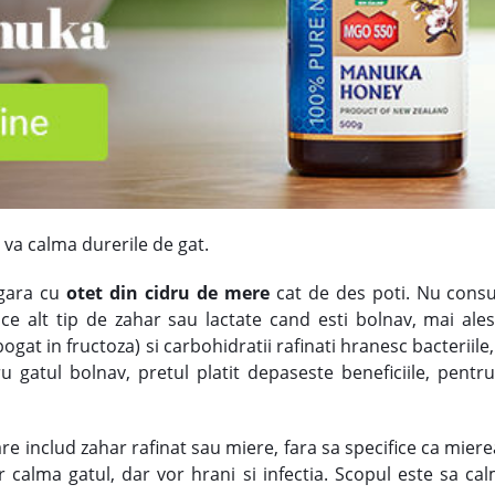
 va calma durerile de gat.
argara cu
otet din cidru de mere
cat de des poti. Nu consu
 alt tip de zahar sau lactate cand esti bolnav, mai ales 
at in fructoza) si carbohidratii rafinati hranesc bacteriile, v
u gatul bolnav, pretul platit depaseste beneficiile, pent
e includ zahar rafinat sau miere, fara sa specifice ca mierea
r calma gatul, dar vor hrani si infectia. Scopul este sa c