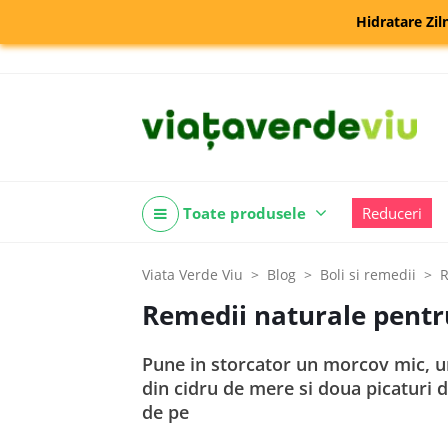
Hidratare Zil
Toate produsele
Reduceri
Viata Verde Viu
Blog
Boli si remedii
R
Remedii naturale pentru
Pune in storcator un morcov mic, un
din cidru de mere si doua picaturi d
de pe