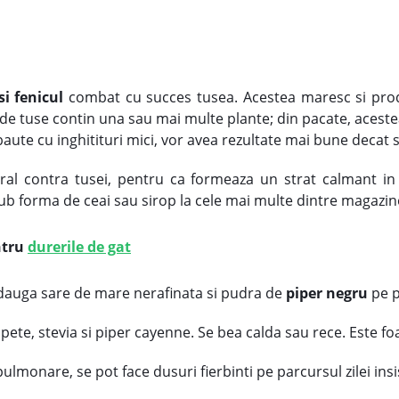
i fenicul
combat cu succes tusea. Acestea maresc si produ
 de tuse contin una sau mai multe plante; din pacate, aceste
ute cu inghitituri mici, vor avea rezultate mai bune decat s
al contra tusei, pentru ca formeaza un strat calmant in
sub forma de ceai sau sirop la cele mai multe dintre magazine
ntru
durerile de gat
 adauga sare de mare nerafinata si pudra de
piper negru
pe p
ete, stevia si piper cayenne. Se bea calda sau rece. Este fo
lmonare, se pot face dusuri fierbinti pe parcursul zilei insi