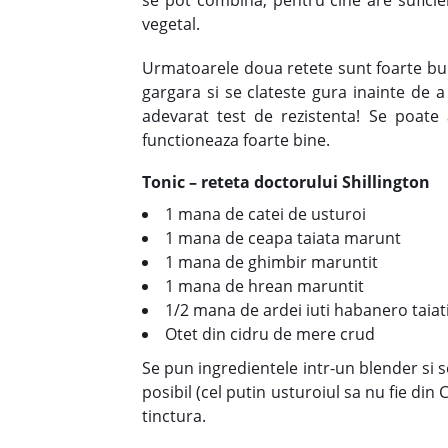
se pot combina, pentru cine are suficien
vegetal.
Urmatoarele doua retete sunt foarte bune
gargara si se clateste gura inainte de a
adevarat test de rezistenta! Se poate
functioneaza foarte bine.
Tonic – reteta doctorului Shillington
1 mana de catei de usturoi
1 mana de ceapa taiata marunt
1 mana de ghimbir maruntit
1 mana de hrean maruntit
1/2 mana de ardei iuti habanero taia
Otet din cidru de mere crud
Se pun ingredientele intr-un blender si 
posibil (cel putin usturoiul sa nu fie d
tinctura.