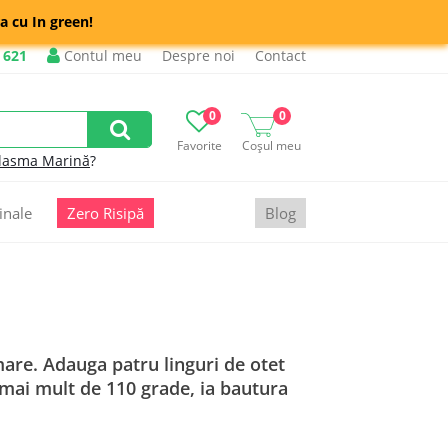
a cu In green!
 621
Contul meu
Despre noi
Contact
0
0
Favorite
Coșul meu
lasma Marină
?
inale
Zero Risipă
Blog
are. Adauga patru linguri de otet
 mai mult de 110 grade, ia bautura