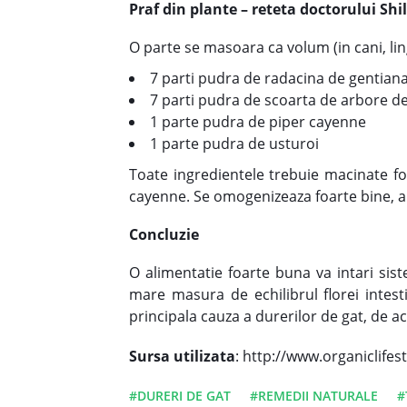
Praf din plante – reteta doctorului Shi
O parte se masoara ca volum (in cani, ling
7 parti pudra de radacina de gentian
7 parti pudra de scoarta de arbore de
1 parte pudra de piper cayenne
1 parte pudra de usturoi
Toate ingredientele trebuie macinate fo
cayenne. Se omogenizeaza foarte bine, altf
Concluzie
O alimentatie foarte buna va intari sis
mare masura de echilibrul florei intest
principala cauza a durerilor de gat, de ac
Sursa utilizata
: http://www.organiclif
#DURERI DE GAT
#REMEDII NATURALE
#