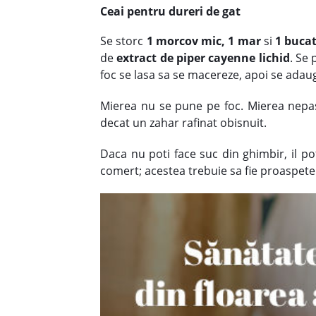
Ceai pentru dureri de gat
Se storc
1
morcov mic, 1 mar
si
1 buca
de
extract de piper cayenne lichid
. Se
foc se lasa sa se macereze, apoi se ada
Mierea nu se pune pe foc. Mierea nepas
decat un zahar rafinat obisnuit.
Daca nu poti face suc din ghimbir, il p
comert; acestea trebuie sa fie proaspete