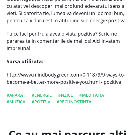
cu atat vei descoperi mai profund adevaratul sens al
vieti. Si datorita tie, lumea va deveni un loc mai bun,
pentru ca ii daruiesti o atitudine si o energie pozitiva.
Tu ce faci pentru a avea o viata pozitiva? Scrie-ne
pararea ta in comentariile de mai jos! Aici invatam
impreuna!
Sursa utilizata:
http://www.mindbodygreen.com/0-11879/9-ways-to-
become-a-better-more-positive-you.html - pozitiva
#APARAT
#ENERGIE
#FIZICE
#MEDITATIA
#MUZICA
#POZITIV
#RECUNOSTINTA
Ce au mai parcurs alti