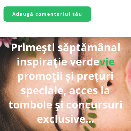
Primești săptămânal
inspirație verde
vie
promoții și prețuri
speciale, acces la
tombole și concursuri
exclusive...