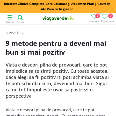
Hidratare Zilnică Completă, Zero Balonare și Abdomen Plat! | Caută în
site Vara cu In green!
0
0
Favorite
Coșul meu
Meniu
Caută
Blog
9 metode pentru a deveni mai
bun si mai pozitiv
Viata e deseori plina de provocari, care te pot
impiedica sa te simti pozitiv. Cu toate acestea,
daca alegi sa fii pozitiv iti poti schimba viata si
te poti schimba si tu, devenind mai bun. Sigur
ca nu tot timpul este usor sa pastrezi o
perspectiva
Viata e deseori plina de provocari, care te pot