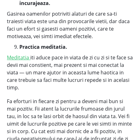
incurajeaza.
Gasirea oamenilor potriviti alaturi de care sa-ti
traiesti viata este una din provocarile vietii, dar daca
faci un efort si gasesti oameni pozitivi, care te
motiveaza, vei simti imediat efectele.
Practica meditatia.
Meditatia
iti aduce pace in viata de zi cu zi si te face sa
devii mai constient, mai prezent si mai conectat la
viata — un mare ajutor in aceasta lume haotica in
care trebuie sa faci multe lucruri repede si in acelasi
timp.
Fa eforturi in fiecare zi pentru a deveni mai bun si
mai pozitiv. Fii atent la lucrurile frumoase din jurul
tau, in loc sa te lasi orbit de haosul din viata ta. Vei fi
uimit de lucrurile pozitive pe care le vei simti in minte
si in corp. Cu cat esti mai dornic de a fii pozitiv, in
ciuda negativismului pe care-l ai de infruntat zi de zi,