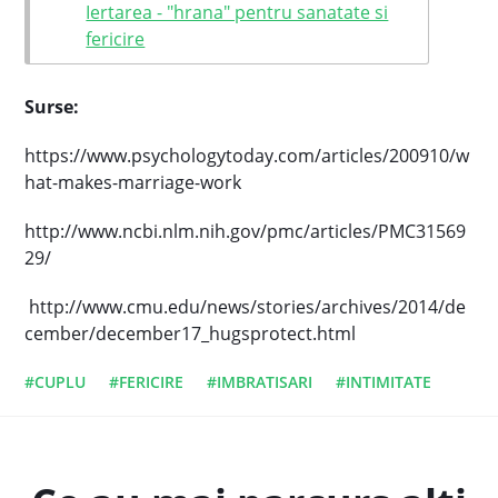
Iertarea - "hrana" pentru sanatate si
fericire
Surse:
https://www.psychologytoday.com/articles/200910/w
hat-makes-marriage-work
http://www.ncbi.nlm.nih.gov/pmc/articles/PMC31569
29/
http://www.cmu.edu/news/stories/archives/2014/de
cember/december17_hugsprotect.html
#CUPLU
#FERICIRE
#IMBRATISARI
#INTIMITATE