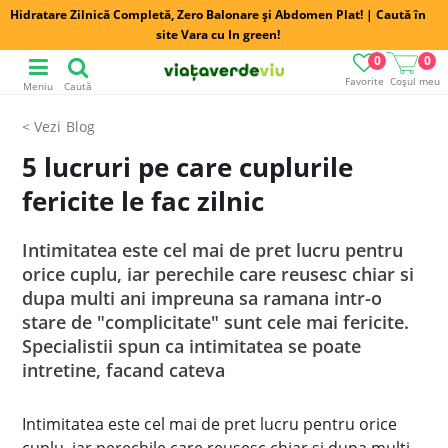
Hidratare Zilnică Completă, Zero Balonare și Abdomen Plat! | Caută în
site Vara cu In green!
0
0
Favorite
Coșul meu
Meniu
Caută
Blog
5 lucruri pe care cuplurile
fericite le fac zilnic
Intimitatea este cel mai de pret lucru pentru
orice cuplu, iar perechile care reusesc chiar si
dupa multi ani impreuna sa ramana intr-o
stare de "complicitate" sunt cele mai fericite.
Specialistii spun ca intimitatea se poate
intretine, facand cateva
Intimitatea este cel mai de pret lucru pentru orice