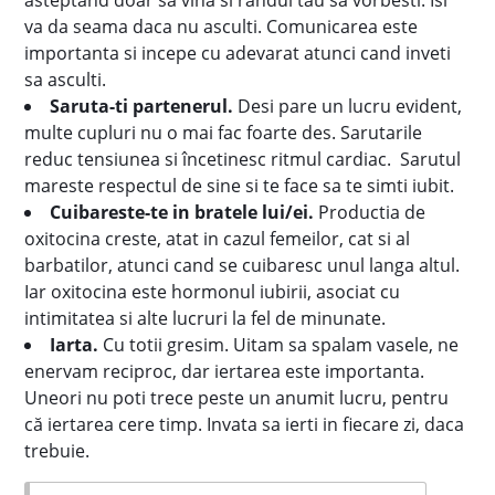
asteptand doar sa vina si randul tau sa vorbesti. Isi
va da seama daca nu asculti. Comunicarea este
importanta si incepe cu adevarat atunci cand inveti
sa asculti.
Saruta
-ti partenerul
.
Desi pare un lucru evident,
multe cupluri nu o mai fac foarte des. Sarutarile
reduc tensiunea si încetinesc ritmul cardiac. Sarutul
mareste respectul de sine si te face sa te simti iubit.
Cuibares
te-te in bratele lui/ei
.
Productia de
oxitocina creste, atat in cazul femeilor, cat si al
barbatilor, atunci cand se cuibaresc unul langa altul.
Iar oxitocina este hormonul iubirii, asociat cu
intimitatea si alte lucruri la fel de minunate.
Iarta.
Cu totii gresim. Uitam sa spalam vasele, ne
enervam reciproc, dar iertarea este importanta.
Uneori nu poti trece peste un anumit lucru, pentru
că iertarea cere timp. Invata sa ierti in fiecare zi, daca
trebuie.