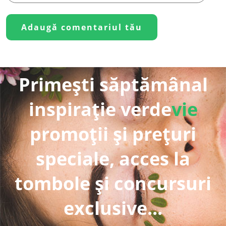
Primești săptămânal
inspirație verde
vie
promoții și prețuri
speciale, acces la
tombole și concursuri
exclusive...