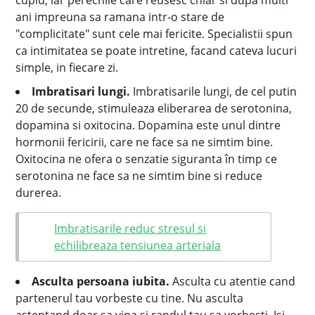
cuplu, iar perechile care reusesc chiar si dupa multi
ani impreuna sa ramana intr-o stare de
"complicitate" sunt cele mai fericite. Specialistii spun
ca intimitatea se poate intretine, facand cateva lucuri
simple, in fiecare zi.
Imbratisari lungi.
Imbratisarile lungi, de cel putin
20 de secunde, stimuleaza eliberarea de serotonina,
dopamina si oxitocina. Dopamina este unul dintre
hormonii fericirii, care ne face sa ne simtim bine.
Oxitocina ne ofera o senzatie siguranta în timp ce
serotonina ne face sa ne simtim bine si reduce
durerea.
Imbratisarile reduc stresul si
echilibreaza tensiunea arteriala
Asculta persoana iubita.
Asculta cu atentie cand
partenerul tau vorbeste cu tine. Nu asculta