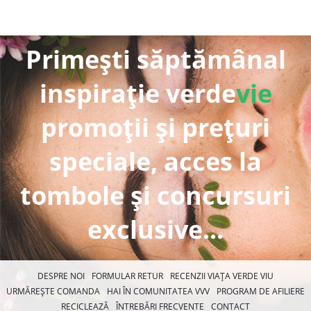
Primești săptămânal
inspirație verde
vie
promoții și prețuri
speciale, acces la
tombole și concursuri
exclusive...
DESPRE NOI
FORMULAR RETUR
RECENZII VIAȚA VERDE VIU
URMĂREȘTE COMANDA
HAI ÎN COMUNITATEA VVV
PROGRAM DE AFILIERE
RECICLEAZĂ
ÎNTREBĂRI FRECVENTE
CONTACT