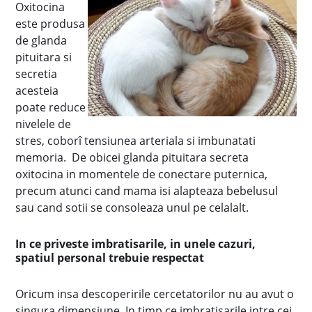
Oxitocina
este produsa
de glanda
pituitara si
secretia
acesteia
poate reduce
nivelele de
stres, coborî tensiunea arteriala si imbunatati
memoria. De obicei glanda pituitara secreta
oxitocina in momentele de conectare puternica,
precum atunci cand mama isi alapteaza bebelusul
sau cand sotii se consoleaza unul pe celalalt.
In ce priveste imbratisarile, in unele cazuri,
spatiul personal trebuie respectat
Oricum insa descoperirile cercetatorilor nu au avut o
singura dimensiune. In timp ce imbratisarile intre cei