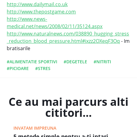
http://www.dailymail.co.uk
http://www.thepostgame.com
http://www.news-
medical.net/news/2008/02/11/35124.aspx
http://www.naturalnews.com/038890_hugging_stress
_reduction_blood_pressure.html#ixzz2OXeqF3Oq
- Im
bratisarile
#ALIMENTATIE SPORTIVI
#DEGETELE
#NITRITI
#PICIOARE
#STRES
Ce au mai parcurs alti
cititori...
INVATAM IMPREUNA
5 metode simple pentru a-ti intari