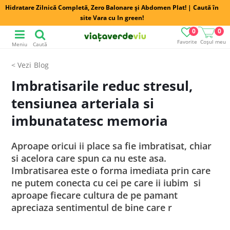
Hidratare Zilnică Completă, Zero Balonare și Abdomen Plat! | Caută în
site Vara cu In green!
0
0
Favorite
Coșul meu
Meniu
Caută
Blog
Imbratisarile reduc stresul,
tensiunea arteriala si
imbunatatesc memoria
Aproape oricui ii place sa fie imbratisat, chiar
si acelora care spun ca nu este asa.
Imbratisarea este o forma imediata prin care
ne putem conecta cu cei pe care ii iubim si
aproape fiecare cultura de pe pamant
apreciaza sentimentul de bine care r