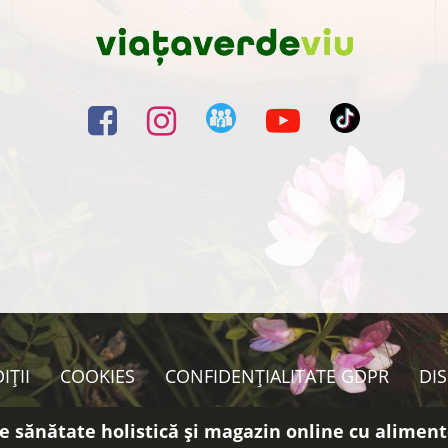
IȚII
COOKIES
CONFIDENȚIALITATE GDPR
DI
e sănătate holistică și magazin online cu aliment