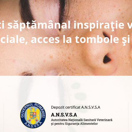
i săptămânal inspirație 
ciale, acces la tombole și