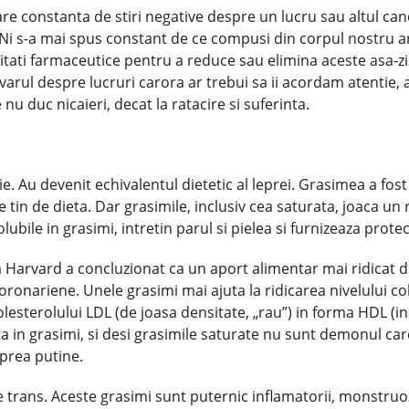
zare constanta de stiri negative despre un lucru sau altul ca
Ni s-a mai spus constant de ce compusi din corpul nostru 
alitati farmaceutice pentru a reduce sau elimina aceste asa-z
varul despre lucruri carora ar trebui sa ii acordam atentie, a
nu duc nicaieri, decat la ratacire si suferinta.
e. Au devenit echivalentul dietetic al leprei. Grasimea a fost e
tin de dieta. Dar grasimile, inclusiv cea saturata, joaca un 
lubile in grasimi, intretin parul si pielea si furnizeaza prote
la Harvard a concluzionat ca un aport alimentar mai ridicat d
oronariene. Unele grasimi mai ajuta la ridicarea nivelului col
esterolului LDL (de joasa densitate, „rau”) in forma HDL (inal
 in grasimi, si desi grasimile saturate nu sunt demonul care
 prea putine.
le trans. Aceste grasimi sunt puternic inflamatorii, monstruo