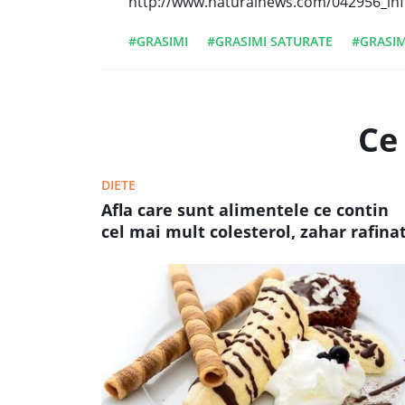
http://www.naturalnews.com/042956_inf
#GRASIMI
#GRASIMI SATURATE
#GRASIM
Ce 
DIETE
Afla care sunt alimentele ce contin
cel mai mult colesterol, zahar rafina
si grasimi trans