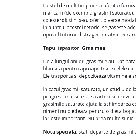
Destul de mult timp ni s-a oferit o furni
mancam (de exemplu grasimi saturate). 
colesterol) si ni s-au oferit diverse mod
inlauntrul acestei retorici se gaseste ade
opusul tuturor distragerilor atentiei care 
Tapul ispasitor: Grasimea
De-a lungul anilor, grasimile au luat batai
blamata pentru aproape toate relele care 
Ele trasporta si depoziteaza vitaminele so
In cazul grasimii saturate, un studiu de 
progresii mai scazute a arterosclerozei c
grasimile saturate ajuta la schimbarea col
nimeni nu pledeaza pentru o dieta bogata
lor este important. Nu prea multe si nici
Nota speciala
: stati departe de grasimi