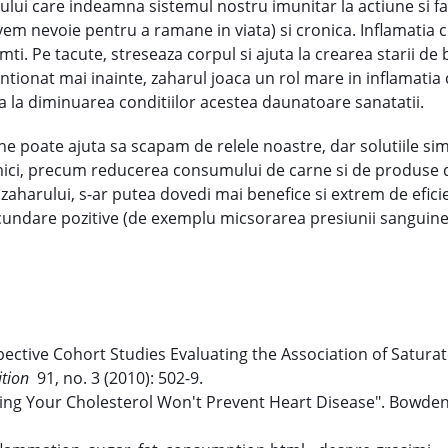
pului care indeamna sistemul nostru imunitar la actiune si f
 avem nevoie pentru a ramane in viata) si cronica. Inflamatia 
mti. Pe tacute, streseaza corpul si ajuta la crearea starii d
ionat mai inainte, zaharul joaca un rol mare in inflamatia c
a la diminuarea conditiilor acestea daunatoare sanatatii.
ne poate ajuta sa scapam de relele noastre, dar solutiile si
 mici, precum reducerea consumului de carne si de produse 
 zaharului, s-ar putea dovedi mai benefice si extrem de eficie
undare pozitive (de exemplu micsorarea presiunii sanguine, 
spective Cohort Studies Evaluating the Association of Satura
ition
91, no. 3 (2010): 502-9.
ng Your Cholesterol Won't Prevent Heart Disease". Bowden,