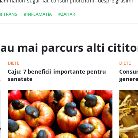
lammation_sugar_fat_consumption.html - despre grasimi
I TRANS
#INFLAMATIA
#ZAHAR
au mai parcurs alti cititor
DIETE
DIETE
Caju: 7 beneficii importante pentru
Consum
t
sanatate
genere