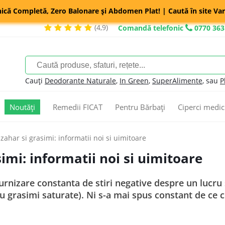
nică Completă, Zero Balonare și Abdomen Plat! | Caută în site Var
(4,9)
Comandă telefonic
0770 363
Cauți
Deodorante Naturale
,
In Green
,
SuperAlimente
, sau
P
Noutăți
Remedii FICAT
Pentru Bărbați
Ciperci medic
, zahar si grasimi: informatii noi si uimitoare
simi: informatii noi si uimitoare
furnizare constanta de stiri negative despre un lucru
 grasimi saturate). Ni s-a mai spus constant de ce c