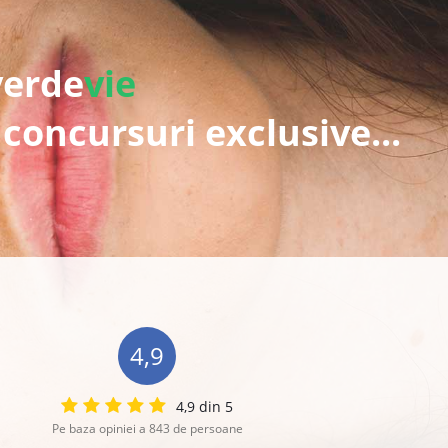
verde
vie
 concursuri exclusive...
4,9
4,9 din 5
Pe baza opiniei a 843 de persoane