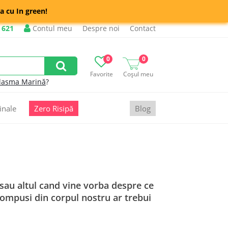
a cu In green!
 621
Contul meu
Despre noi
Contact
0
0
Favorite
Coșul meu
lasma Marină
?
inale
Zero Risipă
Blog
 sau altul cand vine vorba despre ce
ompusi din corpul nostru ar trebui