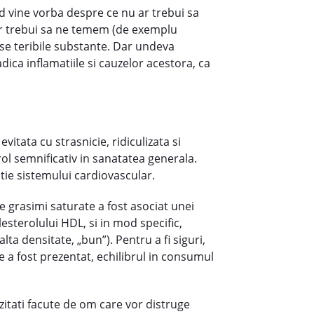
nd vine vorba despre ce nu ar trebui sa
ar trebui sa ne temem (de exemplu
ise teribile substante. Dar undeva
dica inflamatiile si cauzelor acestora, ca
vitata cu strasnicie, ridiculizata si
rol semnificativ in sanatatea generala.
ctie sistemului cardiovascular.
e grasimi saturate a fost asociat unei
esterolului HDL, si in mod specific,
ta densitate, „bun”). Pentru a fi siguri,
 a fost prezentat, echilibrul in consumul
zitati facute de om care vor distruge